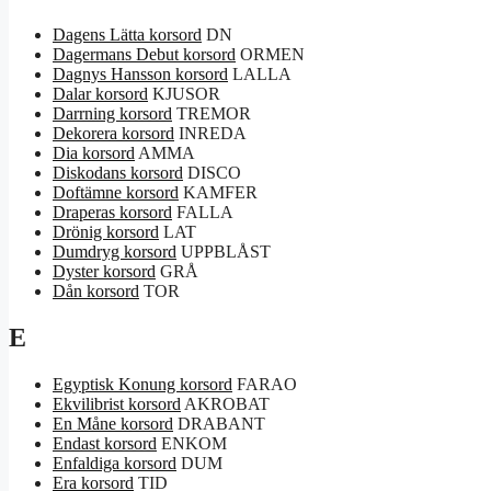
Dagens Lätta korsord
DN
Dagermans Debut korsord
ORMEN
Dagnys Hansson korsord
LALLA
Dalar korsord
KJUSOR
Darrning korsord
TREMOR
Dekorera korsord
INREDA
Dia korsord
AMMA
Diskodans korsord
DISCO
Doftämne korsord
KAMFER
Draperas korsord
FALLA
Drönig korsord
LAT
Dumdryg korsord
UPPBLÅST
Dyster korsord
GRÅ
Dån korsord
TOR
E
Egyptisk Konung korsord
FARAO
Ekvilibrist korsord
AKROBAT
En Måne korsord
DRABANT
Endast korsord
ENKOM
Enfaldiga korsord
DUM
Era korsord
TID