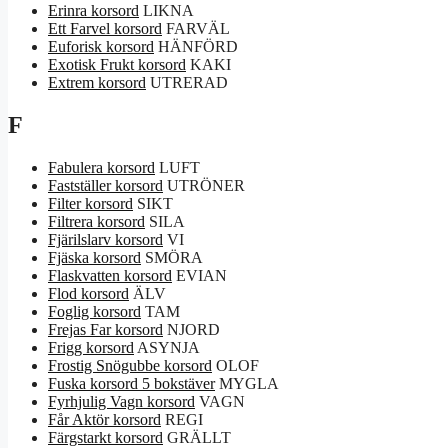
Erinra korsord
LIKNA
Ett Farvel korsord
FARVÄL
Euforisk korsord
HÄNFÖRD
Exotisk Frukt korsord
KAKI
Extrem korsord
UTRERAD
F
Fabulera korsord
LUFT
Fastställer korsord
UTRÖNER
Filter korsord
SIKT
Filtrera korsord
SILA
Fjärilslarv korsord
VI
Fjäska korsord
SMÖRA
Flaskvatten korsord
EVIAN
Flod korsord
ÄLV
Foglig korsord
TAM
Frejas Far korsord
NJORD
Frigg korsord
ASYNJA
Frostig Snögubbe korsord
OLOF
Fuska korsord 5 bokstäver
MYGLA
Fyrhjulig Vagn korsord
VAGN
Får Aktör korsord
REGI
Färgstarkt korsord
GRÄLLT