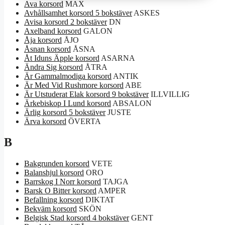
Ava korsord
MAX
Avhållsamhet korsord 5 bokstäver
ASKES
Avisa korsord 2 bokstäver
DN
Axelband korsord
GALON
Åja korsord
ÅJO
Åsnan korsord
ÅSNA
Åt Iduns Äpple korsord
ASARNA
Ändra Sig korsord
ÅTRA
Är Gammalmodiga korsord
ANTIK
Är Med Vid Rushmore korsord
ABE
Är Utstuderat Elak korsord 9 bokstäver
ILLVILLIG
Ärkebiskop I Lund korsord
ABSALON
Ärlig korsord 5 bokstäver
JUSTE
Ärva korsord
ÖVERTA
B
Bakgrunden korsord
VETE
Balanshjul korsord
ORO
Barrskog I Norr korsord
TAJGA
Barsk O Bitter korsord
AMPER
Befallning korsord
DIKTAT
Bekväm korsord
SKÖN
Belgisk Stad korsord 4 bokstäver
GENT