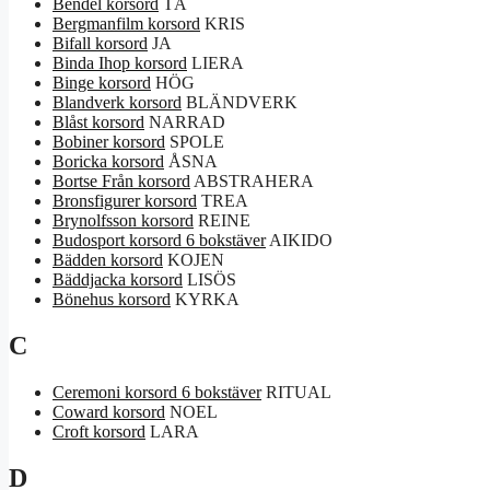
Bendel korsord
TÅ
Bergmanfilm korsord
KRIS
Bifall korsord
JA
Binda Ihop korsord
LIERA
Binge korsord
HÖG
Blandverk korsord
BLÄNDVERK
Blåst korsord
NARRAD
Bobiner korsord
SPOLE
Boricka korsord
ÅSNA
Bortse Från korsord
ABSTRAHERA
Bronsfigurer korsord
TREA
Brynolfsson korsord
REINE
Budosport korsord 6 bokstäver
AIKIDO
Bädden korsord
KOJEN
Bäddjacka korsord
LISÖS
Bönehus korsord
KYRKA
C
Ceremoni korsord 6 bokstäver
RITUAL
Coward korsord
NOEL
Croft korsord
LARA
D