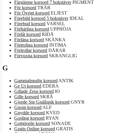
Färgämne korsord 7 bokstäver
PIGMENT
För korsord
TRÄR
För Övrigt korsord
ELJEST
Förebild korsord 5 bokstäver
IDEAL
Förebud korsord
VARSEL
Förhärliga korsord
UPPHÖJA
Förlåt korsord
RIDÅ
Förläna korsord
SKÄNKA
Förtroliga korsord
INTIMA
Förtrollar korsord
DÅRAR
Förvuxna korsord
SKRANGLIG
G
Gammalmodig korsord
ANTIK
Ge Ut korsord
EDERA
Gillade Zeus korsord
IO
Gille korsord
SKRÅ
Gjorde Sig Gnällspik korsord
GNYR
Gnom korsord
ALF
Gnydde korsord
KVED
Gosling korsord
RYAN
Gottgjorde korsord
SONADE
Gratis Online korsord
GRATIS