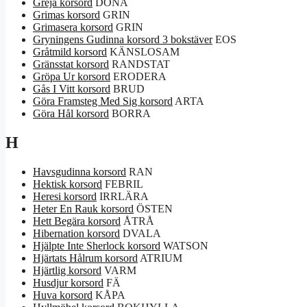
Greja korsord
DONA
Grimas korsord
GRIN
Grimasera korsord
GRIN
Gryningens Gudinna korsord 3 bokstäver
EOS
Gråtmild korsord
KÄNSLOSAM
Gränsstat korsord
RANDSTAT
Gröpa Ur korsord
ERODERA
Gås I Vitt korsord
BRUD
Göra Framsteg Med Sig korsord
ARTA
Göra Hål korsord
BORRA
H
Havsgudinna korsord
RAN
Hektisk korsord
FEBRIL
Heresi korsord
IRRLÄRA
Heter En Rauk korsord
ÖSTEN
Hett Begära korsord
ÅTRÅ
Hibernation korsord
DVALA
Hjälpte Inte Sherlock korsord
WATSON
Hjärtats Hålrum korsord
ATRIUM
Hjärtlig korsord
VARM
Husdjur korsord
FÄ
Huva korsord
KÅPA