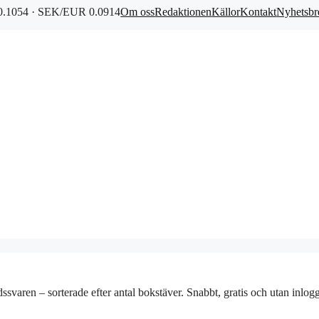
.1054 · SEK/EUR 0.0914
Om oss
Redaktionen
Källor
Kontakt
Nyhetsbr
rdssvaren – sorterade efter antal bokstäver. Snabbt, gratis och utan inlog