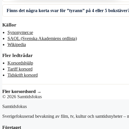
Finns det några korta svar för ”tyrann” på 4 eller 5 bokstäver
Källor
Synonymer.se
SAOL (Svenska Akademiens ordlista)
Wikipedia
Fler ledtrådar
Korsordshjälp
Tariff korsord
Tidskrift korsord
Fler korsordsord →
© 2026 Samtidsfokus
Samtidsfokus
Sverigefokuserad bevakning av film, tv, kultur och samtidsnyheter – m
Företaget