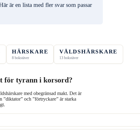
Här är en lista med fler svar som passar
E
HÄRSKARE
VÅLDSHÄRSKARE
8 bokstäver
13 bokstäver
t för tyrann i korsord?
våldshärskare med obegränsad makt. Det är
”diktator” och ”förtryckare” är starka
gt.