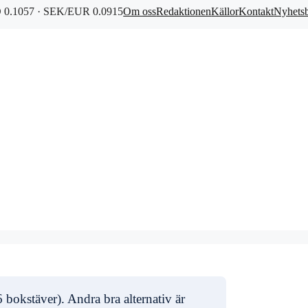
0.1057 · SEK/EUR 0.0915
Om oss
Redaktionen
Källor
Kontakt
Nyhets
 bokstäver). Andra bra alternativ är