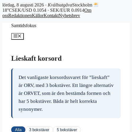
lördag, 8 augusti 2026 ·
Kvällsutgåva
Stockholm
18°C
SEK/USD 0.1054 · SEK/EUR 0.0914
Om
oss
Redaktionen
Källor
Kontakt
Nyhetsbrev
Hoppa
Samtidsfokus
till
innehåll
Meny
Lieskaft korsord
Det vanligaste korsordssvaret för ”lieskaft”
är ORV, med 3 bokstäver. Ett längre alternativ
är ORVET, som är den bestämda formen och
har 5 bokstäver. Båda är helt korrekta
synonymer.
Alla
3 bokstäver
5 bokstäver