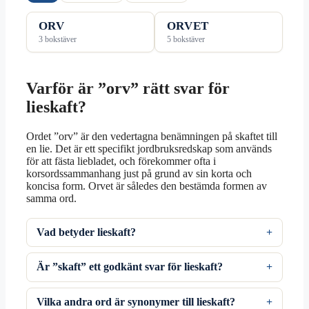
ORV
ORVET
3 bokstäver
5 bokstäver
Varför är ”orv” rätt svar för
lieskaft?
Ordet ”orv” är den vedertagna benämningen på skaftet till
en lie. Det är ett specifikt jordbruksredskap som används
för att fästa liebladet, och förekommer ofta i
korsordssammanhang just på grund av sin korta och
koncisa form. Orvet är således den bestämda formen av
samma ord.
Vad betyder lieskaft?
Är ”skaft” ett godkänt svar för lieskaft?
Vilka andra ord är synonymer till lieskaft?