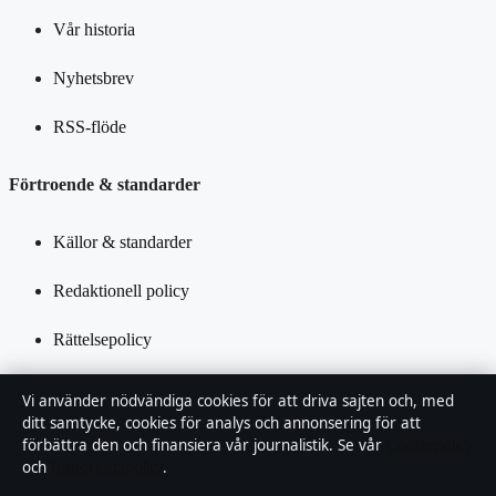
Vår historia
Nyhetsbrev
RSS-flöde
Förtroende & standarder
Källor & standarder
Redaktionell policy
Rättelsepolicy
Tillgänglighetsredogörelse
Vi använder nödvändiga cookies för att driva sajten och, med
ditt samtycke, cookies för analys och annonsering för att
Integritetspolicy
förbättra den och finansiera vår journalistik. Se vår
Cookiepolicy
och
Integritetspolicy
.
Kändisar & integritet