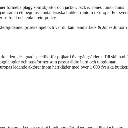
l mer formella plagg som skjortor och jackor. Jack & Jones Junior finns
ljare samt i ett begränsat antal fysiska butiker runtom i Europa. För sve
 fri frakt och enkel returpolicy.
kterbjudande, prisexempel och var du kan handla Jack & Jones Junior i
naden, designad specifikt för pojkar i övergångsåldern. Till skillnad f
plagglängder och passformer som passar äldre barn och ungdomar.
opas ledande aktörer inom herrkläder med över 1 000 fysiska butiker
n. Varumärket har snabbt blivit populärt bland unga killar tack vare