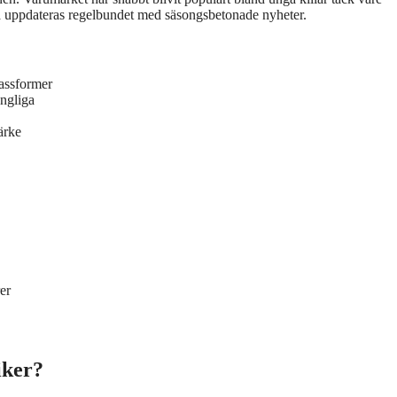
na uppdateras regelbundet med säsongsbetonade nyheter.
assformer
ängliga
ärke
rer
iker?