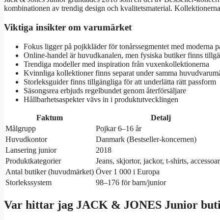
kombinationen av trendig design och kvalitetsmaterial. Kollektioner
Viktiga insikter om varumärket
Fokus ligger på pojkkläder för tonårssegmentet med moderna p
Online-handel är huvudkanalen, men fysiska butiker finns tillg
Trendiga modeller med inspiration från vuxenkollektionerna
Kvinnliga kollektioner finns separat under samma huvudvarum
Storleksguider finns tillgängliga för att underlätta rätt passform
Säsongsrea erbjuds regelbundet genom återförsäljare
Hållbarhetsaspekter vävs in i produktutvecklingen
Faktum
Detalj
Målgrupp
Pojkar 6–16 år
Huvudkontor
Danmark (Bestseller-koncernen)
Lansering junior
2018
Produktkategorier
Jeans, skjortor, jackor, t-shirts, accessoa
Antal butiker (huvudmärket)
Över 1 000 i Europa
Storlekssystem
98–176 för barn/junior
Var hittar jag JACK & JONES Junior but