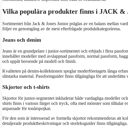
Vilka populära produkter finns i JACK 
Sortimentet från Jack & Jones Junior präglas av en balans mellan vard
följer en genomgång av de mest efterfrågade produktkategorierna.
Jeans och denim
Jeans är en grundpelare i junior-sortimentet och erbjuds i flera passfor
innehåller modeller med avslappnad passform, normal passform, baggy 
och uppåt beroende på modell och finish.
Kvaliteten på denim-kollektionen speglar moderföretagets långa erfar
slitstarka material. Passformguider finns tillgängliga för att underlätta v
Skjortor och t-shirts
Skjortor för junior-segmentet inkluderar både vardagliga modeller och m
shirts finns i various färger och tryck, ofta med mönster som tilltalar 
anpassade för tonårspojkar.
För den som är intresserad av formella skjortor rekommenderas att kol
detaljerade produktbeskrivningar och storleksguider finns tillgängliga.