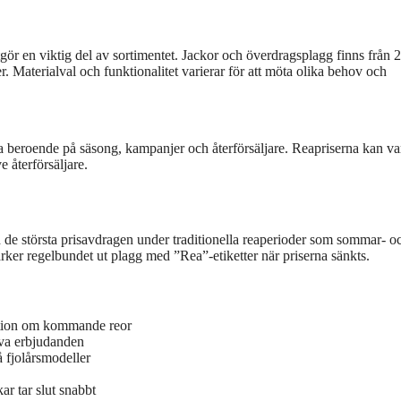
gör en viktig del av sortimentet. Jackor och överdragsplagg finns från 
 Materialval och funktionalitet varierar för att möta olika behov och
ra beroende på säsong, kampanjer och återförsäljare. Reapriserna kan va
e återförsäljare.
de största prisavdragen under traditionella reaperioder som sommar- o
ker regelbundet ut plagg med ”Rea”-etiketter när priserna sänkts.
mation om kommande reor
siva erbjudanden
å fjolårsmodeller
ar tar slut snabbt