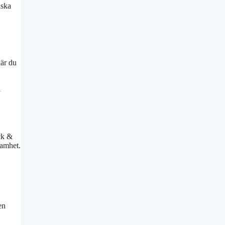
iska
där du
i
ck &
samhet.
en