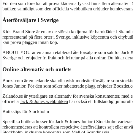
För den som föredrar att prova kläderna fysiskt finns flera alternativ 
butiker, samtidigt som den officiella webbutiken erbjuder hemleverans 
Återförsäljare i Sverige
Kids Brand Store är en av de största kedjorna för barnkläder i Skandin
representerad på flera orter i Sverige, inklusive köpcentra och citybuti
kan prova plaggen innan köp.
ABOUT YOU är en annan etablerad återförsäljare som saluför Jack & J
Sverige och erbjuder fri frakt och fri retur på alla ordrar. Du hittar de
Online-alternativ och outlets
Boozt.com är en ledande skandinavisk modeåterförsäljare som stockh
Jones Junior. För den som söker rabatterade plagg erbjuder
Booztlet.
Zalando.se är ytterligare ett alternativ för svenska konsumenter, med 
officiella
Jack & Jones-webbutiken
har också ett fullständigt junior
Butikstips för Stockholm
Specifika butiksadresser för Jack & Jones Junior i Stockholm varierar
rekommenderas att kontrollera respektive återförsäljares sajt eller anvä
Stockholm, inklusive köpcentra som Mall of Scandinavia.