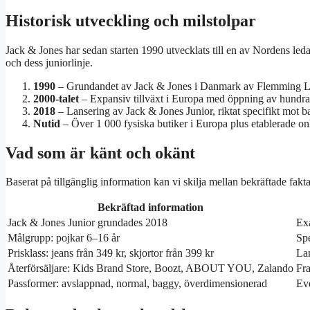
Historisk utveckling och milstolpar
Jack & Jones har sedan starten 1990 utvecklats till en av Nordens l
och dess juniorlinje.
1990
– Grundandet av Jack & Jones i Danmark av Flemming L
2000-talet
– Expansiv tillväxt i Europa med öppning av hundrat
2018
– Lansering av Jack & Jones Junior, riktat specifikt mot b
Nutid
– Över 1 000 fysiska butiker i Europa plus etablerade on
Vad som är känt och okänt
Baserat på tillgänglig information kan vi skilja mellan bekräftade fak
Bekräftad information
Jack & Jones Junior grundades 2018
Exa
Målgrupp: pojkar 6–16 år
Spe
Prisklass: jeans från 349 kr, skjortor från 399 kr
Lan
Återförsäljare: Kids Brand Store, Boozt, ABOUT YOU, Zalando
Fra
Passformer: avslappnad, normal, baggy, överdimensionerad
Eve