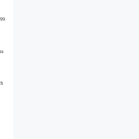
299
ra
ch