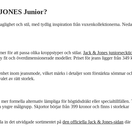
& JONES Junior?
aglighet och stil, med tydlig inspiration från vuxenkollektionerna. Ned
mer för att passa olika kroppstyper och stilar.
Jack & Jones juniorseckti
fit och överdimensionerade modeller. Priset för jeans ligger från 349 
enhet inom jeansmode, vilket märks i detaljer som förstärkta sömmar oc
alet av rätt storlek.
er formella alternativ lämpliga för högtidsdräkt eller specialtillfällen. 
en yngre målgrupp. Skjortor börjar från 399 kronor och finns i storlekar
la in det utvidgade sortimentet på
den officiella Jack & Jones-sidan
där