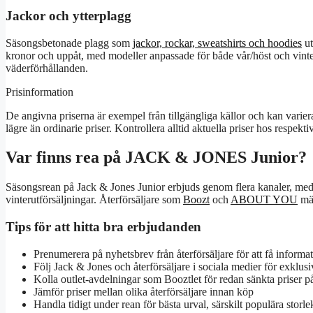
Jackor och ytterplagg
Säsongsbetonade plagg som
jackor, rockar, sweatshirts och hoodies
ut
kronor och uppåt, med modeller anpassade för både vår/höst och vinter.
väderförhållanden.
Prisinformation
De angivna priserna är exempel från tillgängliga källor och kan varie
lägre än ordinarie priser. Kontrollera alltid aktuella priser hos respektiv
Var finns rea på JACK & JONES Junior?
Säsongsrean på Jack & Jones Junior erbjuds genom flera kanaler, med 
vinterutförsäljningar. Återförsäljare som
Boozt
och
ABOUT YOU
mär
Tips för att hitta bra erbjudanden
Prenumerera på nyhetsbrev från återförsäljare för att få infor
Följ Jack & Jones och återförsäljare i sociala medier för exklu
Kolla outlet-avdelningar som Booztlet för redan sänkta priser p
Jämför priser mellan olika återförsäljare innan köp
Handla tidigt under rean för bästa urval, särskilt populära storlek