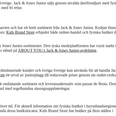
i Sverige. Jack & Jones Junior säljs genom utvalda återförsäljare med fys
med fri retur.
avien och har ett brett sortiment från Jack & Jones Junior. Kedjan finns
ker.
Kids Brand Store
erbjuder både online-handel och fysiska butiker 
ones Junior-sortimentet. Den tyska modeplattformen har vuxit starkt 
ras utbud på
ABOUT YOU:s Jack & Jones Junior-avdelning
.
olmsbaserade kunder och övriga Sverige kan använda för att handla Ja
com
ett urval av juniorplagg till reducerade priser genom sin outlet-verk
ett omfattande sortiment och leveransalternativ som passar de flesta. Den
utbud med regelbundna säsongsuppdateringar.
 över tid. För aktuell information om fysiska butiker i huvudstadsregion
nda deras butikslocator. Kids Brand Store har butiker på flera ställen i