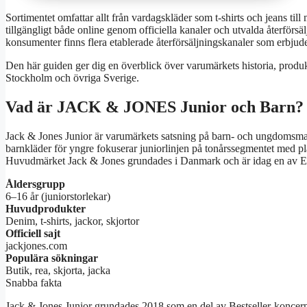
Sortimentet omfattar allt från vardagskläder som t-shirts och jeans til
tillgängligt både online genom officiella kanaler och utvalda återförsä
konsumenter finns flera etablerade återförsäljningskanaler som erbjuder
Den här guiden ger dig en överblick över varumärkets historia, produ
Stockholm och övriga Sverige.
Vad är JACK & JONES Junior och Barn?
Jack & Jones Junior är varumärkets satsning på barn- och ungdomsmark
barnkläder för yngre fokuserar juniorlinjen på tonårssegmentet med 
Huvudmärket Jack & Jones grundades i Danmark och är idag en av Eur
Åldersgrupp
6–16 år (juniorstorlekar)
Huvudprodukter
Denim, t-shirts, jackor, skjortor
Officiell sajt
jackjones.com
Populära sökningar
Butik, rea, skjorta, jacka
Snabba fakta
Jack & Jones Junior grundades 2018 som en del av Bestseller-koncerne