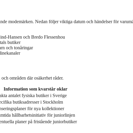
edande modemärken. Nedan följer viktiga datum och händelser för varum
ind-Hansen och Bredo Flessenhou
als butiker
arn och tonåringar
linekanaler
ta och områden där osäkerhet råder.
Information som kvarstår oklar
kta antalet fysiska butiker i Sverige
cifika butiksadresser i Stockholm
seringsplaner för nya kollektioner
mtida hållbarhetsinitiativ för juniorlinjen
ntuella planer på fristående juniorbutiker