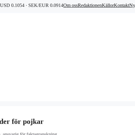
USD 0.1054 · SEK/EUR 0.0914
Om oss
Redaktionen
Källor
Kontakt
Ny
der för pojkar
m
, ansvarig för faktagranskning