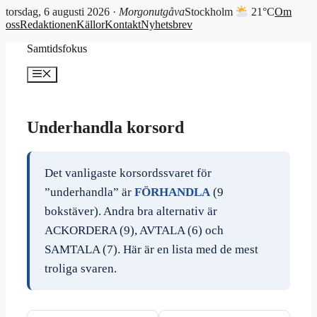
torsdag, 6 augusti 2026 ·
Morgonutgåva
Stockholm
21°C
Om
oss
Redaktionen
Källor
Kontakt
Nyhetsbrev
Hoppa
Samtidsfokus
till
innehåll
Meny
Underhandla korsord
Det vanligaste korsordssvaret för
”underhandla” är
FÖRHANDLA
(9
bokstäver). Andra bra alternativ är
ACKORDERA (9), AVTALA (6) och
SAMTALA (7). Här är en lista med de mest
troliga svaren.