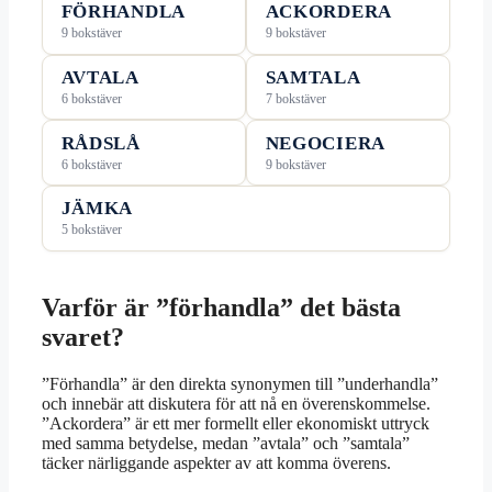
FÖRHANDLA
ACKORDERA
9 bokstäver
9 bokstäver
AVTALA
SAMTALA
6 bokstäver
7 bokstäver
RÅDSLÅ
NEGOCIERA
6 bokstäver
9 bokstäver
JÄMKA
5 bokstäver
Varför är ”förhandla” det bästa
svaret?
”Förhandla” är den direkta synonymen till ”underhandla”
och innebär att diskutera för att nå en överenskommelse.
”Ackordera” är ett mer formellt eller ekonomiskt uttryck
med samma betydelse, medan ”avtala” och ”samtala”
täcker närliggande aspekter av att komma överens.