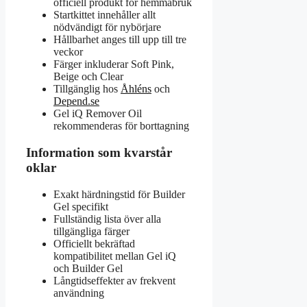
officiell produkt för hemmabruk
Startkittet innehåller allt
nödvändigt för nybörjare
Hållbarhet anges till upp till tre
veckor
Färger inkluderar Soft Pink,
Beige och Clear
Tillgänglig hos
Åhléns
och
Depend.se
Gel iQ Remover Oil
rekommenderas för borttagning
Information som kvarstår
oklar
Exakt härdningstid för Builder
Gel specifikt
Fullständig lista över alla
tillgängliga färger
Officiellt bekräftad
kompatibilitet mellan Gel iQ
och Builder Gel
Långtidseffekter av frekvent
användning