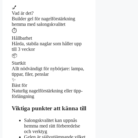
💅
Vad är det?
Builder gel för nagelförstärkning
hemma med salongskvalitet
⏱️
Hållbarhet
Hårda, stabila naglar som håller upp
till 3 veckor
📦
Startkit
Allt nödvändigt för nybörjare: lampa,
tippar, filer, penslar
✨
Bäst för
Naturlig nagelförstärkning eller tipp-
förlängning
Viktiga punkter att känna till
Salongskvalitet kan uppnås
hemma med rätt förberedelse
och verktyg
Gelen är självutjämnande vilket