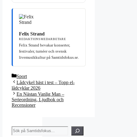
Felix Strand
REDAKTIONSMEDARBETARE
Felix Strand bevakar konserter,
festivaler, turnéer och svensk
livemusikkultur på Samtidsfokus.se.
Kategorier
Sport
Lådcykel bäst i test – Topp el-
lådcyklar 2026
En Nästan Vanlig Man –
Serieordning, Ljudbok och
Recensioner
Sök