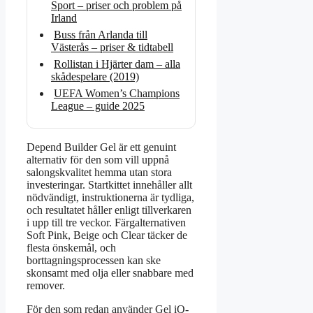
Sport – priser och problem på
Irland
Buss från Arlanda till
Västerås – priser & tidtabell
Rollistan i Hjärter dam – alla
skådespelare (2019)
UEFA Women’s Champions
League – guide 2025
Depend Builder Gel är ett genuint
alternativ för den som vill uppnå
salongskvalitet hemma utan stora
investeringar. Startkittet innehåller allt
nödvändigt, instruktionerna är tydliga,
och resultatet håller enligt tillverkaren
i upp till tre veckor. Färgalternativen
Soft Pink, Beige och Clear täcker de
flesta önskemål, och
borttagningsprocessen kan ske
skonsamt med olja eller snabbare med
remover.
För den som redan använder Gel iQ-