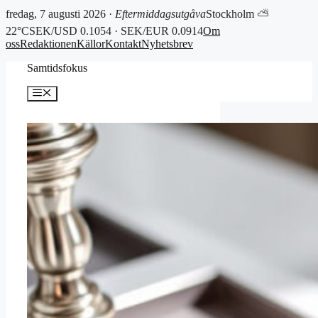
fredag, 7 augusti 2026 ·
Eftermiddagsutgåva
Stockholm ⛅
22°C
SEK/USD 0.1054 · SEK/EUR 0.0914
Om
oss
Redaktionen
Källor
Kontakt
Nyhetsbrev
Hoppa
Samtidsfokus
till
innehåll
Meny