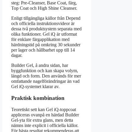
steg: Pre-Cleanser, Base Coat, färg,
Top Coat och High Shine Cleanser.
Enligt tillgängliga källor från Depend
och officiella instruktionsvideor är
dessa två produktsystem separata med
olika funktioner. Gel iQ är utformat
för enklare färgapplikation med
härdningstid på omkring 30 sekunder
per lager och hållbarhet upp till 14
dagar.
Builder Gel, å andra sidan, har
byggfunktion och kan skapa volym,
längd och form. Den används för mer
omfattande nagelförändringar än vad
Gel iQ-systemet klarar av.
Praktisk kombination
Teoretiskt sett kan Gel iQ-toppcoat
appliceras ovanpå en härdad Builder
Gel-yta för extra glans, men detta
nämns inte explicit i officiella källor.
För bästa resultat rekommenderas att