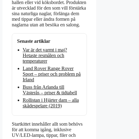
hallen eller vid köksbordet. Produkten
är utvecklad för den som vill förstärka
sina naturliga naglar, förlänga dem
med tippar eller ändra formen på
naglarna utan att besöka en salong.
Senaste artiklar
Var är det varmt i maj?
Hetaste resmålen och
temperaturer
Land Rover Range Rover
Sport – priser och problem på
Irland
Buss från Arlanda till
Västerås – priser & tidtabell
Rollistan i Hjärter dam – alla
skådespelare (2019)
Startkittet innehåller allt som behövs
för att komma igång, inklusive
UV/LED-lampa, tippar, filer och