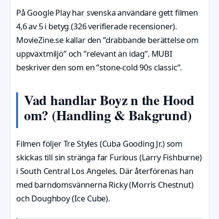
På Google Play har svenska användare gett filmen
4,6 av 5 i betyg (326 verifierade recensioner).
MovieZine.se kallar den ”drabbande berättelse om
uppväxtmiljö” och ”relevant än idag”. MUBI
beskriver den som en ”stone-cold 90s classic”.
Vad handlar Boyz n the Hood
om? (Handling & Bakgrund)
Filmen följer Tre Styles (Cuba Gooding Jr.) som
skickas till sin stränga far Furious (Larry Fishburne)
i South Central Los Angeles. Där återförenas han
med barndomsvännerna Ricky (Morris Chestnut)
och Doughboy (Ice Cube).