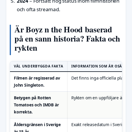
2024
– Fortsatt hög status inom filmhistorien
och ofta streamad.
Är Boyz n the Hood baserad
på en sann historia? Fakta och
rykten
VÄL UNDERBYGGDA FAKTA
INFORMATION SOM ÄR OSÄKER
Filmen är regisserad av
Det finns inga officiella plane
John Singleton.
Betygen på Rotten
Rykten om en uppföljare är obe
Tomatoes och IMDB är
korrekta.
Åldersgränsen i Sverige
Exakt releasedatum i Sverige de
är 15 år.