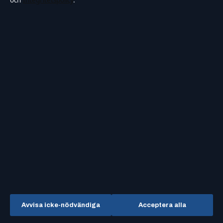
och
Integritetspolicy
.
OM OSS
FÖRTROENDE &
STANDARDER
Om oss
Källor & standarder
Redaktionen
Redaktionell policy
Vår historia
Rättelsepolicy
Nyhetsbrev
Tillgänglighetsredogörelse
RSS-flöde
Integritetspolicy
Kändisar & integritet
Avvisa icke-nödvändiga
Acceptera alla
OM SAMTIDSFOKUS I KORTHET