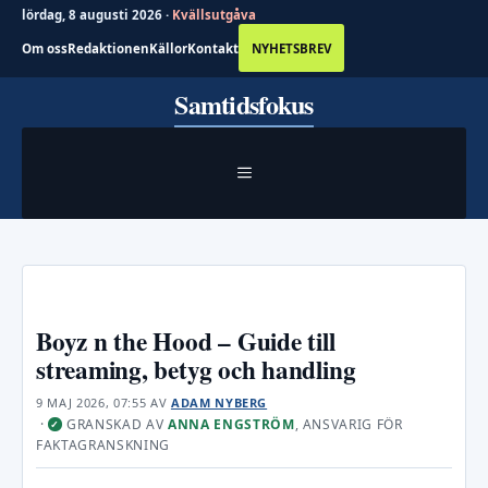
lördag, 8 augusti 2026 ·
Kvällsutgåva
Om oss
Redaktionen
Källor
Kontakt
NYHETSBREV
Hoppa
Samtidsfokus
till
innehåll
MENY
Boyz n the Hood – Guide till
streaming, betyg och handling
9 MAJ 2026, 07:55
AV
ADAM NYBERG
·
GRANSKAD AV
ANNA ENGSTRÖM
, ANSVARIG FÖR
✓
FAKTAGRANSKNING