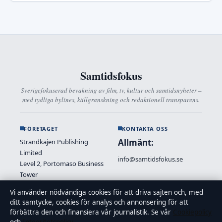
Samtidsfokus
Sverigefokuserad bevakning av film, tv, kultur och samtidsnyheter –
med tydliga bylines, källgranskning och redaktionell transparens.
FÖRETAGET
KONTAKTA OSS
Allmänt:
Strandkajen Publishing
Limited
info@samtidsfokus.se
Level 2, Portomaso Business
Tower
Kontaktsida
St Julians STJ 4011, Malta
Vi använder nödvändiga cookies för att driva sajten och, med
+356 2138 9340
ditt samtycke, cookies för analys och annonsering för att
Tipsa oss
Malta Business Registry: C
förbättra den och finansiera vår journalistik. Se vår
Cookiepolicy
89712