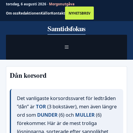
torsdag, 6 augusti 2026 ·
Morgonutgåva
Om oss
Redaktionen
Källor
Kontakt
NYHETSBREV
Hoppa
Samtidsfokus
till
innehåll
MENY
Dån korsord
Det vanligaste korsordssvaret för ledtråden
”dån” är
TOR
(3 bokstäver), men även längre
ord som
DUNDER
(6) och
MULLER
(6)
förekommer. Här är de mest troliga
lösningarna, sorterade efter sannolikhet