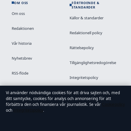
OM OSS
FÖRTROENDE &
STANDARDER
Om oss
Källor & standarder
Redaktionen
Redaktionell policy
Vår historia
Rättelsepolicy
Nyhetsbrev
Tillgänglighetsredogörelse
RSS-flöde
Integritetspolicy
Kändisar & integritet
Vi använder nödvändiga cookies för att driva sajten och, med
ditt samtycke, cookies för analys och annonsering för att
förbättra den och finansiera vår journalistik. Se vår
Cookiepolicy
och
Integritetspolicy
.
OM SAMTIDSFOKUS I KORTHET
Samtidsfokus är en oberoende svensk digital nyhetssajt med