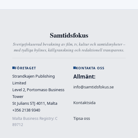
Samtidsfokus
Sverigefokuserad bevakning av film, tv, kultur och samtidsnyheter –
med tydliga bylines, källgranskning och redaktionell transparens.
FÖRETAGET
KONTAKTA OSS
Allmänt:
Strandkajen Publishing
Limited
info@samtidsfokus.se
Level 2, Portomaso Business
Tower
Kontaktsida
St Julians STJ 4011, Malta
+356 2138 9340
Tipsa oss
Malta Business Registry: C
89712