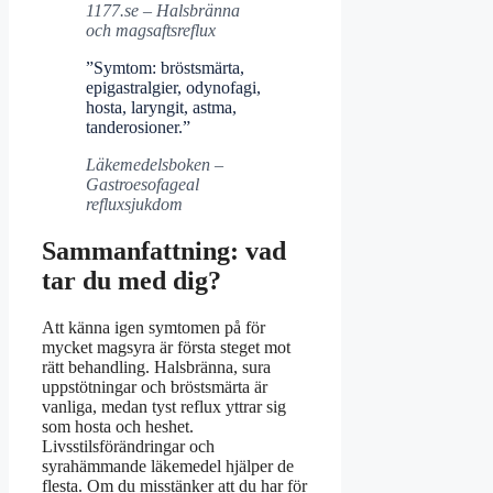
1177.se – Halsbränna
och magsaftsreflux
”Symtom: bröstsmärta,
epigastralgier, odynofagi,
hosta, laryngit, astma,
tanderosioner.”
Läkemedelsboken –
Gastroesofageal
refluxsjukdom
Sammanfattning: vad
tar du med dig?
Att känna igen symtomen på för
mycket magsyra är första steget mot
rätt behandling. Halsbränna, sura
uppstötningar och bröstsmärta är
vanliga, medan tyst reflux yttrar sig
som hosta och heshet.
Livsstilsförändringar och
syrahämmande läkemedel hjälper de
flesta. Om du misstänker att du har för