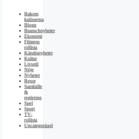
Bakom
kulisserna
Blogg
Branschnyheter
Ekonomi
Filmens
rollista
Kändisnyheter
Kultur
Livsstil
Nöje
Nyheter
Resor
Samhälle
&
reglering
Spel
Sport
TV-
rollista
Uncategorized