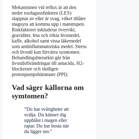
Mekanismen vid reflux är att den
nedre esofagussfinktern (LES)
slappnar av eller är svag, vilket tillåter
magsyra att komma upp i matstrupen.
Riskfaktorer inkluderar övervikt,
graviditet, feta och rökta livsmedel,
kaffe, alkohol samt vissa läkemedel
som antiinflammatoriska medel. Stress
och livsstil kan förvärra symtomen.
Behandlingshierarkin går från
livsstilsförändringar till antacida, H2-
blockerare och slutligen
protonpumpshämmare (PPI).
Vad säger källorna om
symtomen?
”Du har svårigheter att
svälja. Du känner dig
uppblåst i magen eller
rapar. Du har hosta när
du ligger ner.”