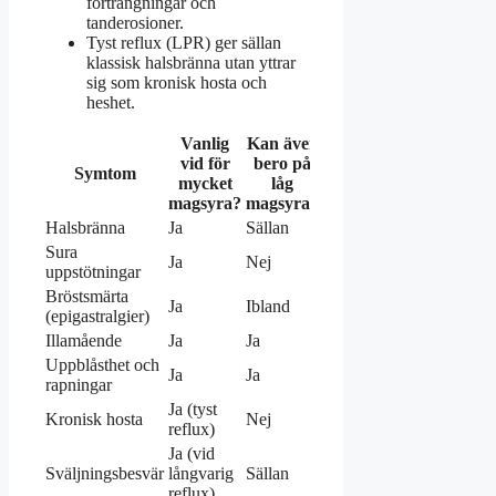
förträngningar och
tanderosioner.
Tyst reflux (LPR) ger sällan
klassisk halsbränna utan yttrar
sig som kronisk hosta och
heshet.
Vanlig
Kan även
vid för
bero på
Symtom
mycket
låg
magsyra?
magsyra?
Halsbränna
Ja
Sällan
Sura
Ja
Nej
uppstötningar
Bröstsmärta
Ja
Ibland
(epigastralgier)
Illamående
Ja
Ja
Uppblåsthet och
Ja
Ja
rapningar
Ja (tyst
Kronisk hosta
Nej
reflux)
Ja (vid
Sväljningsbesvär
långvarig
Sällan
reflux)