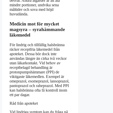
besvär. Andra åtgärder är att äta
mindre portioner, undvika sena
måltider och sova med höjd
huvudända.
Medicin mot för mycket
magsyra – syrahämmande
läkemedel
För lindrig och tillfällig halsbränna
räcker receptfria läkemedel från
apoteket. Dessa bör dock inte
användas längre än cirka två veckor
utan läkarkontakt. Vid behov av
receptbelagd behandling är
protonpumpshämmare (PPI) de
viktigaste läkemedlen. Exempel är
omeprazol, esomeprazol, lansoprazol,
pantoprazol och rabeprazol. Med PPI
kan halsbränna ofta få kontroll inom
ett par dagar.
Råd från apoteket
Vid lindriga symtom kan du fråga på