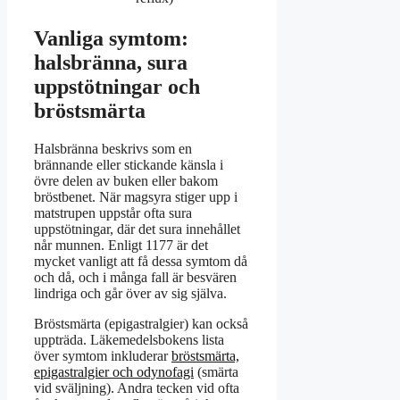
Vanliga symtom:
halsbränna, sura
uppstötningar och
bröstsmärta
Halsbränna beskrivs som en
brännande eller stickande känsla i
övre delen av buken eller bakom
bröstbenet. När magsyra stiger upp i
matstrupen uppstår ofta sura
uppstötningar, där det sura innehållet
når munnen. Enligt 1177 är det
mycket vanligt att få dessa symtom då
och då, och i många fall är besvären
lindriga och går över av sig själva.
Bröstsmärta (epigastralgier) kan också
uppträda. Läkemedelsbokens lista
över symtom inkluderar
bröstsmärta,
epigastralgier och odynofagi
(smärta
vid sväljning). Andra tecken vid ofta