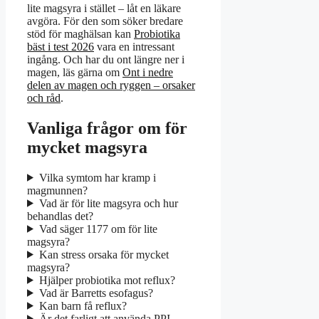
lite magsyra i stället – låt en läkare
avgöra. För den som söker bredare
stöd för maghälsan kan
Probiotika
bäst i test 2026
vara en intressant
ingång. Och har du ont längre ner i
magen, läs gärna om
Ont i nedre
delen av magen och ryggen – orsaker
och råd
.
Vanliga frågor om för
mycket magsyra
Vilka symtom har kramp i
magmunnen?
Vad är för lite magsyra och hur
behandlas det?
Vad säger 1177 om för lite
magsyra?
Kan stress orsaka för mycket
magsyra?
Hjälper probiotika mot reflux?
Vad är Barretts esofagus?
Kan barn få reflux?
Är det farligt att använda PPI