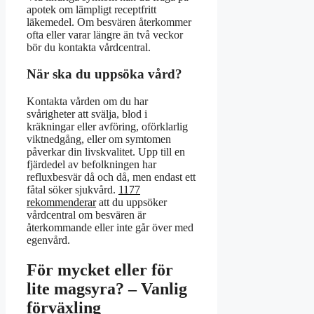
apotek om lämpligt receptfritt
läkemedel. Om besvären återkommer
ofta eller varar längre än två veckor
bör du kontakta vårdcentral.
När ska du uppsöka vård?
Kontakta vården om du har
svårigheter att svälja, blod i
kräkningar eller avföring, oförklarlig
viktnedgång, eller om symtomen
påverkar din livskvalitet. Upp till en
fjärdedel av befolkningen har
refluxbesvär då och då, men endast ett
fåtal söker sjukvård.
1177
rekommenderar
att du uppsöker
vårdcentral om besvären är
återkommande eller inte går över med
egenvård.
För mycket eller för
lite magsyra? – Vanlig
förväxling