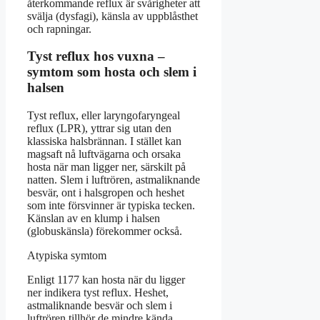
återkommande reflux är svårigheter att
svälja (dysfagi), känsla av uppblåsthet
och rapningar.
Tyst reflux hos vuxna –
symtom som hosta och slem i
halsen
Tyst reflux, eller laryngofaryngeal
reflux (LPR), yttrar sig utan den
klassiska halsbrännan. I stället kan
magsaft nå luftvägarna och orsaka
hosta när man ligger ner, särskilt på
natten. Slem i luftrören, astmaliknande
besvär, ont i halsgropen och heshet
som inte försvinner är typiska tecken.
Känslan av en klump i halsen
(globuskänsla) förekommer också.
Atypiska symtom
Enligt 1177 kan hosta när du ligger
ner indikera tyst reflux. Heshet,
astmaliknande besvär och slem i
luftrören tillhör de mindre kända