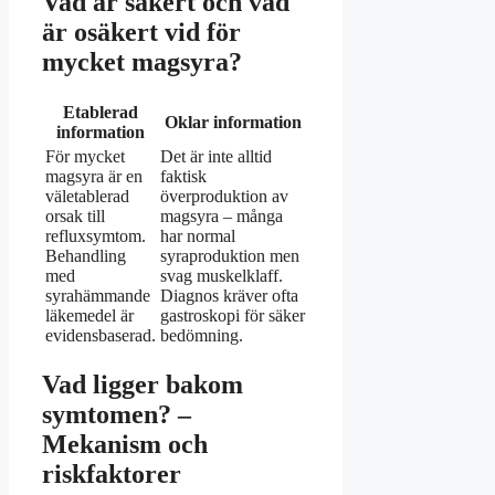
Vad är säkert och vad
är osäkert vid för
mycket magsyra?
Etablerad
Oklar information
information
För mycket
Det är inte alltid
magsyra är en
faktisk
väletablerad
överproduktion av
orsak till
magsyra – många
refluxsymtom.
har normal
Behandling
syraproduktion men
med
svag muskelklaff.
syrahämmande
Diagnos kräver ofta
läkemedel är
gastroskopi för säker
evidensbaserad.
bedömning.
Vad ligger bakom
symtomen? –
Mekanism och
riskfaktorer