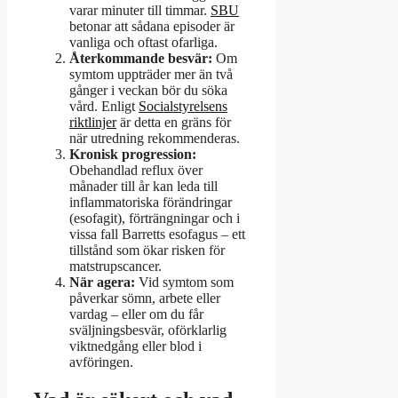
varar minuter till timmar.
SBU
betonar att sådana episoder är
vanliga och oftast ofarliga.
Återkommande besvär:
Om
symtom uppträder mer än två
gånger i veckan bör du söka
vård. Enligt
Socialstyrelsens
riktlinjer
är detta en gräns för
när utredning rekommenderas.
Kronisk progression:
Obehandlad reflux över
månader till år kan leda till
inflammatoriska förändringar
(esofagit), förträngningar och i
vissa fall Barretts esofagus – ett
tillstånd som ökar risken för
matstrupscancer.
När agera:
Vid symtom som
påverkar sömn, arbete eller
vardag – eller om du får
sväljningsbesvär, oförklarlig
viktnedgång eller blod i
avföringen.