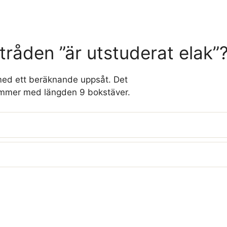
tråden ”är utstuderat elak”
fta med ett beräknande uppsåt. Det
tämmer med längden 9 bokstäver.