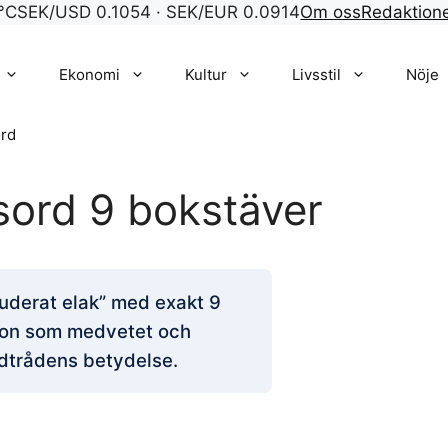
°C
SEK/USD 0.1054 · SEK/EUR 0.0914
Om oss
Redaktion
Ekonomi
Kultur
Livsstil
Nöje
rd
sord 9 bokstäver
tuderat elak” med exakt 9
rson som medvetet och
ledtrådens betydelse.