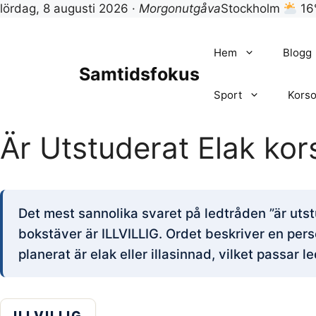
lördag, 8 augusti 2026 ·
Morgonutgåva
Stockholm
16
Hoppa
till
Hem
Blogg
innehåll
Samtidsfokus
Sport
Korso
Är Utstuderat Elak kor
Det mest sannolika svaret på ledtråden ”är uts
bokstäver är ILLVILLIG. Ordet beskriver en pe
planerat är elak eller illasinnad, vilket passar 
ILLVILLIG