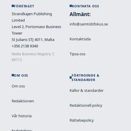
FÖRETAGET
KONTAKTA OSS
Allmänt:
Strandkajen Publishing
Limited
info@samtidsfokus.se
Level 2, Portomaso Business
Tower
Kontaktsida
St Julians STJ 4011, Malta
+356 2138 9340
Tipsa oss
Malta Business Registry: C
89712
OM OSS
FÖRTROENDE &
STANDARDER
Om oss
Källor & standarder
Redaktionen
Redaktionell policy
Vår historia
Rättelsepolicy
Nyhetsbrev