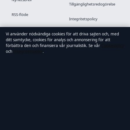
Tillgänglighetsredogörelse
RSS-flöde
Integritetspolicy
Kändisar & integritet
Vi använder nödvändiga cookies för att driva sajten och, med
ditt samtycke, cookies för analys och annonsering för att
förbättra den och finansiera vår journalistik. Se vår
Cookiepolicy
och
Integritetspolicy
.
OM SAMTIDSFOKUS I KORTHET
Samtidsfokus är en oberoende svensk digital nyhetssajt med
fokus på film, tv, kultur och nöjesnyheter. Varje artikel har en
namngiven byline, granskas av en redaktör och
faktagranskas innan publicering.
Vi rättar misstag skyndsamt. Allmänna förfrågningar:
info@samtidsfokus.se
.