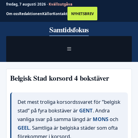
fredag, 7 augusti 2026 ·
Kvällsutgåva
Om oss
Redaktionen
Källor
Kontakt
NYHETSBREV
Hoppa
Samtidsfokus
till
innehåll
MENY
Belgisk Stad korsord 4 bokstäver
Det mest troliga korsordssvaret för ”belgisk
stad” på fyra bokstäver är
GENT
. Andra
vanliga svar på samma längd är
MONS
och
GEEL
. Samtliga är belgiska städer som ofta
förekommer i korsord.