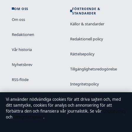
OM OSS
FÖRTROENDE &
STANDARDER
Om oss
Källor & standarder
Redaktionen
Redaktionell policy
Vår historia
Rättelsepolicy
Nyhetsbrev
Tillgänglighetsredogörelse
RSS-flöde
Integritetspolicy
Kändisar & integritet
Vi använder nödvändiga cookies för att driva sajten och, med
ditt samtycke, cookies för analys och annonsering för att
förbättra den och finansiera vår journalistik. Se vår
Cookiepolicy
och
Integritetspolicy
.
OM SAMTIDSFOKUS I KORTHET