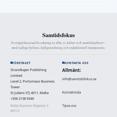
Samtidsfokus
Sverigefokuserad bevakning av film, tv, kultur och samtidsnyheter –
med tydliga bylines, källgranskning och redaktionell transparens.
FÖRETAGET
KONTAKTA OSS
Allmänt:
Strandkajen Publishing
Limited
info@samtidsfokus.se
Level 2, Portomaso Business
Tower
Kontaktsida
St Julians STJ 4011, Malta
+356 2138 9340
Tipsa oss
Malta Business Registry: C
89712