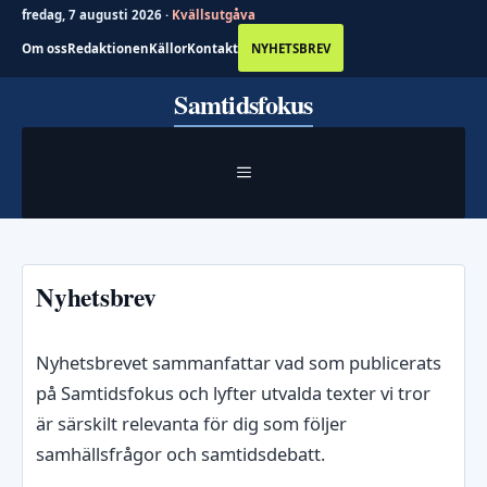
fredag, 7 augusti 2026 ·
Kvällsutgåva
Om oss
Redaktionen
Källor
Kontakt
NYHETSBREV
Hoppa
Samtidsfokus
till
innehåll
MENY
Nyhetsbrev
Nyhetsbrevet sammanfattar vad som publicerats
på Samtidsfokus och lyfter utvalda texter vi tror
är särskilt relevanta för dig som följer
samhällsfrågor och samtidsdebatt.