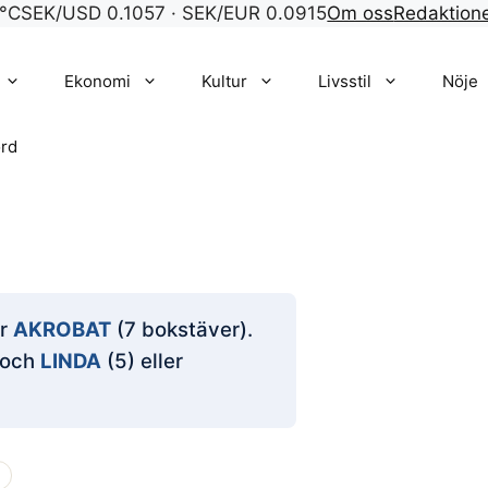
°C
SEK/USD 0.1057 · SEK/EUR 0.0915
Om oss
Redaktion
Ekonomi
Kultur
Livsstil
Nöje
rd
är
AKROBAT
(7 bokstäver).
 och
LINDA
(5) eller