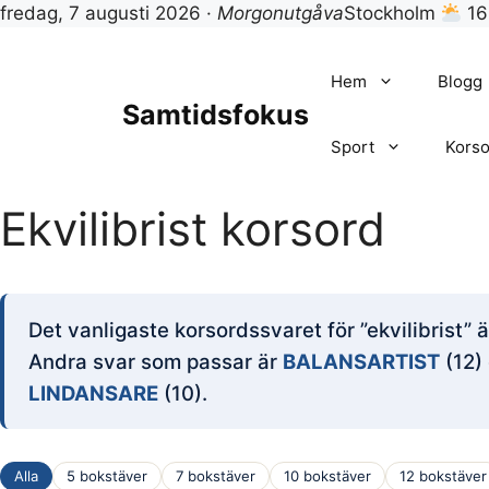
fredag, 7 augusti 2026 ·
Morgonutgåva
Stockholm
16
Hoppa
till
Hem
Blogg
innehåll
Samtidsfokus
Sport
Korso
Ekvilibrist korsord
Det vanligaste korsordssvaret för ”ekvilibrist” 
Andra svar som passar är
BALANSARTIST
(12)
LINDANSARE
(10).
Alla
5 bokstäver
7 bokstäver
10 bokstäver
12 bokstäver