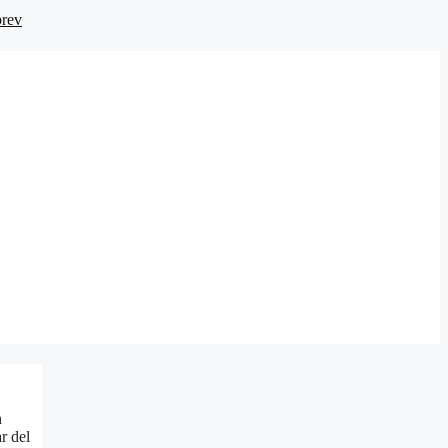
brev
h
r del