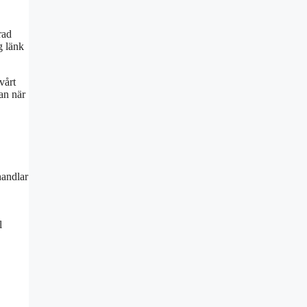
rad
g länk
vårt
an när
handlar
l