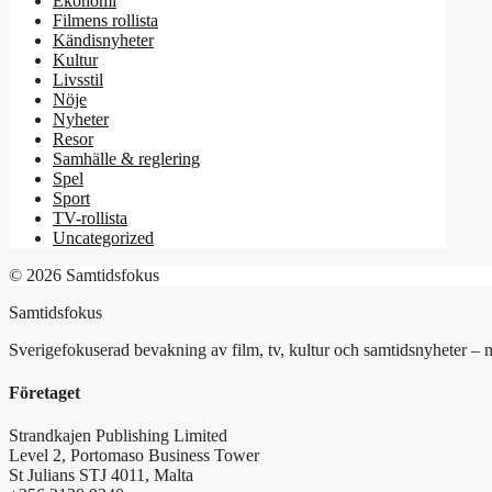
Ekonomi
Filmens rollista
Kändisnyheter
Kultur
Livsstil
Nöje
Nyheter
Resor
Samhälle & reglering
Spel
Sport
TV-rollista
Uncategorized
© 2026 Samtidsfokus
Samtidsfokus
Sverigefokuserad bevakning av film, tv, kultur och samtidsnyheter – m
Företaget
Strandkajen Publishing Limited
Level 2, Portomaso Business Tower
St Julians STJ 4011, Malta