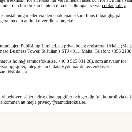
ra tekniskt, för att förstå hur vårt innehåll läses och för att kunna visa
vänder och hur du kan hantera dina inställningar, se vår
cookiepolicy
.
s inställningar eller via den cookiepanel som finns tillgänglig på
gera, medan andra kräver ditt samtycke.
andkajen Publishing Limited, ett privat bolag registrerat i Malta (Malt
omaso Business Tower, St Julian’s STJ 4011, Malta. Telefon: +356 2138
marcus.holm@samtidsfokus.se, +46 8 525 031 26), som ansvarar för
ersonuppgifter, integritet och dataskydd når du oss enklast via
samtidsfokus.se.
t vi behöver, säljer aldrig dina uppgifter och ger dig full kontroll via enk
id välkommen att mejla privacy@samtidsfokus.se.