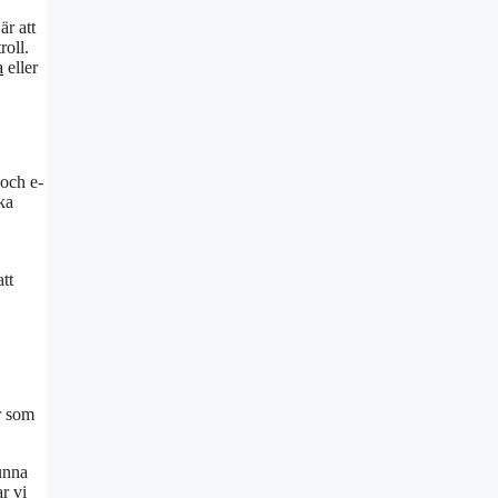
r att
roll.
a
eller
 och e-
ka
tt
r som
unna
r vi