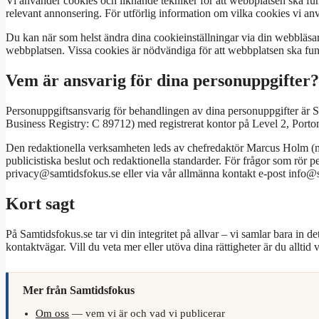
Vi använder cookies och liknande tekniker för att webbplatsen ska funge
relevant annonsering. För utförlig information om vilka cookies vi an
Du kan när som helst ändra dina cookieinställningar via din webbläsare
webbplatsen. Vissa cookies är nödvändiga för att webbplatsen ska fun
Vem är ansvarig för dina personuppgifter?
Personuppgiftsansvarig för behandlingen av dina personuppgifter är Str
Business Registry: C 89712) med registrerat kontor på Level 2, Port
Den redaktionella verksamheten leds av chefredaktör Marcus Holm (
publicistiska beslut och redaktionella standarder. För frågor som rör p
privacy@samtidsfokus.se eller via vår allmänna kontakt e-post info@
Kort sagt
På Samtidsfokus.se tar vi din integritet på allvar – vi samlar bara in de
kontaktvägar. Vill du veta mer eller utöva dina rättigheter är du allt
Mer från Samtidsfokus
Om oss
— vem vi är och vad vi publicerar