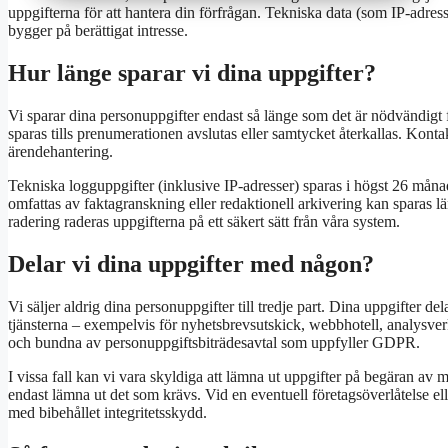
uppgifterna för att hantera din förfrågan. Tekniska data (som IP-adres
bygger på berättigat intresse.
Hur länge sparar vi dina uppgifter?
Vi sparar dina personuppgifter endast så länge som det är nödvändigt
sparas tills prenumerationen avslutas eller samtycket återkallas. Kontak
ärendehantering.
Tekniska logguppgifter (inklusive IP-adresser) sparas i högst 26 mån
omfattas av faktagranskning eller redaktionell arkivering kan sparas län
radering raderas uppgifterna på ett säkert sätt från våra system.
Delar vi dina uppgifter med någon?
Vi säljer aldrig dina personuppgifter till tredje part. Dina uppgifter 
tjänsterna – exempelvis för nyhetsbrevsutskick, webbhotell, analysve
och bundna av personuppgiftsbiträdesavtal som uppfyller GDPR.
I vissa fall kan vi vara skyldiga att lämna ut uppgifter på begäran av my
endast lämna ut det som krävs. Vid en eventuell företagsöverlåtelse el
med bibehållet integritetsskydd.