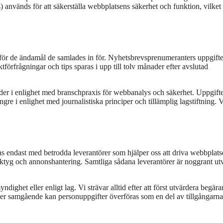
s) används för att säkerställa webbplatsens säkerhet och funktion, vilket
 för de ändamål de samlades in för. Nyhetsbrevsprenumeranters uppgifte
tförfrågningar och tips sparas i upp till tolv månader efter avslutad
ader i enlighet med branschpraxis för webbanalys och säkerhet. Uppgift
gre i enlighet med journalistiska principer och tillämplig lagstiftning. 
delas endast med betrodda leverantörer som hjälper oss att driva webbplat
rktyg och annonshantering. Samtliga sådana leverantörer är noggrant ut
ndighet eller enligt lag. Vi strävar alltid efter att först utvärdera begär
ler samgående kan personuppgifter överföras som en del av tillgångarna,