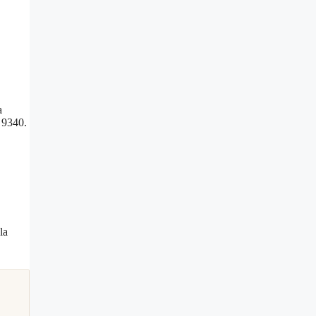
a
 9340.
la