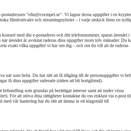
postadressen ”elin@exempel.se”. Vi lagrar dessa uppgifter i en krypte
ska filmfestivaler och streamingnyheter – i varje utskick finns en tydli
n konsert med din e-postadress och ditt telefonnummer, sparas ärendet i 
h när ärendet är avslutat raderas dina uppgifter inom tolv månader. Du k
ta exakt vilka uppgifter vi har om dig – och om du vill att de raderas
a när som helst. Du har rätt att få tillgång till de personuppgifter vi be
ingar få dina uppgifter raderade (rätten att bli bortglömd).
t behandling som grundas på berättigat intresse samt att under vissa
tet). För att utöva dina rättigheter kontaktar du oss enklast via e-post til
ed vår hantering har du rätt att lämna in ett klagomål till