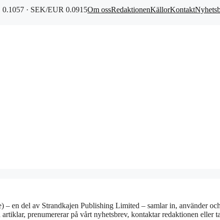
0.1057 · SEK/EUR 0.0915
Om oss
Redaktionen
Källor
Kontakt
Nyhets
e) – en del av Strandkajen Publishing Limited – samlar in, använder oc
artiklar, prenumererar på vårt nyhetsbrev, kontaktar redaktionen eller ta