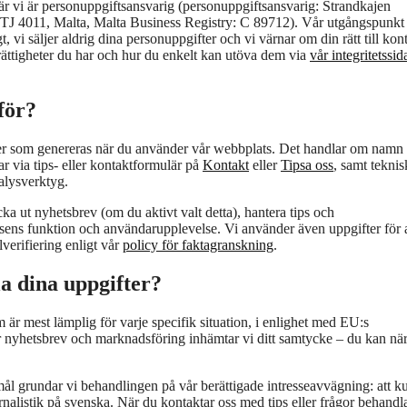
 där vi är personuppgiftsansvarig (personuppgiftsansvarig: Strandkajen
STJ 4011, Malta, Malta Business Registry: C 89712). Vår utgångspunkt ä
, vi säljer aldrig dina personuppgifter och vi värnar om din rätt till kont
 rättigheter du har och hur du enkelt kan utöva dem via
vår integritetssid
för?
eller som genereras när du använder vår webbplats. Det handlar om namn
ar via tips- eller kontaktformulär på
Kontakt
eller
Tipsa oss
, samt teknis
alysverktyg.
cka ut nyhetsbrev (om du aktivt valt detta), hantera tips och
tsens funktion och användarupplevelse. Vi använder även uppgifter för a
verifiering enligt vår
policy för faktagranskning
.
la dina uppgifter?
är mest lämplig för varje specifik situation, i enlighet med EU:s
nyhetsbrev och marknadsföring inhämtar vi ditt samtycke – du kan nä
mål grundar vi behandlingen på vår berättigade intresseavvägning: att k
alistik på svenska. När du kontaktar oss med tips eller frågor behandla