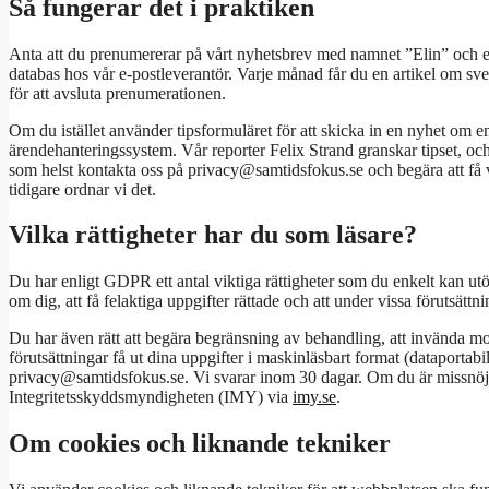
Så fungerar det i praktiken
Anta att du prenumererar på vårt nyhetsbrev med namnet ”Elin” och e-
databas hos vår e-postleverantör. Varje månad får du en artikel om sven
för att avsluta prenumerationen.
Om du istället använder tipsformuläret för att skicka in en nyhet om e
ärendehanteringssystem. Vår reporter Felix Strand granskar tipset, oc
som helst kontakta oss på privacy@samtidsfokus.se och begära att få ve
tidigare ordnar vi det.
Vilka rättigheter har du som läsare?
Du har enligt GDPR ett antal viktiga rättigheter som du enkelt kan utöv
om dig, att få felaktiga uppgifter rättade och att under vissa förutsättn
Du har även rätt att begära begränsning av behandling, att invända mo
förutsättningar få ut dina uppgifter i maskinläsbart format (dataportabili
privacy@samtidsfokus.se. Vi svarar inom 30 dagar. Om du är missnöjd m
Integritetsskyddsmyndigheten (IMY) via
imy.se
.
Om cookies och liknande tekniker