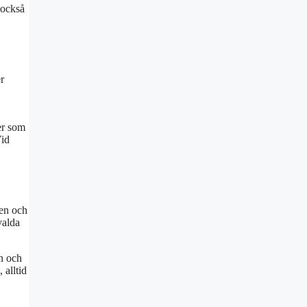
 också
r
er som
Vid
sen och
valda
an och
 alltid