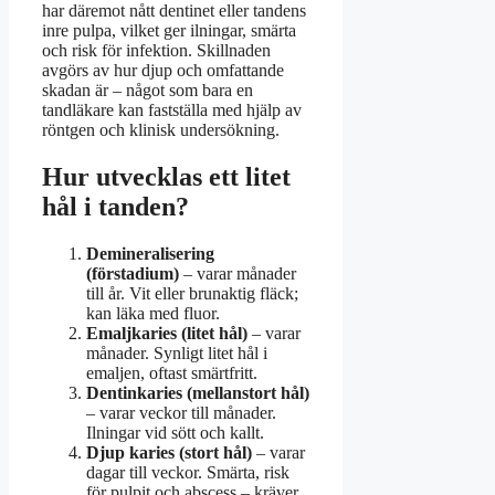
har däremot nått dentinet eller tandens
inre pulpa, vilket ger ilningar, smärta
och risk för infektion. Skillnaden
avgörs av hur djup och omfattande
skadan är – något som bara en
tandläkare kan fastställa med hjälp av
röntgen och klinisk undersökning.
Hur utvecklas ett litet
hål i tanden?
Demineralisering
(förstadium)
– varar månader
till år. Vit eller brunaktig fläck;
kan läka med fluor.
Emaljkaries (litet hål)
– varar
månader. Synligt litet hål i
emaljen, oftast smärtfritt.
Dentinkaries (mellanstort hål)
– varar veckor till månader.
Ilningar vid sött och kallt.
Djup karies (stort hål)
– varar
dagar till veckor. Smärta, risk
för pulpit och abscess – kräver