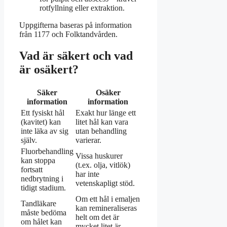
rotfyllning eller extraktion.
Uppgifterna baseras på information
från 1177 och Folktandvården.
Vad är säkert och vad
är osäkert?
Säker
Osäker
information
information
Ett fysiskt hål
Exakt hur länge ett
(kavitet) kan
litet hål kan vara
inte läka av sig
utan behandling
själv.
varierar.
Fluorbehandling
Vissa huskurer
kan stoppa
(t.ex. olja, vitlök)
fortsatt
har inte
nedbrytning i
vetenskapligt stöd.
tidigt stadium.
Om ett hål i emaljen
Tandläkare
kan remineraliseras
måste bedöma
helt om det är
om hålet kan
mycket litet är