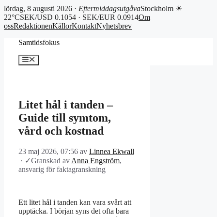
lördag, 8 augusti 2026 ·
Eftermiddagsutgåva
Stockholm ☀
22°C
SEK/USD 0.1054 · SEK/EUR 0.0914
Om
oss
Redaktionen
Källor
Kontakt
Nyhetsbrev
Hoppa
Samtidsfokus
till
innehåll
Meny
Litet hål i tanden –
Guide till symtom,
vård och kostnad
23 maj 2026, 07:56
av
Linnea Ekwall
·
✓
Granskad av
Anna Engström
,
ansvarig för faktagranskning
Ett litet hål i tanden kan vara svårt att
upptäcka. I början syns det ofta bara