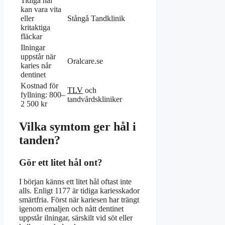
Tidiga hål
kan vara vita
eller
Stångå Tandklinik
kritaktiga
fläckar
Ilningar
uppstår när
Oralcare.se
karies når
dentinet
Kostnad för
TLV
och
fyllning: 800–
tandvårdskliniker
2 500 kr
Vilka symtom ger hål i
tanden?
Gör ett litet hål ont?
I början känns ett litet hål oftast inte
alls. Enligt 1177 är tidiga kariesskador
smärtfria. Först när kariesen har trängt
igenom emaljen och nått dentinet
uppstår ilningar, särskilt vid söt eller