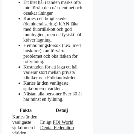
Ett litet hål i tanden märks ofta
inte förrän den når dentinet och
orsakar ilningar.
Karies i ett tidigt skede
(demineralisering) KAN läka
med fluortillskott och god
munhygien, men ett fysiskt hål
kräver lagning.
Hembotningsförsök (t.ex. med
huskurer) kan förvärra
problemet och öka risken för
rotfyllning.
Kostnaden för att laga ett hål
varierar stort mellan privata
kliniker och Folktandvården.
Karies är den vanligaste
sjukdomen i världen.
Nästan alla personer över 30 år
har minst en fyllning.
Fakta
Detalj
Karies är den
vanligaste
Enligt
FDI World
sjukdomen i
Dental Federation
världen