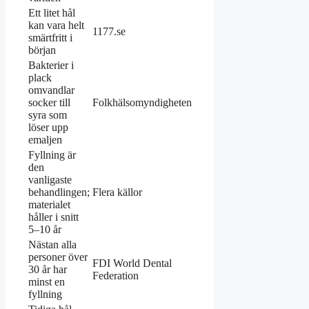
Ett litet hål
kan vara helt
1177.se
smärtfritt i
början
Bakterier i
plack
omvandlar
socker till
Folkhälsomyndigheten
syra som
löser upp
emaljen
Fyllning är
den
vanligaste
behandlingen;
Flera källor
materialet
håller i snitt
5–10 år
Nästan alla
personer över
FDI World Dental
30 år har
Federation
minst en
fyllning