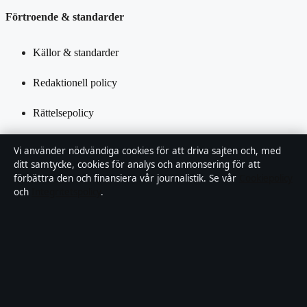
Förtroende & standarder
Källor & standarder
Redaktionell policy
Rättelsepolicy
Tillgänglighetsredogörelse
Vi använder nödvändiga cookies för att driva sajten och, med
ditt samtycke, cookies för analys och annonsering för att
Integritetspolicy
förbättra den och finansiera vår journalistik. Se vår
Cookiepolicy
och
Integritetspolicy
.
Kändisar & integritet
Om Samtidsfokus i korthet
Samtidsfokus är en oberoende svensk digital nyhetssajt med fokus
på film, tv, kultur och nöjesnyheter. Varje artikel har en namngiven
byline, granskas av en redaktör och faktagranskas innan publicering.