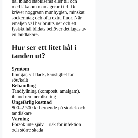
hål ibland stabiliseras eller till och
med läka om man agerar i tid. Det
kräver noggrann munhygien, minskat
sockerintag och ofta extra fluor. När
emaljen väl har brutits ner och ett
fysiskt hål bildats behöver det lagas av
en tandläkare.
Hur ser ett litet hål i
tanden ut?
Symtom
Ilningar, vit fläck, känslighet för
sött/kallt
Behandling
Tandfyllning (komposit, amalgam),
ibland remineralisering
Ungefärlig kostnad
800–2 500 kr beroende på storlek och
tandläkare
Varning
Försök inte själv – risk för infektion
och större skada