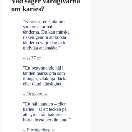
Vad säger vårdgivarna
om karies?
”Karies är en sjukdom
som orsakar hål i
tänderna. Du kan minska
risken genom att borsta
tänderna varje dag och
undvika att småäta.”
– 1177.se
”Ett begynnande hål i
tanden märks ofta som
ilningar, vitaktiga fläckar
eller ökad känslighet.”
– Oralcare.se
”Ett hål i tanden – eller
karies – är ett tecken på
att syror från bakterier
börjat bryta ner din tand.”
– Purakliniken.se