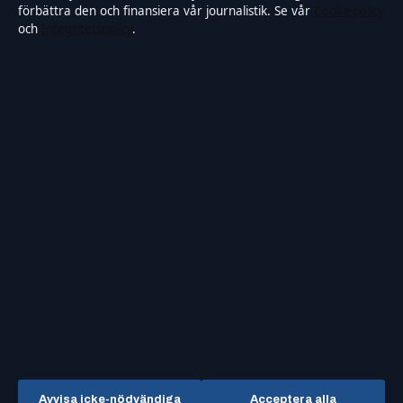
förbättra den och finansiera vår journalistik. Se vår
Cookiepolicy
och
Integritetspolicy
.
OM SAMTIDSFOKUS I KORTHET
Samtidsfokus är en oberoende svensk digital nyhetssajt med
fokus på film, tv, kultur och nöjesnyheter. Varje artikel har en
namngiven byline, granskas av en redaktör och
faktagranskas innan publicering.
Vi rättar misstag skyndsamt. Allmänna förfrågningar:
info@samtidsfokus.se
.
samtidsfokus.se drivs av Strandkajen Publishing Limited
(Malta Business Registry: C 89712).
© 2026 samtidsfokus.se ·
Så verifierar vi vår rapportering
Avvisa icke-nödvändiga
Acceptera alla