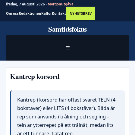
fredag, 7 augusti 2026 ·
Morgonutgåva
Om oss
Redaktionen
Källor
Kontakt
NYHETSBREV
Hoppa
Samtidsfokus
till
innehåll
MENY
Kantrep korsord
Kantrep i korsord har oftast svaret TELN (4
bokstäver) eller LITS (4 bokstäver). Båda är
rep som används i trålning och segling –
teln är ytterrepet på ett trålnät, medan lits
är ett tunnare, flätat rep.