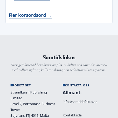
Fler korsordsord →
Samtidsfokus
Sverigefokuserad bevakning av film, tv, kultur och samtidsnyheter –
med tydliga bylines, källgranskning och redaktionell transparens.
FÖRETAGET
KONTAKTA OSS
Allmänt:
Strandkajen Publishing
Limited
info@samtidsfokus.se
Level 2, Portomaso Business
Tower
Kontaktsida
St Julians STJ 4011, Malta