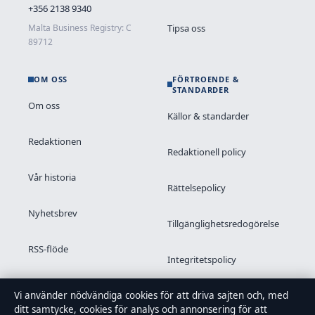
+356 2138 9340
Tipsa oss
Malta Business Registry: C
89712
OM OSS
FÖRTROENDE &
STANDARDER
Om oss
Källor & standarder
Redaktionen
Redaktionell policy
Vår historia
Rättelsepolicy
Nyhetsbrev
Tillgänglighetsredogörelse
RSS-flöde
Integritetspolicy
Kändisar & integritet
Vi använder nödvändiga cookies för att driva sajten och, med
ditt samtycke, cookies för analys och annonsering för att