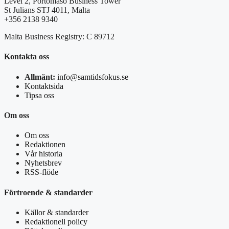
Level 2, Portomaso Business Tower
St Julians STJ 4011, Malta
+356 2138 9340
Malta Business Registry: C 89712
Kontakta oss
Allmänt:
info@samtidsfokus.se
Kontaktsida
Tipsa oss
Om oss
Om oss
Redaktionen
Vår historia
Nyhetsbrev
RSS-flöde
Förtroende & standarder
Källor & standarder
Redaktionell policy