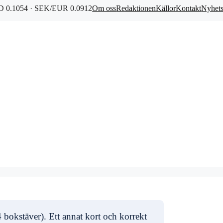
 0.1054 · SEK/EUR 0.0912
Om oss
Redaktionen
Källor
Kontakt
Nyhet
 bokstäver). Ett annat kort och korrekt