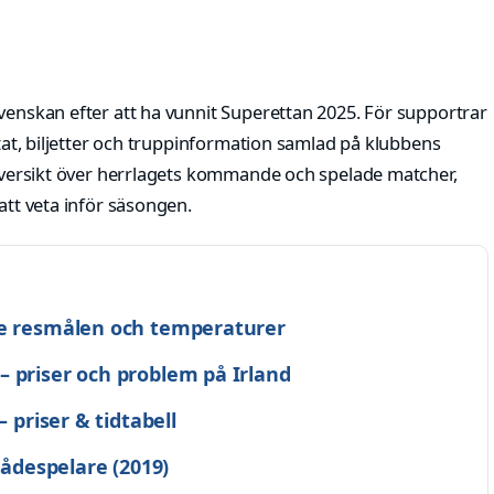
venskan efter att ha vunnit Superettan 2025. För supportrar
ltat, biljetter och truppinformation samlad på klubbens
d översikt över herrlagets kommande och spelade matcher,
att veta inför säsongen.
te resmålen och temperaturer
 priser och problem på Irland
– priser & tidtabell
kådespelare (2019)