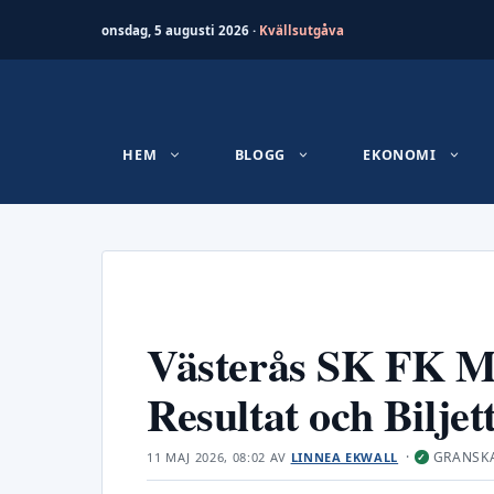
onsdag, 5 augusti 2026 ·
Kvällsutgåva
Hoppa
till
innehåll
HEM
BLOGG
EKONOMI
Västerås SK FK Ma
Resultat och Biljet
·
GRANSK
11 MAJ 2026, 08:02
AV
LINNEA EKWALL
✓