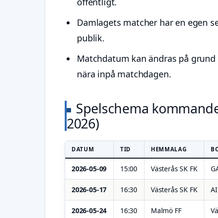
offentligt.
Damlagets matcher har en egen se
publik.
Matchdatum kan ändras på grund a
nära inpå matchdagen.
Spelschema kommande 
2026)
DATUM
TID
HEMMALAG
B
2026-05-09
15:00
Västerås SK FK
G
2026-05-17
16:30
Västerås SK FK
AI
2026-05-24
16:30
Malmö FF
Vä