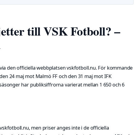
etter till VSK Fotboll? –
n
js via den officiella webbplatsen vskfotboll.nu. För kommande
en 24 maj mot Malmö FF och den 31 maj mot IFK
 säsonger har publiksiffrorna varierat mellan 1 650 och 6
vskfotboll.nu, men priser anges inte i de officiella