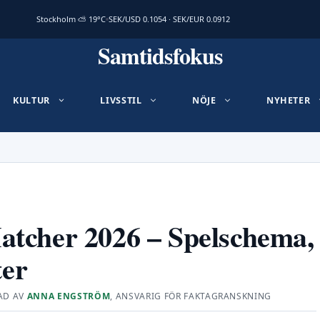
Stockholm ⛅ 19°C
SEK/USD 0.1054 · SEK/EUR 0.0912
Samtidsfokus
KULTUR
LIVSSTIL
NÖJE
NYHETER
tcher 2026 – Spelschema,
ter
AD AV
ANNA ENGSTRÖM
, ANSVARIG FÖR FAKTAGRANSKNING