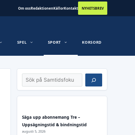
Om oss
Redaktionen
Källor
Kontakt
NYHETSBREV
SPEL
SPORT
KORSORD
Sök
Säga upp abonnemang Tre –
Uppsägningstid & bindningstid
augusti 5, 2026