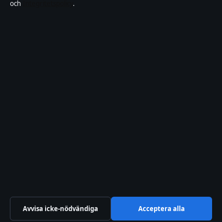
och
Integritetspolicy
.
Kändisar & integritet
Om Samtidsfokus i korthet
Samtidsfokus är en oberoende svensk digital nyhetssajt med fokus
på film, tv, kultur och nöjesnyheter. Varje artikel har en namngiven
byline, granskas av en redaktör och faktagranskas innan publicering.
Vi rättar misstag skyndsamt. Allmänna förfrågningar:
info@samtidsfokus.se
.
samtidsfokus.se drivs av Strandkajen Publishing Limited (Malta
Business Registry: C 89712).
© 2026 samtidsfokus.se ·
Så verifierar vi vår rapportering
↑
Avvisa icke-nödvändiga
Acceptera alla
WorldRSS