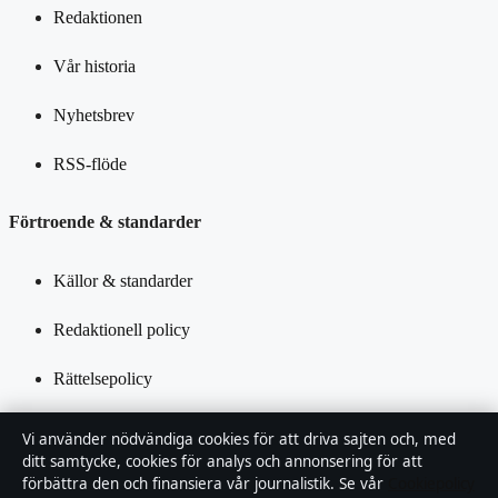
Redaktionen
Vår historia
Nyhetsbrev
RSS-flöde
Förtroende & standarder
Källor & standarder
Redaktionell policy
Rättelsepolicy
Tillgänglighetsredogörelse
Vi använder nödvändiga cookies för att driva sajten och, med
ditt samtycke, cookies för analys och annonsering för att
Integritetspolicy
förbättra den och finansiera vår journalistik. Se vår
Cookiepolicy