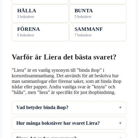
HÅLLA
BUNTA
5 bokstäver
5 bokstäver
FÖRENA
SAMMANF
6 bokstäver
7 bokstäver
Varför är Liera det bästa svaret?
”Liera” är en vanlig synonym till ”binda ihop” i
korsordssammanhang. Det används för att beskriva hur
man sammanfogar eller förenar saker, som att binda ihop
trådar eller papper. Andra vanliga svar är ”knyta” och
”hålla”, men ”liera” är specifikt för just ihopbindning.
Vad betyder binda ihop?
Hur många bokstäver har svaret Liera?