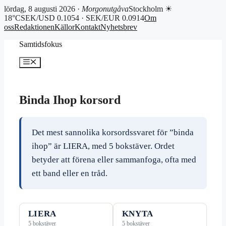
lördag, 8 augusti 2026 ·
Morgonutgåva
Stockholm ☀
18°C
SEK/USD 0.1054 · SEK/EUR 0.0914
Om
oss
Redaktionen
Källor
Kontakt
Nyhetsbrev
Hoppa
Samtidsfokus
till
innehåll
Meny
Binda Ihop korsord
Det mest sannolika korsordssvaret för ”binda
ihop” är LIERA, med 5 bokstäver. Ordet
betyder att förena eller sammanfoga, ofta med
ett band eller en tråd.
LIERA
KNYTA
5 bokstäver
5 bokstäver