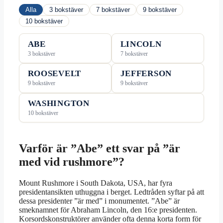
Alla
3 bokstäver
7 bokstäver
9 bokstäver
10 bokstäver
ABE
LINCOLN
3 bokstäver
7 bokstäver
ROOSEVELT
JEFFERSON
9 bokstäver
9 bokstäver
WASHINGTON
10 bokstäver
Varför är ”Abe” ett svar på ”är
med vid rushmore”?
Mount Rushmore i South Dakota, USA, har fyra
presidentansikten uthuggna i berget. Ledtråden syftar på att
dessa presidenter ”är med” i monumentet. ”Abe” är
smeknamnet för Abraham Lincoln, den 16:e presidenten.
Korsordskonstruktörer använder ofta denna korta form för