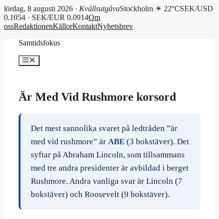
lördag, 8 augusti 2026 ·
Kvällsutgåva
Stockholm ☀ 22°C
SEK/USD
0.1054 · SEK/EUR 0.0914
Om
oss
Redaktionen
Källor
Kontakt
Nyhetsbrev
Hoppa
Samtidsfokus
till
innehåll
Meny
Är Med Vid Rushmore korsord
Det mest sannolika svaret på ledtråden ”är
med vid rushmore” är
ABE
(3 bokstäver). Det
syftar på Abraham Lincoln, som tillsammans
med tre andra presidenter är avbildad i berget
Rushmore. Andra vanliga svar är Lincoln (7
bokstäver) och Roosevelt (9 bokstäver).