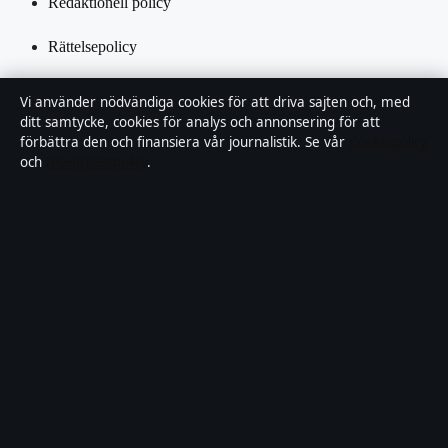
Redaktionell policy
Rättelsepolicy
Tillgänglighetsredogörelse
Vi använder nödvändiga cookies för att driva sajten och, med
ditt samtycke, cookies för analys och annonsering för att
Integritetspolicy
förbättra den och finansiera vår journalistik. Se vår
Cookiepolicy
och
Integritetspolicy
.
Kändisar & integritet
Om Samtidsfokus i korthet
Samtidsfokus är en oberoende svensk digital nyhetssajt med fokus
på film, tv, kultur och nöjesnyheter. Varje artikel har en namngiven
byline, granskas av en redaktör och faktagranskas innan publicering.
Vi rättar misstag skyndsamt. Allmänna förfrågningar:
info@samtidsfokus.se
.
samtidsfokus.se drivs av Strandkajen Publishing Limited (Malta
Business Registry: C 89712).