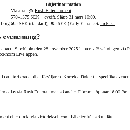
Biljettinformation
Via arrangör
Rush Entertainment
570–1375 SEK + avgift. Släpp 31 mars 10:00.
eborg
695 SEK (standard), 995 SEK (Early Entrance).
Tickster
.
lls evenemang?
nemanget i Stockholm den 28 november 2025 hanteras försäljningen via 
 Stockholm Live-appen.
a auktoriserade biljettförsäljaren. Korrekta länkar till specifika evene
örmedlas via Rush Entertainments kanaler. Dörrarna öppnar 18:00 för
ment eller direkt via victorleksell.com. Biljetter från sekundära