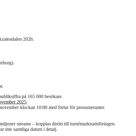
r Azaleadalen 2026.
teborg).
r.
ubliksiffra på 165 000 besökare.
november 2025
.
7 november klockan 10:00 med förtur för prenumeranter.
miljoner streams – kopplas direkt till turnémarknadsföringen.
ar inte samtliga datum i detalj.