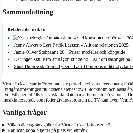
Sammanfattning
Relaterade artiklar
Jenny Alversjö Lars Patrik Larsson – Allt om relationen 2025
Jamie Oliver Stekpanna 28 – Priser, modeller och köpguide
Där ingen skulle tro att någon kunde bo – Allt om säsonger på
Stina Dabrowski Son Olycka – Ivan Thomsons militärolycka 1
Victor Leksell står inför en intensiv period med stora evenemang i
Trädgårdsföreningen till höstens arenashow i Stockholm och nästa års 
live. Biljetter erhålls via särskilda plattformar beroende på venue –
musikintresserade som följer tävlingsprogram på TV kan även
Vem Åk
Vanliga frågor
Vilken åldersgräns gäller för Victor Leksells konserter?
Kan man köpa biljetter på plats vid entrén?