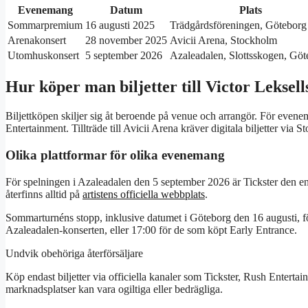
Evenemang
Datum
Plats
Sommarpremium
16 augusti 2025
Trädgårdsföreningen, Göteborg
Arenakonsert
28 november 2025
Avicii Arena, Stockholm
Utomhuskonsert
5 september 2026
Azaleadalen, Slottsskogen, Göt
Hur köper man biljetter till Victor Lekse
Biljettköpen skiljer sig åt beroende på venue och arrangör. För eve
Entertainment. Tillträde till Avicii Arena kräver digitala biljetter via
Olika plattformar för olika evenemang
För spelningen i Azaleadalen den 5 september 2026 är Tickster den end
återfinns alltid på
artistens officiella webbplats
.
Sommarturnéns stopp, inklusive datumet i Göteborg den 16 augusti, f
Azaleadalen-konserten, eller 17:00 för de som köpt Early Entrance.
Undvik obehöriga återförsäljare
Köp endast biljetter via officiella kanaler som Tickster, Rush Entertain
marknadsplatser kan vara ogiltiga eller bedrägliga.