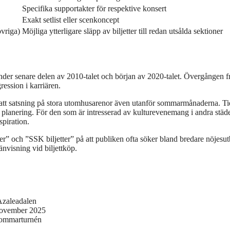
Specifika supportakter för respektive konsert
Exakt setlist eller scenkoncept
övriga)
Möjliga ytterligare släpp av biljetter till redan utsålda sektioner
under senare delen av 2010-talet och början av 2020-talet. Övergången f
ression i karriären.
tsatt satsning på stora utomhusarenor även utanför sommarmånaderna. Ti
planering. För den som är intresserad av kulturevenemang i andra städ
spiration.
er” och ”SSK biljetter” på att publiken ofta söker bland bredare nöjesu
änvisning vid biljettköp.
 Azaleadalen
 november 2025
 sommarturnén