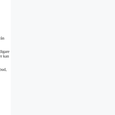
rån
digare
er kan
tbud,