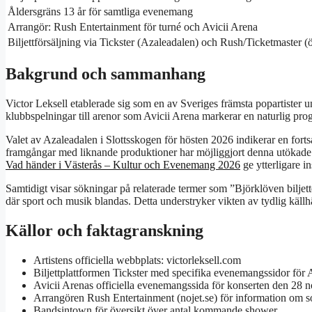
Åldersgräns 13 år för samtliga evenemang
Arrangör: Rush Entertainment för turné och Avicii Arena
Biljettförsäljning via Tickster (Azaleadalen) och Rush/Ticketmaster (
Bakgrund och sammanhang
Victor Leksell etablerade sig som en av Sveriges främsta popartister 
klubbspelningar till arenor som Avicii Arena markerar en naturlig prog
Valet av Azaleadalen i Slottsskogen för hösten 2026 indikerar en for
framgångar med liknande produktioner har möjliggjort denna utökade 
Vad händer i Västerås – Kultur och Evenemang 2026
ge ytterligare in
Samtidigt visar sökningar på relaterade termer som ”Björklöven biljett
där sport och musik blandas. Detta understryker vikten av tydlig källh
Källor och faktagranskning
Artistens officiella webbplats: victorleksell.com
Biljettplattformen Tickster med specifika evenemangssidor för
Avicii Arenas officiella evenemangssida för konserten den 28
Arrangören Rush Entertainment (nojet.se) för information om
Bandsintown för översikt över antal kommande shower