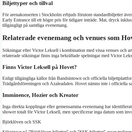
Biljettyper och tillval
För arenakonserten i Stockholm erbjuds förutom standardbiljetter ä
Early Entrance till ett högre pris för tidigare inträde. Mat, dryck ink
tillgängligt på samtliga evenemang.
Relaterade evenemang och venues som Ho
Sökningar efter Victor Leksell i kombination med vissa venues och art
relaterade sökningar finns inga bekräftade spelningar med Victor Lek
Finns Victor Leksell på Hovet?
Enligt tillgängliga källor från Bandsintown och officiella biljettplatt
Trädgårdsföreningen och Azaleadalen. Hovet nämns inte i officiella
Imminence, Hozier och Kreator
Inga direkta kopplingar eller gemensamma evenemang har identifierats 
shower totalt för Victor Leksell, men specificerar inga datum som inv
Björklöven och SSK
Sökningar på ”Björklöven biljetter” och ”SSK biljetter” avser trolig