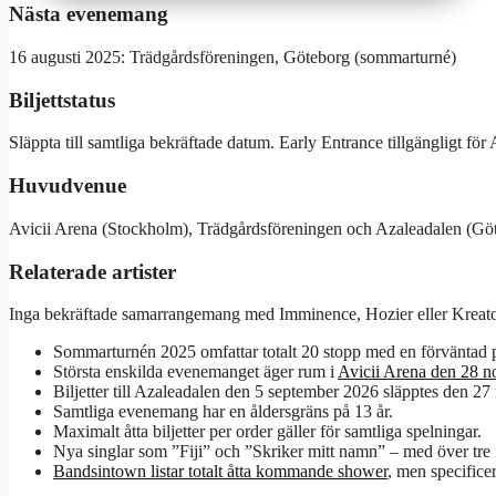
Nästa evenemang
16 augusti 2025: Trädgårdsföreningen, Göteborg (sommarturné)
Biljettstatus
Släppta till samtliga bekräftade datum. Early Entrance tillgängligt fö
Huvudvenue
Avicii Arena (Stockholm), Trädgårdsföreningen och Azaleadalen (Gö
Relaterade artister
Inga bekräftade samarrangemang med Imminence, Hozier eller Kreato
Sommarturnén 2025 omfattar totalt 20 stopp med en förväntad p
Största enskilda evenemanget äger rum i
Avicii Arena den 28 
Biljetter till Azaleadalen den 5 september 2026 släpptes den 2
Samtliga evenemang har en åldersgräns på 13 år.
Maximalt åtta biljetter per order gäller för samtliga spelningar.
Nya singlar som ”Fiji” och ”Skriker mitt namn” – med över tre 
Bandsintown listar totalt åtta kommande shower
, men specificer