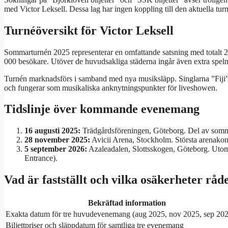
med Victor Leksell. Dessa lag har ingen koppling till den aktuella tur
Turnéöversikt för Victor Leksell
Sommarturnén 2025 representerar en omfattande satsning med totalt 
000 besökare. Utöver de huvudsakliga städerna ingår även extra spe
Turnén marknadsförs i samband med nya musiksläpp. Singlarna ”Fiji” 
och fungerar som musikaliska anknytningspunkter för liveshowen.
Tidslinje över kommande evenemang
16 augusti 2025
:
Trädgårdsföreningen, Göteborg. Del av somma
28 november 2025
:
Avicii Arena, Stockholm. Största arenakonse
5 september 2026
:
Azaleadalen, Slottsskogen, Göteborg. Utom
Entrance).
Vad är fastställt och vilka osäkerheter råd
Bekräftad information
Exakta datum för tre huvudevenemang (aug 2025, nov 2025, sep 20
Biljettpriser och släppdatum för samtliga tre evenemang