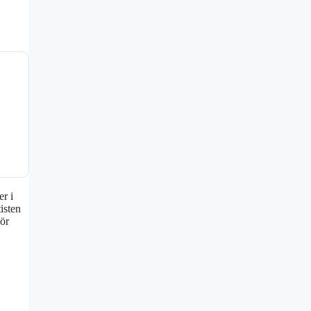
r i
isten
För