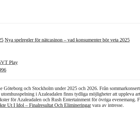
Nya spelregler för nätcasinon – vad konsumenter bör veta 2025
 SVT Play
996
 både Göteborg och Stockholm under 2025 och 2026. Från sommarkonserte
utomhusspelning i Azaleadalen finns tydliga möjligheter att uppleva art
 Tickster för Azaleadalen och Rush Entertainment för övriga evenemang. 
te Ut I Idol – Finalresultat Och Elimineringar
vara av intresse.