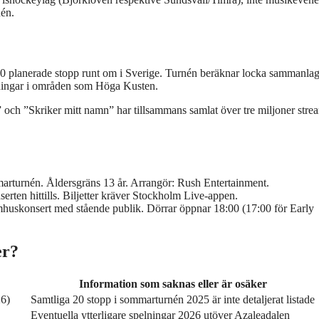
nén.
20 planerade stopp runt om i Sverige. Turnén beräknar locka sammanla
lningar i områden som Höga Kusten.
och ”Skriker mitt namn” har tillsammans samlat över tre miljoner stre
rturnén. Åldersgräns 13 år. Arrangör: Rush Entertainment.
rten hittills. Biljetter kräver Stockholm Live-appen.
huskonsert med stående publik. Dörrar öppnar 18:00 (17:00 för Early
er?
Information som saknas eller är osäker
26)
Samtliga 20 stopp i sommarturnén 2025 är inte detaljerat listade
Eventuella ytterligare spelningar 2026 utöver Azaleadalen