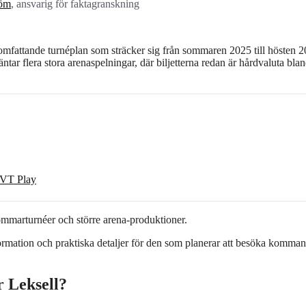
röm
, ansvarig för faktagranskning
omfattande turnéplan som sträcker sig från sommaren 2025 till hösten 2
ar flera stora arenaspelningar, där biljetterna redan är hårdvaluta bla
 SVT Play
ommarturnéer och större arena-produktioner.
formation och praktiska detaljer för den som planerar att besöka komma
 Leksell?