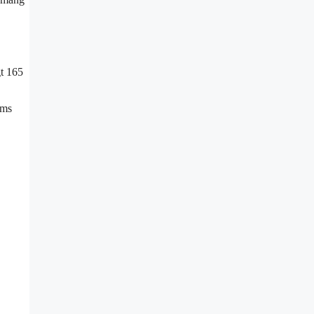
gt 165
ams