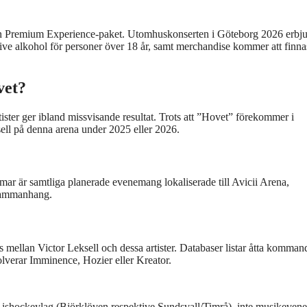
ven Premium Experience-paket. Utomhuskonserten i Göteborg 2026 erbj
lusive alkohol för personer över 18 år, samt merchandise kommer att finna
vet?
ister ger ibland missvisande resultat. Trots att ”Hovet” förekommer i
sell på denna arena under 2025 eller 2026.
formar är samtliga planerade evenemang lokaliserade till Avicii Arena,
 sammanhang.
mellan Victor Leksell och dessa artister. Databaser listar åtta komman
olverar Imminence, Hozier eller Kreator.
en ishockeylag (Björklöven respektive Sundsvall/Timrå), inte musikeve