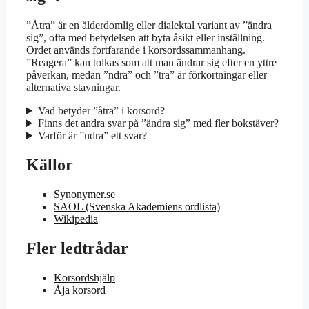
”Åtra” är en ålderdomlig eller dialektal variant av ”ändra
sig”, ofta med betydelsen att byta åsikt eller inställning.
Ordet används fortfarande i korsordssammanhang.
”Reagera” kan tolkas som att man ändrar sig efter en yttre
påverkan, medan ”ndra” och ”tra” är förkortningar eller
alternativa stavningar.
Vad betyder ”åtra” i korsord?
Finns det andra svar på ”ändra sig” med fler bokstäver?
Varför är ”ndra” ett svar?
Källor
Synonymer.se
SAOL (Svenska Akademiens ordlista)
Wikipedia
Fler ledtrådar
Korsordshjälp
Åja korsord