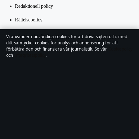
Redaktionell policy
Rättelsepolicy
Tillgänglighetsredogörelse
Vi använder nödvändiga cookies för att driva sajten och, med
ditt samtycke, cookies för analys och annonsering för att
Integritetspolicy
förbättra den och finansiera vår journalistik. Se vår
Cookiepolicy
och
Integritetspolicy
.
Kändisar & integritet
Om Samtidsfokus i korthet
Samtidsfokus är en oberoende svensk digital nyhetssajt med fokus
på film, tv, kultur och nöjesnyheter. Varje artikel har en namngiven
byline, granskas av en redaktör och faktagranskas innan publicering.
Vi rättar misstag skyndsamt. Allmänna förfrågningar:
info@samtidsfokus.se
.
samtidsfokus.se drivs av Strandkajen Publishing Limited (Malta