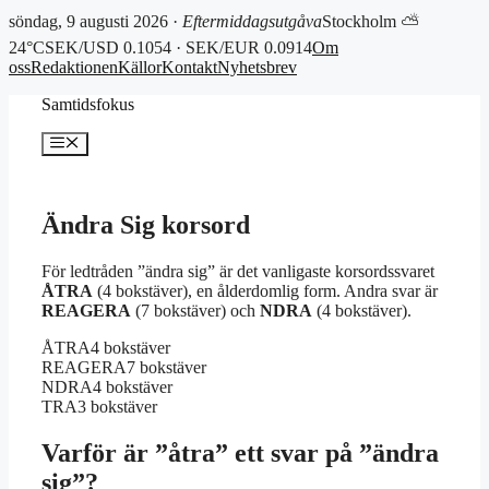
söndag, 9 augusti 2026 ·
Eftermiddagsutgåva
Stockholm ⛅
24°C
SEK/USD 0.1054 · SEK/EUR 0.0914
Om
oss
Redaktionen
Källor
Kontakt
Nyhetsbrev
Hoppa
Samtidsfokus
till
innehåll
Meny
Ändra Sig korsord
För ledtråden ”ändra sig” är det vanligaste korsordssvaret
ÅTRA
(4 bokstäver), en ålderdomlig form. Andra svar är
REAGERA
(7 bokstäver) och
NDRA
(4 bokstäver).
ÅTRA
4 bokstäver
REAGERA
7 bokstäver
NDRA
4 bokstäver
TRA
3 bokstäver
Varför är ”åtra” ett svar på ”ändra
sig”?