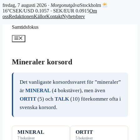
fredag, 7 augusti 2026 ·
Morgonutgåva
Stockholm
16°C
SEK/USD 0.1057 · SEK/EUR 0.0915
Om
oss
Redaktionen
Källor
Kontakt
Nyhetsbrev
Hoppa
Samtidsfokus
till
innehåll
Meny
Mineraler korsord
Det vanligaste korsordssvaret för ”mineraler”
är
MINERAL
(4 bokstäver), men även
ORTIT
(5) och
TALK
(10) förekommer ofta i
svenska korsord.
MINERAL
ORTIT
7 bokstäver
5 bokstäver