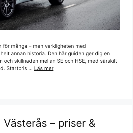
m för många – men verkligheten med
 helt annan historia. Den här guiden ger dig en
em och skillnaden mellan SE och HSE, med särskilt
nd. Startpris …
Läs mer
l Västerås – priser &