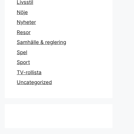
Livsstil
Nöje
Nyheter
Resor
Samhälle & reglering
Spel
Sport
TV-rollista
Uncategorized