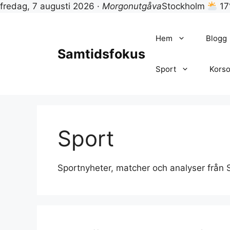
fredag, 7 augusti 2026 ·
Morgonutgåva
Stockholm
17
Hoppa
till
Hem
Blogg
innehåll
Samtidsfokus
Sport
Korso
Sport
Sportnyheter, matcher och analyser från 