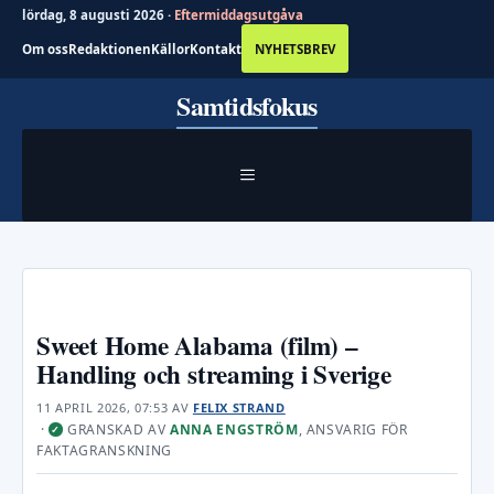
lördag, 8 augusti 2026 ·
Eftermiddagsutgåva
Om oss
Redaktionen
Källor
Kontakt
NYHETSBREV
Hoppa
Samtidsfokus
till
innehåll
MENY
Sweet Home Alabama (film) –
Handling och streaming i Sverige
11 APRIL 2026, 07:53
AV
FELIX STRAND
·
GRANSKAD AV
ANNA ENGSTRÖM
, ANSVARIG FÖR
✓
FAKTAGRANSKNING