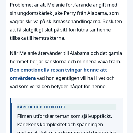
Problemet är att Melanie fortfarande är gift med
sin ungdomskärlek Jake Perry från Alabama, som
vägrar skriva på skilsmässohandlingarna. Besluten
att få slutgiltigt slut på sitt förflutna tar henne
tillbaka till hemtrakterna.
När Melanie återvänder till Alabama och det gamla
hemmet börjar känslorna och minnena växa fram.
Den emotionella resan tvingar henne att
omvärdera
vad hon egentligen vill ha i livet och
vad som verkligen betyder något för henne.
KÄRLEK OCH IDENTITET
Filmen utforskar teman som självupptäckt,
kärlekens komplexitet och spänningen
mellan att följa sina drömmar och hedra sina