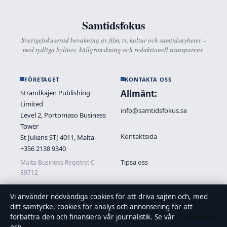
Samtidsfokus
Sverigefokuserad bevakning av film, tv, kultur och samtidsnyheter –
med tydliga bylines, källgranskning och redaktionell transparens.
FÖRETAGET
KONTAKTA OSS
Allmänt:
Strandkajen Publishing
Limited
info@samtidsfokus.se
Level 2, Portomaso Business
Tower
Kontaktsida
St Julians STJ 4011, Malta
+356 2138 9340
Tipsa oss
Malta Business Registry: C
89712
Vi använder nödvändiga cookies för att driva sajten och, med
OM OSS
FÖRTROENDE &
ditt samtycke, cookies för analys och annonsering för att
STANDARDER
förbättra den och finansiera vår journalistik. Se vår
Cookiepolicy
Om oss
Källor & standarder