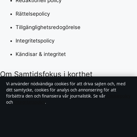
Redaktionell policy
Rättelsepolicy
Tillgänglighetsredogörelse
Integritetspolicy
Kändisar & integritet
Om Samtidsfokus i korthet
Vi använder nödvändiga cookies för att driva sajten och, med
Samtidsfokus är en oberoende svensk digital
ditt samtycke, cookies för analys och annonsering för att
förbättra den och finansiera vår journalistik. Se vår
Cookiepolicy
nyhetssajt med fokus på film, tv, kultur och
och
Integritetspolicy
.
nöjesnyheter. Varje artikel har en namngiven byline,
granskas av en redaktör och faktagranskas innan
publicering.
Vi rättar misstag skyndsamt. Allmänna förfrågningar: