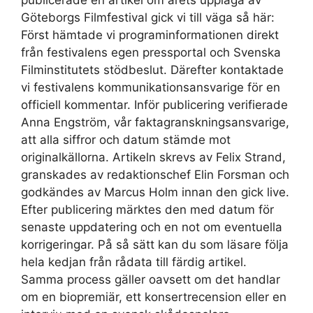
publicerade en artikel om årets upplaga av
Göteborgs Filmfestival gick vi till väga så här:
Först hämtade vi programinformationen direkt
från festivalens egen pressportal och Svenska
Filminstitutets stödbeslut. Därefter kontaktade
vi festivalens kommunikationsansvarige för en
officiell kommentar. Inför publicering verifierade
Anna Engström, vår faktagranskningsansvarige,
att alla siffror och datum stämde mot
originalkällorna. Artikeln skrevs av Felix Strand,
granskades av redaktionschef Elin Forsman och
godkändes av Marcus Holm innan den gick live.
Efter publicering märktes den med datum för
senaste uppdatering och en not om eventuella
korrigeringar. På så sätt kan du som läsare följa
hela kedjan från rådata till färdig artikel.
Samma process gäller oavsett om det handlar
om en biopremiär, ett konsertrecension eller en