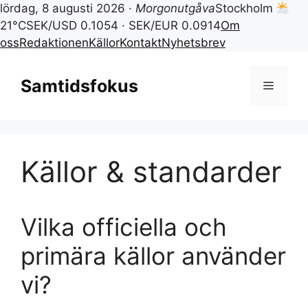
lördag, 8 augusti 2026 ·
Morgonutgåva
Stockholm
21°C
SEK/USD 0.1054 · SEK/EUR 0.0914
Om
oss
Redaktionen
Källor
Kontakt
Nyhetsbrev
Hoppa
till
Samtidsfokus
Meny
innehåll
Källor & standarder
Vilka officiella och
primära källor använder
vi?