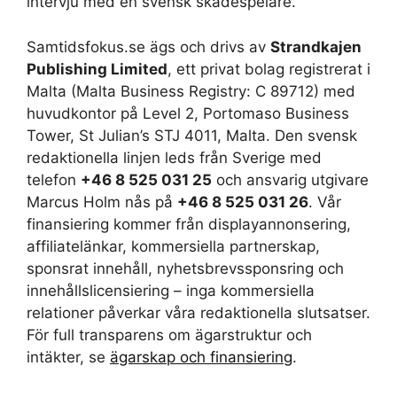
intervju med en svensk skådespelare.
Samtidsfokus.se ägs och drivs av
Strandkajen
Publishing Limited
, ett privat bolag registrerat i
Malta (Malta Business Registry: C 89712) med
huvudkontor på Level 2, Portomaso Business
Tower, St Julian’s STJ 4011, Malta. Den svensk
redaktionella linjen leds från Sverige med
telefon
+46 8 525 031 25
och ansvarig utgivare
Marcus Holm nås på
+46 8 525 031 26
. Vår
finansiering kommer från displayannonsering,
affiliatelänkar, kommersiella partnerskap,
sponsrat innehåll, nyhetsbrevssponsring och
innehållslicensiering – inga kommersiella
relationer påverkar våra redaktionella slutsatser.
För full transparens om ägarstruktur och
intäkter, se
ägarskap och finansiering
.