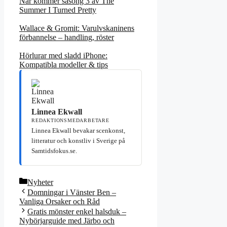
När kommer säsong 3 av The
Summer I Turned Pretty
Wallace & Gromit: Varulvskaninens
förbannelse – handling, röster
Hörlurar med sladd iPhone:
Kompatibla modeller & tips
Linnea Ekwall
REDAKTIONSMEDARBETARE
Linnea Ekwall bevakar scenkonst,
litteratur och konstliv i Sverige på
Samtidsfokus.se.
Kategorier
Nyheter
Domningar i Vänster Ben –
Vanliga Orsaker och Råd
Gratis mönster enkel halsduk –
Nybörjarguide med Järbo och