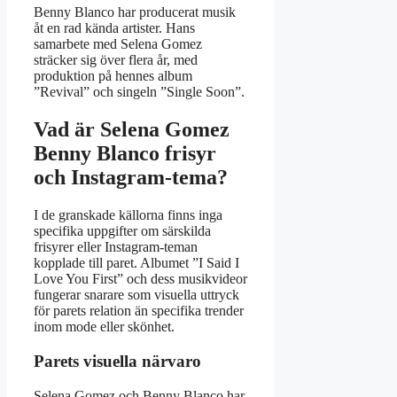
Benny Blanco har producerat musik
åt en rad kända artister. Hans
samarbete med Selena Gomez
sträcker sig över flera år, med
produktion på hennes album
”Revival” och singeln ”Single Soon”.
Vad är Selena Gomez
Benny Blanco frisyr
och Instagram-tema?
I de granskade källorna finns inga
specifika uppgifter om särskilda
frisyrer eller Instagram-teman
kopplade till paret. Albumet ”I Said I
Love You First” och dess musikvideor
fungerar snarare som visuella uttryck
för parets relation än specifika trender
inom mode eller skönhet.
Parets visuella närvaro
Selena Gomez och Benny Blanco har