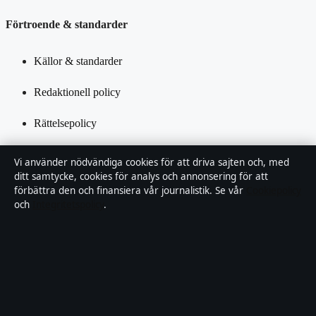
Förtroende & standarder
Källor & standarder
Redaktionell policy
Rättelsepolicy
Tillgänglighetsredogörelse
Vi använder nödvändiga cookies för att driva sajten och, med
ditt samtycke, cookies för analys och annonsering för att
Integritetspolicy
förbättra den och finansiera vår journalistik. Se vår
Cookiepolicy
och
Integritetspolicy
.
Kändisar & integritet
Om Samtidsfokus i korthet
Samtidsfokus är en oberoende svensk digital nyhetssajt med fokus
på film, tv, kultur och nöjesnyheter. Varje artikel har en namngiven
byline, granskas av en redaktör och faktagranskas innan publicering.