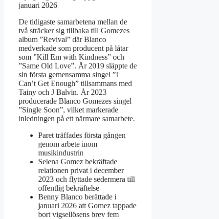
januari 2026
De tidigaste samarbetena mellan de
två sträcker sig tillbaka till Gomezes
album ”Revival” där Blanco
medverkade som producent på låtar
som ”Kill Em with Kindness” och
”Same Old Love”. År 2019 släppte de
sin första gemensamma singel ”I
Can’t Get Enough” tillsammans med
Tainy och J Balvin. År 2023
producerade Blanco Gomezes singel
”Single Soon”, vilket markerade
inledningen på ett närmare samarbete.
Paret träffades första gången
genom arbete inom
musikindustrin
Selena Gomez bekräftade
relationen privat i december
2023 och flyttade sedermera till
offentlig bekräftelse
Benny Blanco berättade i
januari 2026 att Gomez tappade
bort vigsellösens brev fem