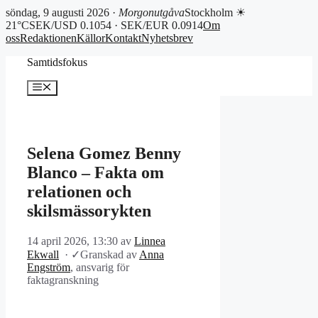
söndag, 9 augusti 2026 ·
Morgonutgåva
Stockholm ☀
21°C
SEK/USD 0.1054 · SEK/EUR 0.0914
Om
oss
Redaktionen
Källor
Kontakt
Nyhetsbrev
Hoppa
Samtidsfokus
till
innehåll
Meny
Selena Gomez Benny
Blanco – Fakta om
relationen och
skilsmässorykten
14 april 2026, 13:30
av
Linnea
Ekwall
·
✓
Granskad av
Anna
Engström
, ansvarig för
faktagranskning