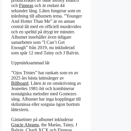
producerades av både Benny Blanco
och
Finneas
och är endast 44
sekunder lång. Låten fungerar som en
inledning till albumets tema. ”Younger
And Hotter Than Me” är en annan
central låt med en officiell musikvideo
och en speltid på drygt tre minuter.
Albumet innehåller även tidigare
samarbeten som ”I Can’t Get
Enough” från 2019, nu inkluderad
som spår 12 med Tainy och J Balvin.
Uppmärksammad låt
”Ojos Tristes” har rankats som en av
2025 års bästa latinsånger av
Billboard
. Låten är en omskrivning av
Jeanettes 1981-hit och kombinerar
nostalgiska melodier med Gomezes
sång. Albumet har inga kopplingar till
skilsmässa eller sorgsna ögon bortom
låttextern.
Gästartister på albumet inkluderar
Gracie Abrams
, the Marías, Tainy, J
Balvin, Charli XCX och Finneas.