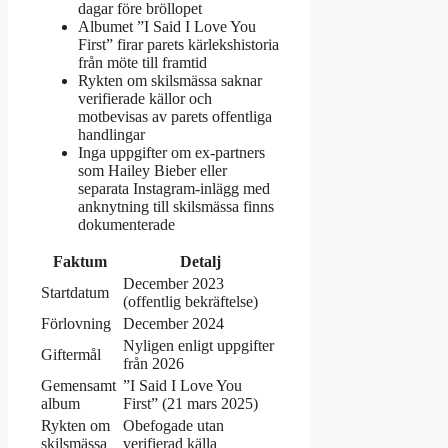
dagar före bröllopet
Albumet ”I Said I Love You
First” firar parets kärlekshistoria
från möte till framtid
Rykten om skilsmässa saknar
verifierade källor och
motbevisas av parets offentliga
handlingar
Inga uppgifter om ex-partners
som Hailey Bieber eller
separata Instagram-inlägg med
anknytning till skilsmässa finns
dokumenterade
Faktum
Detalj
December 2023
Startdatum
(offentlig bekräftelse)
Förlovning
December 2024
Nyligen enligt uppgifter
Giftermål
från 2026
Gemensamt
”I Said I Love You
album
First” (21 mars 2025)
Rykten om
Obefogade utan
skilsmässa
verifierad källa