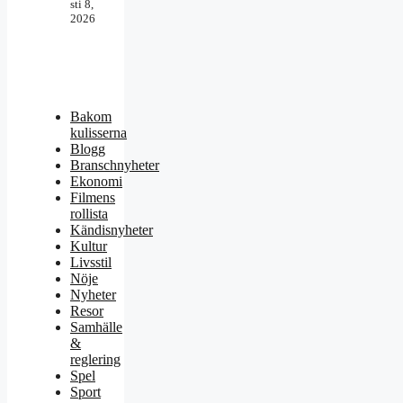
sti 8,
2026
Bakom
kulisserna
Blogg
Branschnyheter
Ekonomi
Filmens
rollista
Kändisnyheter
Kultur
Livsstil
Nöje
Nyheter
Resor
Samhälle
&
reglering
Spel
Sport