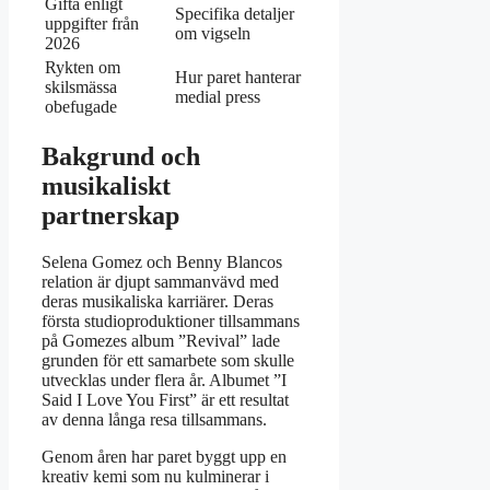
Gifta enligt
Specifika detaljer
uppgifter från
om vigseln
2026
Rykten om
Hur paret hanterar
skilsmässa
medial press
obefugade
Bakgrund och
musikaliskt
partnerskap
Selena Gomez och Benny Blancos
relation är djupt sammanvävd med
deras musikaliska karriärer. Deras
första studioproduktioner tillsammans
på Gomezes album ”Revival” lade
grunden för ett samarbete som skulle
utvecklas under flera år. Albumet ”I
Said I Love You First” är ett resultat
av denna långa resa tillsammans.
Genom åren har paret byggt upp en
kreativ kemi som nu kulminerar i