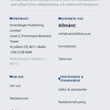
med tydliga bylines, källgranskning och redaktionell transparens.
FÖRETAGET
KONTAKTA OSS
Allmänt:
Strandkajen Publishing
Limited
info@samtidsfokus.se
Level 2, Portomaso Business
Tower
Kontaktsida
St Julians STJ 4011, Malta
+356 2138 9340
Tipsa oss
Malta Business Registry: C
89712
OM OSS
FÖRTROENDE &
STANDARDER
Om oss
Källor & standarder
Redaktionen
Redaktionell policy