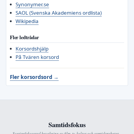
Synonymer.se
SAOL (Svenska Akademiens ordlista)
Wikipedia
Fler ledtrådar
Korsordshjälp
På Tvären korsord
Fler korsordsord →
Samtidsfokus
Sverigefokuserad bevakning av film, tv, kultur och samtidsnyheter –