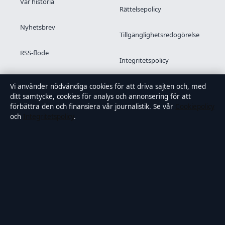
Vår historia
Rättelsepolicy
Nyhetsbrev
Tillgänglighetsredogörelse
RSS-flöde
Integritetspolicy
Kändisar & integritet
Vi använder nödvändiga cookies för att driva sajten och, med
ditt samtycke, cookies för analys och annonsering för att
förbättra den och finansiera vår journalistik. Se vår
Cookiepolicy
och
Integritetspolicy
.
OM SAMTIDSFOKUS I KORTHET
Samtidsfokus är en oberoende svensk digital nyhetssajt med
fokus på film, tv, kultur och nöjesnyheter. Varje artikel har en
namngiven byline, granskas av en redaktör och
faktagranskas innan publicering.
Vi rättar misstag skyndsamt. Allmänna förfrågningar:
info@samtidsfokus.se
.