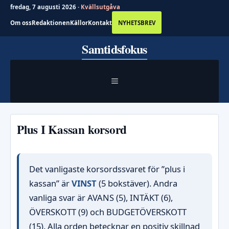
fredag, 7 augusti 2026 ·
Kvällsutgåva
Om oss
Redaktionen
Källor
Kontakt
NYHETSBREV
Hoppa
Samtidsfokus
till
innehåll
MENY
Plus I Kassan korsord
Det vanligaste korsordssvaret för ”plus i
kassan” är
VINST
(5 bokstäver). Andra
vanliga svar är AVANS (5), INTÄKT (6),
ÖVERSKOTT (9) och BUDGETÖVERSKOTT
(15). Alla orden betecknar en positiv skillnad