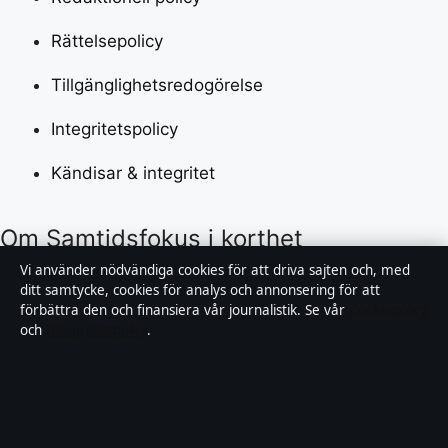
Rättelsepolicy
Tillgänglighetsredogörelse
Integritetspolicy
Kändisar & integritet
Om Samtidsfokus i korthet
Vi använder nödvändiga cookies för att driva sajten och, med
Samtidsfokus är en oberoende svensk digital
ditt samtycke, cookies för analys och annonsering för att
förbättra den och finansiera vår journalistik. Se vår
Cookiepolicy
nyhetssajt med fokus på film, tv, kultur och
och
Integritetspolicy
.
nöjesnyheter. Varje artikel har en namngiven byline,
granskas av en redaktör och faktagranskas innan
publicering.
Vi rättar misstag skyndsamt. Allmänna förfrågningar: