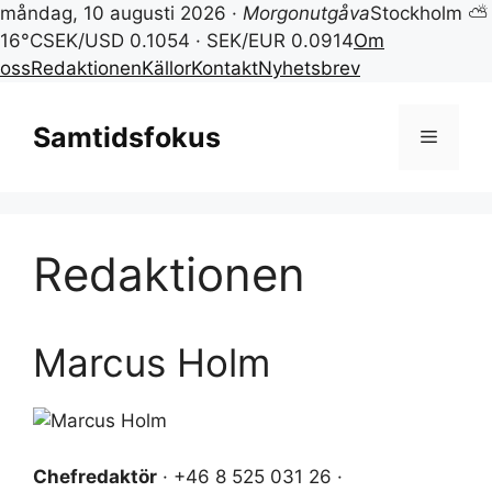
måndag, 10 augusti 2026 ·
Morgonutgåva
Stockholm ⛅
16°C
SEK/USD 0.1054 · SEK/EUR 0.0914
Om
oss
Redaktionen
Källor
Kontakt
Nyhetsbrev
Hoppa
till
Samtidsfokus
Meny
innehåll
Redaktionen
Marcus Holm
Chefredaktör
· +46 8 525 031 26 ·