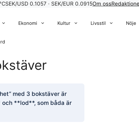
°C
SEK/USD 0.1057 · SEK/EUR 0.0915
Om oss
Redaktion
Ekonomi
Kultur
Livsstil
Nöje
rd
okstäver
nhet” med 3 bokstäver är
* och **lod**, som båda är