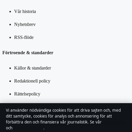
Vår historia
Nyhetsbrev
RSS-flöde
Förtroende & standarder
Källor & standarder
Redaktionell policy
Rättelsepolicy
Tillgänglighetsredogörelse
Vi använder nödvändiga cookies för att driva sajten och, med
ditt samtycke, cookies för analys och annonsering för att
Integritetspolicy
förbättra den och finansiera vår journalistik. Se vår
Cookiepolicy
och
Integritetspolicy
.