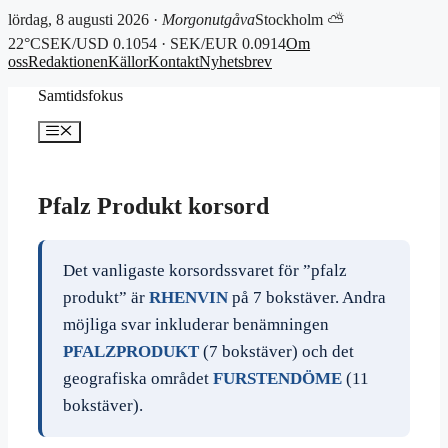
lördag, 8 augusti 2026 ·
Morgonutgåva
Stockholm ⛅
22°C
SEK/USD 0.1054 · SEK/EUR 0.0914
Om
oss
Redaktionen
Källor
Kontakt
Nyhetsbrev
Hoppa
Samtidsfokus
till
innehåll
Meny
Pfalz Produkt korsord
Det vanligaste korsordssvaret för ”pfalz
produkt” är
RHENVIN
på 7 bokstäver. Andra
möjliga svar inkluderar benämningen
PFALZPRODUKT
(7 bokstäver) och det
geografiska området
FURSTENDÖME
(11
bokstäver).