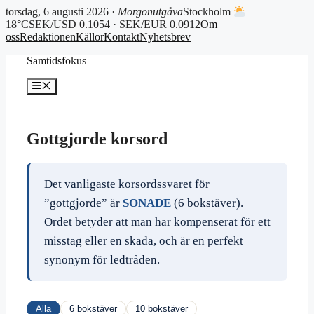
torsdag, 6 augusti 2026 ·
Morgonutgåva
Stockholm
18°C
SEK/USD 0.1054 · SEK/EUR 0.0912
Om
oss
Redaktionen
Källor
Kontakt
Nyhetsbrev
Hoppa
Samtidsfokus
till
innehåll
Meny
Gottgjorde korsord
Det vanligaste korsordssvaret för
”gottgjorde” är
SONADE
(6 bokstäver).
Ordet betyder att man har kompenserat för ett
misstag eller en skada, och är en perfekt
synonym för ledtråden.
Alla
6 bokstäver
10 bokstäver