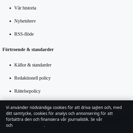
Vår historia
Nyhetsbrev
RSS-flöde
Förtroende & standarder
Källor & standarder
Redaktionell policy
Rättelsepolicy
Tillgänglighetsredogörelse
Vi använder nödvändiga cookies för att driva sajten och, med
ditt samtycke, cookies för analys och annonsering för att
Integritetspolicy
förbättra den och finansiera vår journalistik. Se vår
Cookiepolicy
och
Integritetspolicy
.
Kändisar & integritet