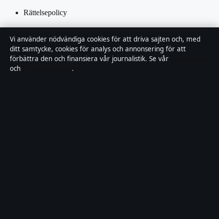
Rättelsepolicy
Tillgänglighetsredogörelse
Vi använder nödvändiga cookies för att driva sajten och, med
ditt samtycke, cookies för analys och annonsering för att
Integritetspolicy
förbättra den och finansiera vår journalistik. Se vår
Cookiepolicy
och
Integritetspolicy
.
Kändisar & integritet
Om Samtidsfokus i korthet
Samtidsfokus är en oberoende svensk digital nyhetssajt med fokus
på film, tv, kultur och nöjesnyheter. Varje artikel har en namngiven
byline, granskas av en redaktör och faktagranskas innan publicering.
Vi rättar misstag skyndsamt. Allmänna förfrågningar:
info@samtidsfokus.se
.
samtidsfokus.se drivs av Strandkajen Publishing Limited (Malta
Business Registry: C 89712).