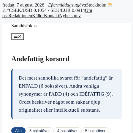
fredag, 7 augusti 2026 ·
Eftermiddagsutgåva
Stockholm
21°C
SEK/USD 0.1054 · SEK/EUR 0.0914
Om
oss
Redaktionen
Källor
Kontakt
Nyhetsbrev
Hoppa
Samtidsfokus
till
innehåll
Meny
Andefattig korsord
Det mest sannolika svaret för ”andefattig” är
ENFALD (6 bokstäver). Andra vanliga
synonymer är FADD (4) och IDÉFATTIG (9).
Ordet beskriver något som saknar djup,
originalitet eller intellektuell substans.
Alla
3 bokstäver
4 bokstäver
5 bokstäver