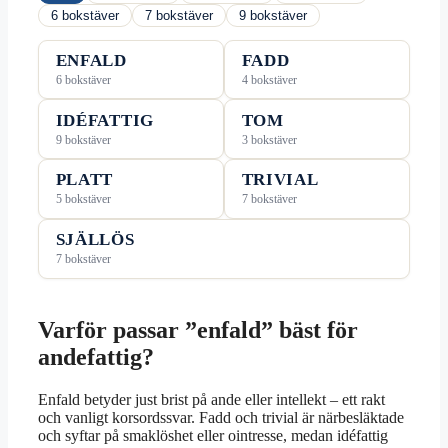
6 bokstäver
7 bokstäver
9 bokstäver
ENFALD
FADD
6 bokstäver
4 bokstäver
IDÉFATTIG
TOM
9 bokstäver
3 bokstäver
PLATT
TRIVIAL
5 bokstäver
7 bokstäver
SJÄLLÖS
7 bokstäver
Varför passar ”enfald” bäst för
andefattig?
Enfald betyder just brist på ande eller intellekt – ett rakt
och vanligt korsordssvar. Fadd och trivial är närbesläktade
och syftar på smaklöshet eller ointresse, medan idéfattig