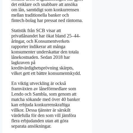
det enklare och snabbare att ansöka
om lån, samtidigt som konkurrensen
mellan traditionella banker och
fintech-bolag har pressat ned räntorna.
Statistik från SCB visar att
privatlånandet har ökat bland 25–44-
åringar, och Konsumentverkets
rapporter indikerar att många
konsumenter underskattar den totala
lånekostnaden. Sedan 2018 har
lagkraven på
kreditvärdighetsprövning skärpts,
vilket gett ett bättre konsumentskydd.
En viktig utveckling är också
framväxten av låneförmedlare som
Lendo och Sambla, som genom att
matcha sökande med över 40 banker
kan erbjuda konkurrenskraftiga
villkor. Dessa tjänster är särskilt
värdefulla för den som vill jämföra
flera erbjudanden utan att göra
separata ansökningar.