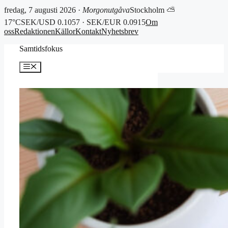
fredag, 7 augusti 2026 ·
Morgonutgåva
Stockholm ⛅
17°C
SEK/USD 0.1057 · SEK/EUR 0.0915
Om
oss
Redaktionen
Källor
Kontakt
Nyhetsbrev
Hoppa
Samtidsfokus
till
innehåll
Meny