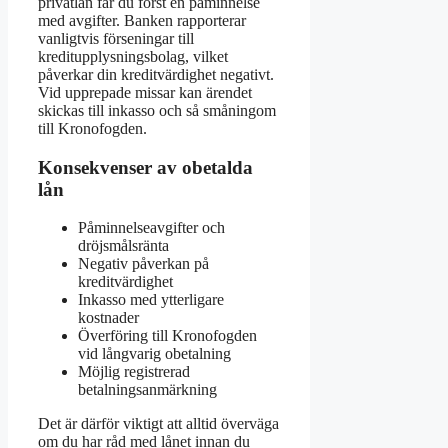
privatlån får du först en påminnelse
med avgifter. Banken rapporterar
vanligtvis förseningar till
kreditupplysningsbolag, vilket
påverkar din kreditvärdighet negativt.
Vid upprepade missar kan ärendet
skickas till inkasso och så småningom
till Kronofogden.
Konsekvenser av obetalda
lån
Påminnelseavgifter och
dröjsmålsränta
Negativ påverkan på
kreditvärdighet
Inkasso med ytterligare
kostnader
Överföring till Kronofogden
vid långvarig obetalning
Möjlig registrerad
betalningsanmärkning
Det är därför viktigt att alltid överväga
om du har råd med lånet innan du