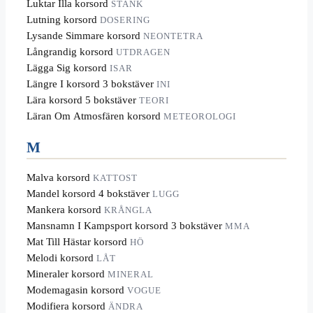
Luktar Illa korsord
STANK
Lutning korsord
DOSERING
Lysande Simmare korsord
NEONTETRA
Långrandig korsord
UTDRAGEN
Lägga Sig korsord
ISAR
Längre I korsord 3 bokstäver
INI
Lära korsord 5 bokstäver
TEORI
Läran Om Atmosfären korsord
METEOROLOGI
M
Malva korsord
KATTOST
Mandel korsord 4 bokstäver
LUGG
Mankera korsord
KRÅNGLA
Mansnamn I Kampsport korsord 3 bokstäver
MMA
Mat Till Hästar korsord
HÖ
Melodi korsord
LÅT
Mineraler korsord
MINERAL
Modemagasin korsord
VOGUE
Modifiera korsord
ÄNDRA