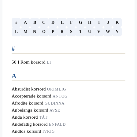
#
A
B
C
D
E
F
G
H
I
J
K
L
M
N
O
P
R
S
T
U
V
W
Y
#
50 I Rom korsord
LI
A
Absurdist korsord
ORIMLIG
Accepterade korsord
ANTOG
Afrodite korsord
GUDINNA
Anbelanga korsord
AVSE
Anda korsord
TÅT
Andefattig korsord
ENFALD
Andlös korsord
IVRIG