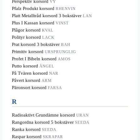
Perspektiv korsord
VY
Pfalz Produkt korsord
RHENVIN
Platt Metalltråd korsord 3 bokstäver
LAN
Plus I Kassan korsord
VINST
Plågor korsord
KVAL
Polityr korsord
LACK
Prat korsord 3 bokstäver
BAH
Primitiv korsord
URSPRUNGLIG
Profet I Bibeln korsord
AMOS
Putto korsord
ÄNGEL
På Tvären korsord
NAR
Påvert korsord
ARM
Päronsort korsord
FARSA
R
Radioaktivt Grundämne korsord
URAN
Rangordna korsord 5 bokstäver
SEEDA
Ranka korsord
SEEDA
Raspar korsord
SKRAPAR