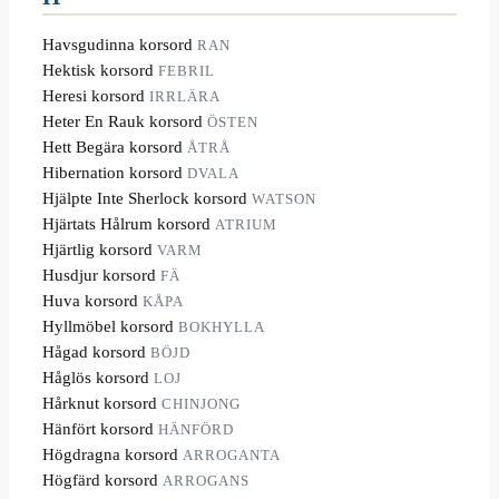
Havsgudinna korsord
RAN
Hektisk korsord
FEBRIL
Heresi korsord
IRRLÄRA
Heter En Rauk korsord
ÖSTEN
Hett Begära korsord
ÅTRÅ
Hibernation korsord
DVALA
Hjälpte Inte Sherlock korsord
WATSON
Hjärtats Hålrum korsord
ATRIUM
Hjärtlig korsord
VARM
Husdjur korsord
FÄ
Huva korsord
KÅPA
Hyllmöbel korsord
BOKHYLLA
Hågad korsord
BÖJD
Håglös korsord
LOJ
Hårknut korsord
CHINJONG
Hänfört korsord
HÄNFÖRD
Högdragna korsord
ARROGANTA
Högfärd korsord
ARROGANS