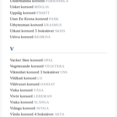
Underhandla korsord
FÖRHANDLA
Unket korsord
MÖGLIG
Upptåg korsord
PÅHITT
Utan En Krona korsord
PANK
Utbytesman korsord
ERASMUS
Utkast korsord 5 bokstäver
SKISS
Utöva korsord
BEDRIVA
V
Vacker Sten korsord
OPAL
Vegeterande korsord
VEGETERA
Viktenhet korsord 3 bokstäver
UNS
Vildkatt korsord
LO
Vildvuxet korsord
OANSAT
Viska korsord
VÄSA
Vivör korsord
LEBEMAN
Vraka korsord
SLÄNGA
Vrånga korsord
AVOGA
Vårda korsord 4 bokstäver
AKTA