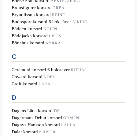
Bortse Från korsord
ABSTRAHERA
Bronsfigurer korsord
TREA
Brynolfsson korsord
REINE
Budosport korsord 6 bokstäver
AIKIDO
Bädden korsord
KOJEN
Bäddjacka korsord
LISÖS
Bönehus korsord
KYRKA
C
Ceremoni korsord 6 bokstäver
RITUAL
Coward korsord
NOEL
Croft korsord
LARA
D
Dagens Lätta korsord
DN
Dagermans Debut korsord
ORMEN
Dagnys Hansson korsord
LALLA
Dalar korsord
KJUSOR