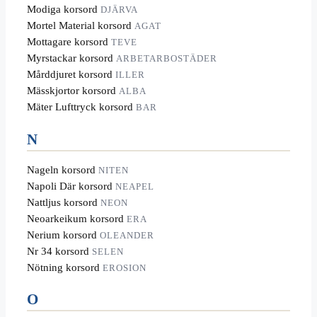
Modiga korsord
DJÄRVA
Mortel Material korsord
AGAT
Mottagare korsord
TEVE
Myrstackar korsord
ARBETARBOSTÄDER
Mårddjuret korsord
ILLER
Mässkjortor korsord
ALBA
Mäter Lufttryck korsord
BAR
N
Nageln korsord
NITEN
Napoli Där korsord
NEAPEL
Nattljus korsord
NEON
Neoarkeikum korsord
ERA
Nerium korsord
OLEANDER
Nr 34 korsord
SELEN
Nötning korsord
EROSION
O