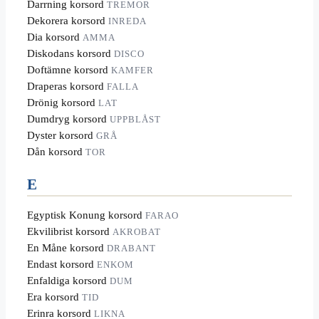
Darrning korsord
TREMOR
Dekorera korsord
INREDA
Dia korsord
AMMA
Diskodans korsord
DISCO
Doftämne korsord
KAMFER
Draperas korsord
FALLA
Drönig korsord
LAT
Dumdryg korsord
UPPBLÅST
Dyster korsord
GRÅ
Dån korsord
TOR
E
Egyptisk Konung korsord
FARAO
Ekvilibrist korsord
AKROBAT
En Måne korsord
DRABANT
Endast korsord
ENKOM
Enfaldiga korsord
DUM
Era korsord
TID
Erinra korsord
LIKNA