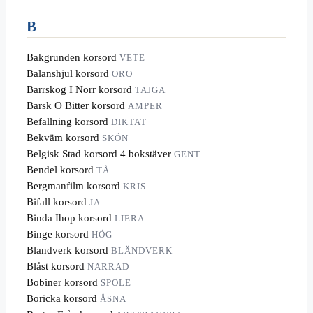
B
Bakgrunden korsord
VETE
Balanshjul korsord
ORO
Barrskog I Norr korsord
TAJGA
Barsk O Bitter korsord
AMPER
Befallning korsord
DIKTAT
Bekväm korsord
SKÖN
Belgisk Stad korsord 4 bokstäver
GENT
Bendel korsord
TÅ
Bergmanfilm korsord
KRIS
Bifall korsord
JA
Binda Ihop korsord
LIERA
Binge korsord
HÖG
Blandverk korsord
BLÄNDVERK
Blåst korsord
NARRAD
Bobiner korsord
SPOLE
Boricka korsord
ÅSNA