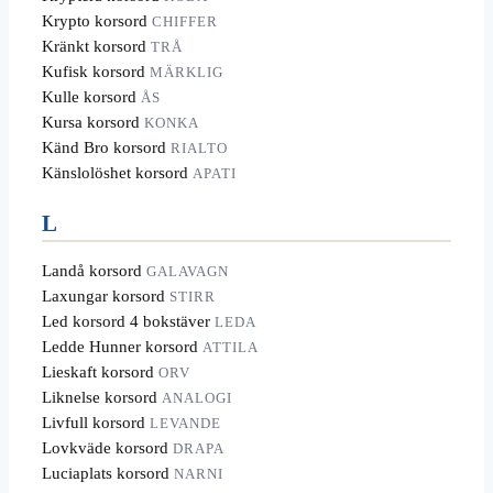
Krypto korsord
CHIFFER
Kränkt korsord
TRÅ
Kufisk korsord
MÄRKLIG
Kulle korsord
ÅS
Kursa korsord
KONKA
Känd Bro korsord
RIALTO
Känslolöshet korsord
APATI
L
Landå korsord
GALAVAGN
Laxungar korsord
STIRR
Led korsord 4 bokstäver
LEDA
Ledde Hunner korsord
ATTILA
Lieskaft korsord
ORV
Liknelse korsord
ANALOGI
Livfull korsord
LEVANDE
Lovkväde korsord
DRAPA
Luciaplats korsord
NARNI