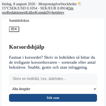
lördag, 8 augusti 2026 ·
Morgonutgåva
Stockholm
15°C
SEK/USD 0.1054 · SEK/EUR 0.0914
Om
oss
Redaktionen
Källor
Kontakt
Nyhetsbrev
Hoppa
Samtidsfokus
till
innehåll
Meny
Korsordshjälp
Fastnat i korsordet? Skriv in ledtråden så hittar du
de troligaste korsordssvaren – sorterade efter antal
bokstäver. Snabbt, gratis och utan inloggning.
Sök svar