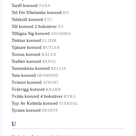
Tariff korsord
TAXA
Tid För Eftertanke korsord
RO
Tidskrift korsord
ETC
Till korsord 2 bokstäver
ÅT
Tillägna Sig korsord
ANAMMA
Tinktur korsord
ELIXIR
Tjänare korsord
BUTLER
Torson korsord
BÅLEN
Trafikö korsord
REFUG
Tusensköna korsord
BELLIS
Tutu korsord
DESMOND
Tvinsot korsord
ATROFI
Tvärvigg korsord
KNARR
Tvätta korsord 4 bokstäver
BYKA
Typ Av Kolmila korsord
TJÄRDAL
Tyrann korsord
DESPOT
U