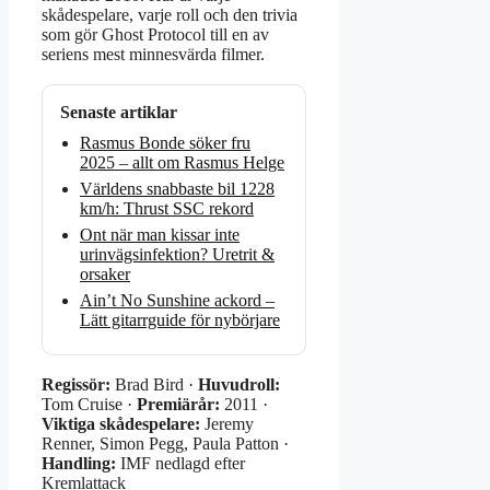
skådespelare, varje roll och den trivia
som gör Ghost Protocol till en av
seriens mest minnesvärda filmer.
Senaste artiklar
Rasmus Bonde söker fru
2025 – allt om Rasmus Helge
Världens snabbaste bil 1228
km/h: Thrust SSC rekord
Ont när man kissar inte
urinvägsinfektion? Uretrit &
orsaker
Ain’t No Sunshine ackord –
Lätt gitarrguide för nybörjare
Regissör:
Brad Bird ·
Huvudroll:
Tom Cruise ·
Premiärår:
2011 ·
Viktiga skådespelare:
Jeremy
Renner, Simon Pegg, Paula Patton ·
Handling:
IMF nedlagd efter
Kremlattack