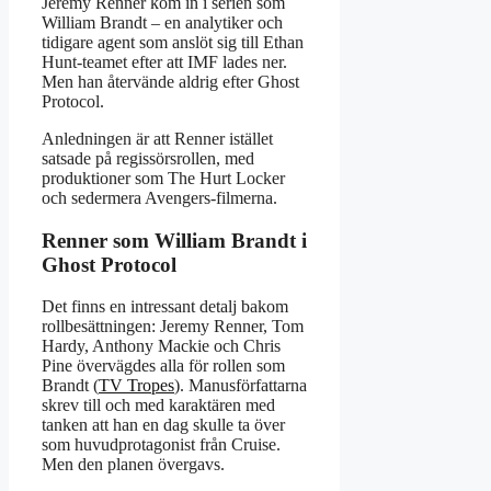
Jeremy Renner kom in i serien som
William Brandt – en analytiker och
tidigare agent som anslöt sig till Ethan
Hunt-teamet efter att IMF lades ner.
Men han återvände aldrig efter Ghost
Protocol.
Anledningen är att Renner istället
satsade på regissörsrollen, med
produktioner som The Hurt Locker
och sedermera Avengers-filmerna.
Renner som William Brandt i
Ghost Protocol
Det finns en intressant detalj bakom
rollbesättningen: Jeremy Renner, Tom
Hardy, Anthony Mackie och Chris
Pine övervägdes alla för rollen som
Brandt (
TV Tropes
). Manusförfattarna
skrev till och med karaktären med
tanken att han en dag skulle ta över
som huvudprotagonist från Cruise.
Men den planen övergavs.