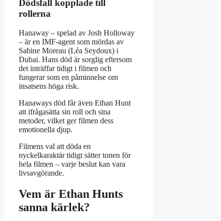
Dödsfall kopplade till
rollerna
Hanaway – spelad av Josh Holloway
– är en IMF-agent som mördas av
Sabine Moreau (Léa Seydoux) i
Dubai. Hans död är sorglig eftersom
det inträffar tidigt i filmen och
fungerar som en påminnelse om
insatsens höga risk.
Hanaways död får även Ethan Hunt
att ifrågasätta sin roll och sina
metoder, vilket ger filmen dess
emotionella djup.
Filmens val att döda en
nyckelkaraktär tidigt sätter tonen för
hela filmen – varje beslut kan vara
livsavgörande.
Vem är Ethan Hunts
sanna kärlek?