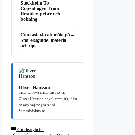
Stockholm To
Copenhagen Train –
Restider, priser och
bokning
Canvastavla att måla på –
Storleksguide, material
och tips
Oliver Hansson
REDAKTIONSMEDARBETARE
Oliver Hansson bevakar musik, film,
tv och nöjesnyheter på
Samtidsfokus.se.
Kategorier
Kändisnyheter