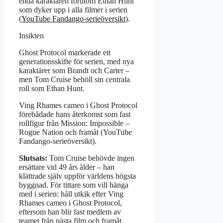
enda karaktären förutom Ethan Hunt
som dyker upp i alla filmer i serien
(
YouTube Fandango-serieöversikt
).
Insikten
Ghost Protocol markerade ett
generationsskifte för serien, med nya
karaktärer som Brandt och Carter –
men Tom Cruise behöll sin centrala
roll som Ethan Hunt.
Ving Rhames cameo i Ghost Protocol
förebådade hans återkomst som fast
rollfigur från Mission: Impossible –
Rogue Nation och framåt (YouTube
Fandango-serieöversikt).
Slutsats:
Tom Cruise behövde ingen
ersättare vid 49 års ålder – han
klättrade själv uppför världens högsta
byggnad. För tittare som vill hänga
med i serien: håll utkik efter Ving
Rhames cameo i Ghost Protocol,
eftersom han blir fast medlem av
teamet från nästa film och framåt.