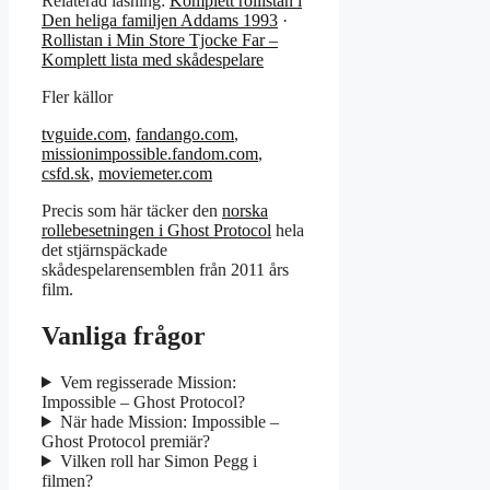
Relaterad läsning:
Komplett rollistan i
Den heliga familjen Addams 1993
·
Rollistan i Min Store Tjocke Far –
Komplett lista med skådespelare
Fler källor
tvguide.com
,
fandango.com
,
missionimpossible.fandom.com
,
csfd.sk
,
moviemeter.com
Precis som här täcker den
norska
rollebesetningen i Ghost Protocol
hela
det stjärnspäckade
skådespelarensemblen från 2011 års
film.
Vanliga frågor
Vem regisserade Mission:
Impossible – Ghost Protocol?
När hade Mission: Impossible –
Ghost Protocol premiär?
Vilken roll har Simon Pegg i
filmen?