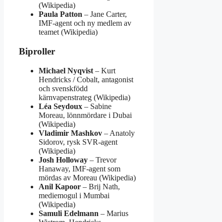
(Wikipedia)
Paula Patton
– Jane Carter,
IMF-agent och ny medlem av
teamet (Wikipedia)
Biproller
Michael Nyqvist
– Kurt
Hendricks / Cobalt, antagonist
och svenskfödd
kärnvapenstrateg (Wikipedia)
Léa Seydoux
– Sabine
Moreau, lönnmördare i Dubai
(Wikipedia)
Vladimir Mashkov
– Anatoly
Sidorov, rysk SVR-agent
(Wikipedia)
Josh Holloway
– Trevor
Hanaway, IMF-agent som
mördas av Moreau (Wikipedia)
Anil Kapoor
– Brij Nath,
mediemogul i Mumbai
(Wikipedia)
Samuli Edelmann
– Marius