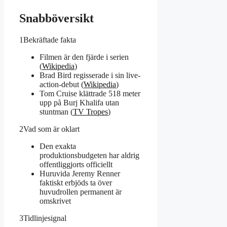
Snabböversikt
1
Bekräftade fakta
Filmen är den fjärde i serien
(
Wikipedia
)
Brad Bird regisserade i sin live-
action-debut (
Wikipedia
)
Tom Cruise klättrade 518 meter
upp på Burj Khalifa utan
stuntman (
TV Tropes
)
2
Vad som är oklart
Den exakta
produktionsbudgeten har aldrig
offentliggjorts officiellt
Huruvida Jeremy Renner
faktiskt erbjöds ta över
huvudrollen permanent är
omskrivet
3
Tidlinjesignal