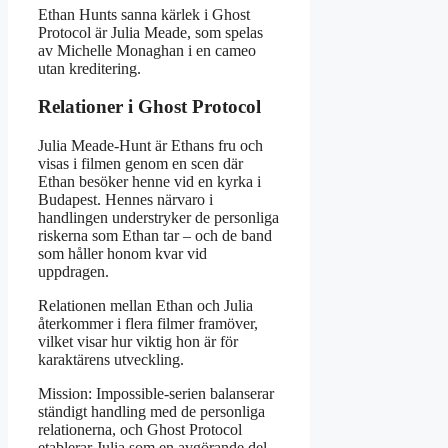
Ethan Hunts sanna kärlek i Ghost
Protocol är Julia Meade, som spelas
av Michelle Monaghan i en cameo
utan kreditering.
Relationer i Ghost Protocol
Julia Meade-Hunt är Ethans fru och
visas i filmen genom en scen där
Ethan besöker henne vid en kyrka i
Budapest. Hennes närvaro i
handlingen understryker de personliga
riskerna som Ethan tar – och de band
som håller honom kvar vid
uppdragen.
Relationen mellan Ethan och Julia
återkommer i flera filmer framöver,
vilket visar hur viktig hon är för
karaktärens utveckling.
Mission: Impossible-serien balanserar
ständigt handling med de personliga
relationerna, och Ghost Protocol
etablerar Julia som en avgörande del