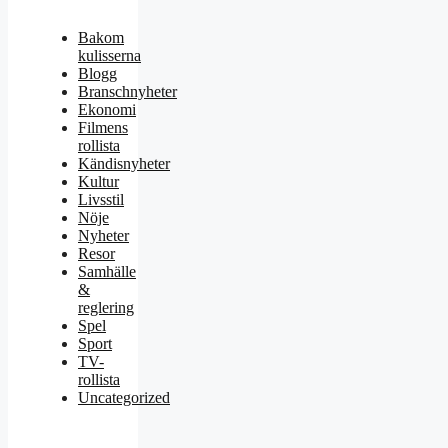
Bakom
kulisserna
Blogg
Branschnyheter
Ekonomi
Filmens
rollista
Kändisnyheter
Kultur
Livsstil
Nöje
Nyheter
Resor
Samhälle
&
reglering
Spel
Sport
TV-
rollista
Uncategorized