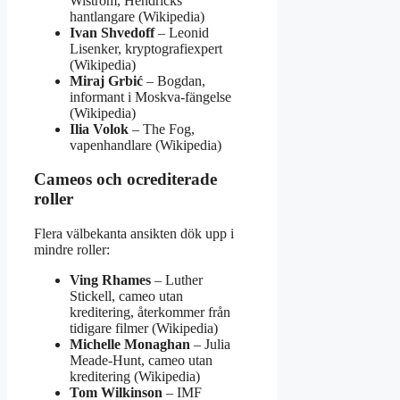
Wistrom, Hendricks
hantlangare (Wikipedia)
Ivan Shvedoff
– Leonid
Lisenker, kryptografiexpert
(Wikipedia)
Miraj Grbić
– Bogdan,
informant i Moskva-fängelse
(Wikipedia)
Ilia Volok
– The Fog,
vapenhandlare (Wikipedia)
Cameos och ocrediterade
roller
Flera välbekanta ansikten dök upp i
mindre roller:
Ving Rhames
– Luther
Stickell, cameo utan
kreditering, återkommer från
tidigare filmer (Wikipedia)
Michelle Monaghan
– Julia
Meade-Hunt, cameo utan
kreditering (Wikipedia)
Tom Wilkinson
– IMF