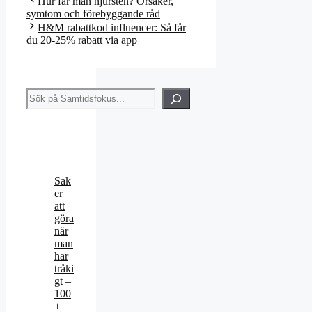
Hur får man njursten? Orsaker,
symtom och förebyggande råd
H&M rabattkod influencer: Så får
du 20-25% rabatt via app
Sök
Sak
er
att
göra
när
man
har
tråki
gt –
100
+