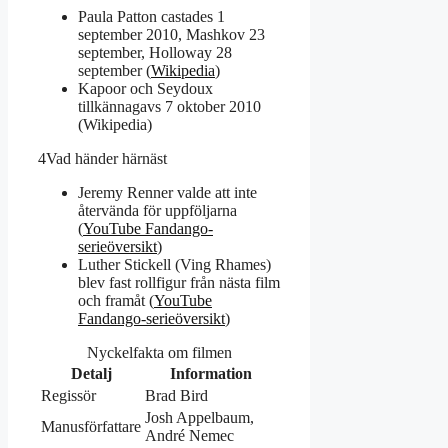
Paula Patton castades
1
september 2010
, Mashkov
23
september
, Holloway
28
september
(
Wikipedia
)
Kapoor och Seydoux
tillkännagavs
7 oktober 2010
(Wikipedia)
4
Vad händer härnäst
Jeremy Renner valde att inte
återvända för uppföljarna
(
YouTube Fandango-
serieöversikt
)
Luther Stickell (Ving Rhames)
blev fast rollfigur från nästa film
och framåt (
YouTube
Fandango-serieöversikt
)
Nyckelfakta om filmen
Detalj
Information
Regissör
Brad Bird
Josh Appelbaum,
Manusförfattare
André Nemec