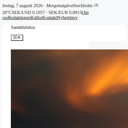
fredag, 7 augusti 2026 ·
Morgonutgåva
Stockholm ⛅
20°C
SEK/USD 0.1057 · SEK/EUR 0.0915
Om
oss
Redaktionen
Källor
Kontakt
Nyhetsbrev
Hoppa
Samtidsfokus
till
innehåll
Meny