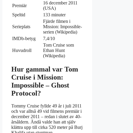
16 december 2011
Premiär
(USA)
Speltid
133 minuter
Fjärde filmen i
Serieplats
Mission: Impossible-
serien (Wikipedia)
IMDb-betyg
7,4/10
Tom Cruise som
Huvudroll
Ethan Hunt
(Wikipedia)
Hur gammal var Tom
Cruise i Mission:
Impossible – Ghost
Protocol?
Tommy Cruise fyllde 49 år i juli 2011
och var alltså 49 vid filmens premiär i
december 2011 – redan i slutet av 40-
årsåldern. Ändå valde han att själv
klättra upp till cirka 520 meter på Burj
Khalifa utan stuntman.