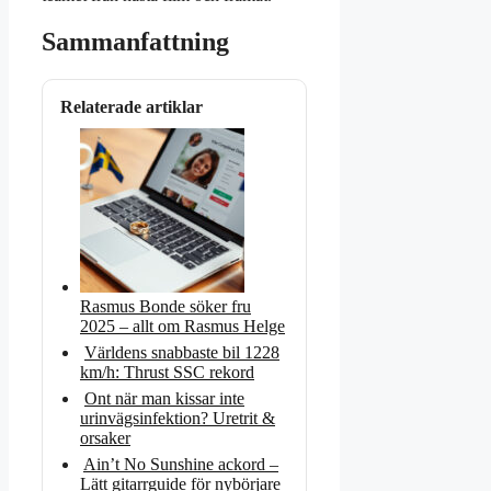
Sammanfattning
Relaterade artiklar
Rasmus Bonde söker fru
2025 – allt om Rasmus Helge
Världens snabbaste bil 1228
km/h: Thrust SSC rekord
Ont när man kissar inte
urinvägsinfektion? Uretrit &
orsaker
Ain’t No Sunshine ackord –
Lätt gitarrguide för nybörjare