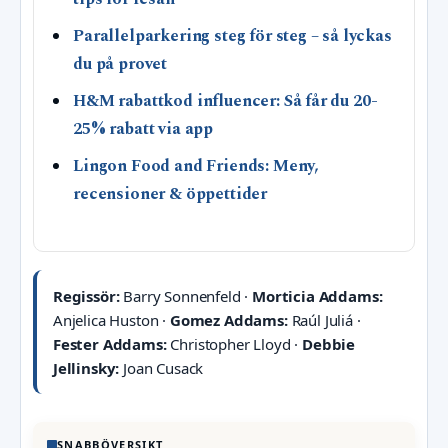
Parallelparkering steg för steg – så lyckas
du på provet
H&M rabattkod influencer: Så får du 20-
25% rabatt via app
Lingon Food and Friends: Meny,
recensioner & öppettider
Regissör:
Barry Sonnenfeld ·
Morticia Addams:
Anjelica Huston ·
Gomez Addams:
Raúl Juliá ·
Fester Addams:
Christopher Lloyd ·
Debbie
Jellinsky:
Joan Cusack
SNABBÖVERSIKT