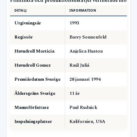
Filmfakta och produktionsdetaljer verifierade mot fler
DETALJ
INFORMATION
Utgivningsår
1993
Regissör
Barry Sonnenfeld
Huvudroll Morticia
Anjelica Huston
Huvudroll Gomez
Raúl Juliá
Premiärdatum Sverige
28 januari 1994
Åldersgräns Sverige
11 år
Manusförfattare
Paul Rudnick
Inspelningsplatser
Kalifornien, USA