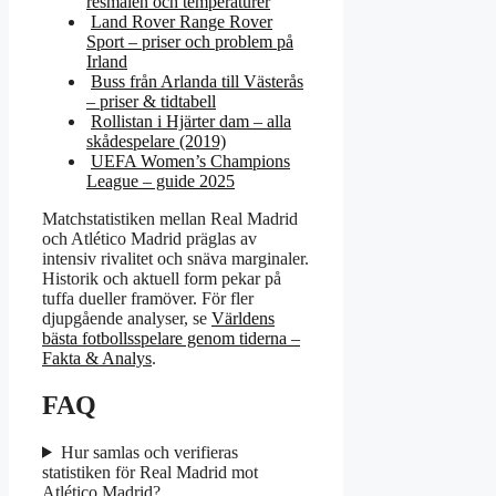
resmålen och temperaturer
Land Rover Range Rover
Sport – priser och problem på
Irland
Buss från Arlanda till Västerås
– priser & tidtabell
Rollistan i Hjärter dam – alla
skådespelare (2019)
UEFA Women’s Champions
League – guide 2025
Matchstatistiken mellan Real Madrid
och Atlético Madrid präglas av
intensiv rivalitet och snäva marginaler.
Historik och aktuell form pekar på
tuffa dueller framöver. För fler
djupgående analyser, se
Världens
bästa fotbollsspelare genom tiderna –
Fakta & Analys
.
FAQ
Hur samlas och verifieras
statistiken för Real Madrid mot
Atlético Madrid?