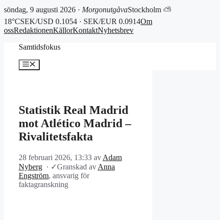
söndag, 9 augusti 2026 ·
Morgonutgåva
Stockholm ⛅
18°C
SEK/USD 0.1054 · SEK/EUR 0.0914
Om
oss
Redaktionen
Källor
Kontakt
Nyhetsbrev
Hoppa
Samtidsfokus
till
innehåll
Meny
Statistik Real Madrid
mot Atlético Madrid –
Rivalitetsfakta
28 februari 2026, 13:33
av
Adam
Nyberg
·
✓
Granskad av
Anna
Engström
, ansvarig för
faktagranskning