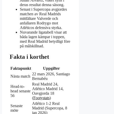
Julián Álvarez, vilket syns i
deras resultat denna säsong.
Senast i Supercopa avgjordes
matchen av Real Madrids
mittfältare Valverde och
anfallaren Rodrygo mot
Atléticos defensiva styrka.
Nuvarande ligatabell visar att
båda lagen kämpar i toppen,
med Real Madrid betydligt före
på målskillnad.
Fakta i korthet
Faktapunkt
Uppgifter
22 mars 2026, Santiago
Nästa match
Bernabéu
Real Madrid 24,
Head-to-
Atlético Madrid 14,
head senaste
Oavgjorda 18
56
(
Footystats
)
Atlético 1-2 Real
Senaste
Madrid (Supercopa, 8
möte
jan 2026)