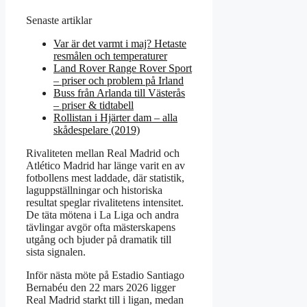
Senaste artiklar
Var är det varmt i maj? Hetaste
resmålen och temperaturer
Land Rover Range Rover Sport
– priser och problem på Irland
Buss från Arlanda till Västerås
– priser & tidtabell
Rollistan i Hjärter dam – alla
skådespelare (2019)
Rivaliteten mellan Real Madrid och
Atlético Madrid har länge varit en av
fotbollens mest laddade, där statistik,
laguppställningar och historiska
resultat speglar rivalitetens intensitet.
De täta mötena i La Liga och andra
tävlingar avgör ofta mästerskapens
utgång och bjuder på dramatik till
sista signalen.
Inför nästa möte på Estadio Santiago
Bernabéu den 22 mars 2026 ligger
Real Madrid starkt till i ligan, medan