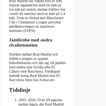
Real Madrid har vunnit fyra av fem
senaste ligamatcher med en snitt på
två mål per match, medan Atlético har
vunnit tre matcher med en snitt på 2.4
mål. Trots en förlust mot Manchester
City i Champions League påverkar
tabellplaceringen nu matchens
intensitet (ESPN).
Jämförelse med andra
rivalitetsmöten
Duellen mellan Real Madrid och
Atlético präglas av spansk
fotbollshistoria och står sig väl jämfört
med möten mot Sevilla eller El
Clásico mot Barcelona. Fördjupad
statistik kring Real Madrid mot FC
Barcelona finns hos Sofascore.
Tidslinje
2003–2026: Över 69 matcher
mellan lagen, där Real Madrid