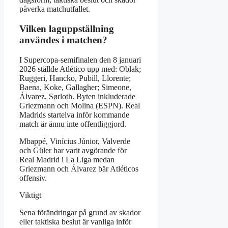
påverka matchutfallet.
Vilken laguppställning
användes i matchen?
I Supercopa-semifinalen den 8 januari
2026 ställde Atlético upp med: Oblak;
Ruggeri, Hancko, Pubill, Llorente;
Baena, Koke, Gallagher; Simeone,
Álvarez, Sørloth. Byten inkluderade
Griezmann och Molina (ESPN). Real
Madrids startelva inför kommande
match är ännu inte offentliggjord.
Mbappé, Vinícius Júnior, Valverde
och Güler har varit avgörande för
Real Madrid i La Liga medan
Griezmann och Álvarez bär Atléticos
offensiv.
Viktigt
Sena förändringar på grund av skador
eller taktiska beslut är vanliga inför