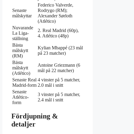
Federico Valverde,
Senaste
Rodrygo (RM);
målskyttar
Alexander Sørloth
(Atlético)
Nuvarande
2. Real Madrid (60p),
La Liga-
4. Atlético (48p)
ställning
Bästa
Kylian Mbappé (23 mål
målskytt
på 23 matcher)
(RM)
Bästa
Antoine Griezmann (6
målskytt
mål på 22 matcher)
(Atlético)
Senaste Real
4 vinster på 5 matcher,
Madrid-form
2.0 mål i snitt
Senaste
3 vinster på 5 matcher,
Atlético-
2.4 mål i snitt
form
Fördjupning &
detaljer