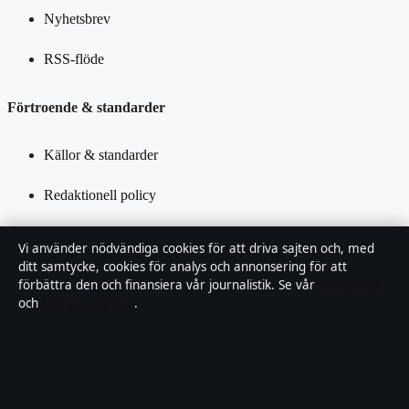
Nyhetsbrev
RSS-flöde
Förtroende & standarder
Källor & standarder
Redaktionell policy
Rättelsepolicy
Vi använder nödvändiga cookies för att driva sajten och, med
ditt samtycke, cookies för analys och annonsering för att
Tillgänglighetsredogörelse
förbättra den och finansiera vår journalistik. Se vår
Cookiepolicy
och
Integritetspolicy
.
Integritetspolicy
Kändisar & integritet
Om Samtidsfokus i korthet