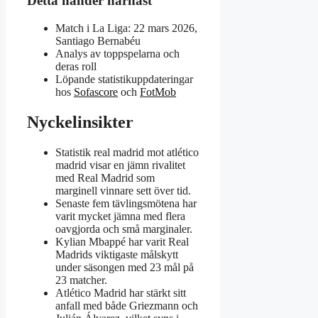
Detta händer härnäst
Match i La Liga: 22 mars 2026,
Santiago Bernabéu
Analys av toppspelarna och
deras roll
Löpande statistikuppdateringar
hos
Sofascore
och
FotMob
Nyckelinsikter
Statistik real madrid mot atlético
madrid visar en jämn rivalitet
med Real Madrid som
marginell vinnare sett över tid.
Senaste fem tävlingsmötena har
varit mycket jämna med flera
oavgjorda och små marginaler.
Kylian Mbappé har varit Real
Madrids viktigaste målskytt
under säsongen med 23 mål på
23 matcher.
Atlético Madrid har stärkt sitt
anfall med både Griezmann och