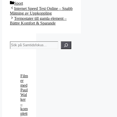
Kategorier
Sport
Internet Speed Test Online – Snabb
Mätning av Uppkoppling
Termostater till gamla element –
Bättre Komfort & Sparande
Sök
Film
er
med
Paul
Wal
ker
–
kom
plett