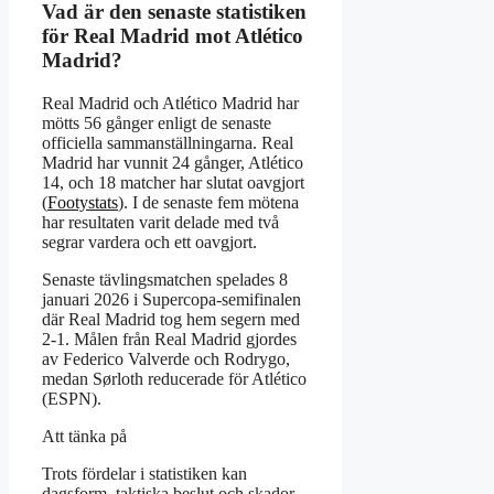
Vad är den senaste statistiken
för Real Madrid mot Atlético
Madrid?
Real Madrid och Atlético Madrid har
mötts 56 gånger enligt de senaste
officiella sammanställningarna. Real
Madrid har vunnit 24 gånger, Atlético
14, och 18 matcher har slutat oavgjort
(
Footystats
). I de senaste fem mötena
har resultaten varit delade med två
segrar vardera och ett oavgjort.
Senaste tävlingsmatchen spelades 8
januari 2026 i Supercopa-semifinalen
där Real Madrid tog hem segern med
2-1. Målen från Real Madrid gjordes
av Federico Valverde och Rodrygo,
medan Sørloth reducerade för Atlético
(ESPN).
Att tänka på
Trots fördelar i statistiken kan
dagsform, taktiska beslut och skador