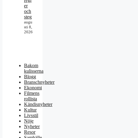
regl
er
och
steg
augu
sti 8,
2026
Bakom
kulisserna
Blogg
Branschnyheter
Ekonomi
Filmens
rollista
Kändisnyheter
Kultur
Livsstil
Nöje
Nyheter
Resor
Samhälle