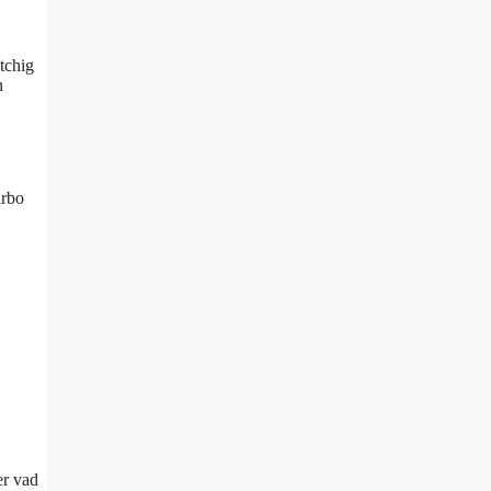
tchig
h
ärbo
er vad