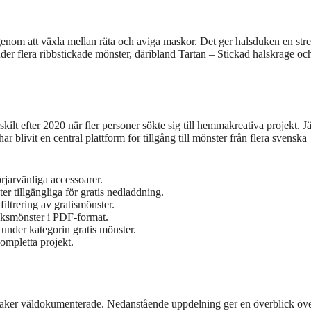
 genom att växla mellan räta och aviga maskor. Det ger halsduken en stre
bjuder flera ribbstickade mönster, däribland Tartan – Stickad halskrage oc
.
kilt efter 2020 när fler personer sökte sig till hemmakreativa projekt. J
blivit en central plattform för tillgång till mönster från flera svenska
rjarvänliga accessoarer.
 tillgängliga för gratis nedladdning.
ltrering av gratismönster.
duksmönster i PDF-format.
 under kategorin gratis mönster.
ompletta projekt.
ra saker väldokumenterade. Nedanstående uppdelning ger en överblick öv