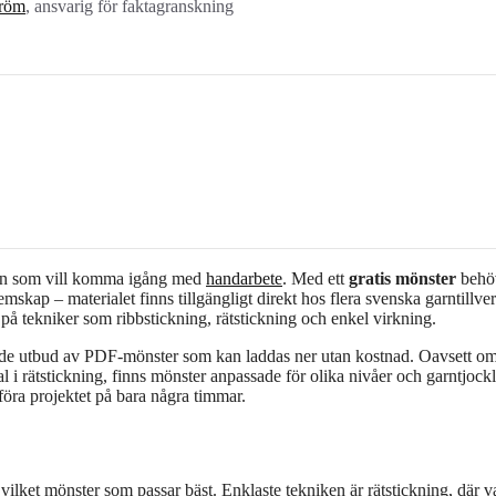
röm
, ansvarig för faktagranskning
 den som vill komma igång med
handarbete
. Med ett
gratis mönster
behö
emskap – materialet finns tillgängligt direkt hos flera svenska garntillve
å tekniker som ribbstickning, rätstickning och enkel virkning.
nde utbud av PDF-mönster som kan laddas ner utan kostnad. Oavsett o
al i rätstickning, finns mönster anpassade för olika nivåer och garntjockl
föra projektet på bara några timmar.
 vilket mönster som passar bäst. Enklaste tekniken är rätstickning, där v