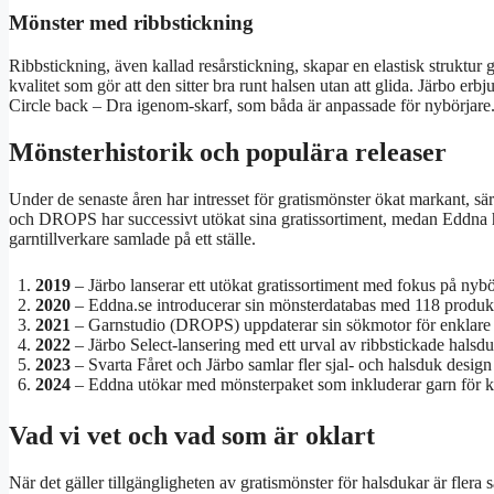
Mönster med ribbstickning
Ribbstickning, även kallad resårstickning, skapar en elastisk struktur
kvalitet som gör att den sitter bra runt halsen utan att glida. Järbo er
Circle back – Dra igenom-skarf, som båda är anpassade för nybörjare
Mönsterhistorik och populära releaser
Under de senaste åren har intresset för gratismönster ökat markant, särs
och DROPS har successivt utökat sina gratissortiment, medan Eddna har 
garntillverkare samlade på ett ställe.
2019
– Järbo lanserar ett utökat gratissortiment med fokus på nybö
2020
– Eddna.se introducerar sin mönsterdatabas med 118 produkter
2021
– Garnstudio (DROPS) uppdaterar sin sökmotor för enklare fi
2022
– Järbo Select-lansering med ett urval av ribbstickade hals
2023
– Svarta Fåret och Järbo samlar fler sjal- och halsduk design
2024
– Eddna utökar med mönsterpaket som inkluderar garn för k
Vad vi vet och vad som är oklart
När det gäller tillgängligheten av gratismönster för halsdukar är fle