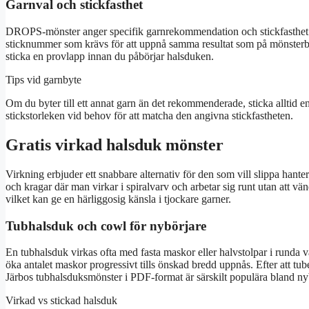
Garnval och stickfasthet
DROPS-mönster anger specifik garnrekommendation och stickfasthet för
sticknummer som krävs för att uppnå samma resultat som på mönsterbild
sticka en provlapp innan du påbörjar halsduken.
Tips vid garnbyte
Om du byter till ett annat garn än det rekommenderade, sticka alltid 
stickstorleken vid behov för att matcha den angivna stickfastheten.
Gratis virkad halsduk mönster
Virkning erbjuder ett snabbare alternativ för den som vill slippa hante
och kragar där man virkar i spiralvarv och arbetar sig runt utan att vän
vilket kan ge en härliggosig känsla i tjockare garner.
Tubhalsduk och cowl för nybörjare
En tubhalsduk virkas ofta med fasta maskor eller halvstolpar i runda
öka antalet maskor progressivt tills önskad bredd uppnås. Efter att tu
Järbos tubhalsduksmönster i PDF-format är särskilt populära bland nyb
Virkad vs stickad halsduk