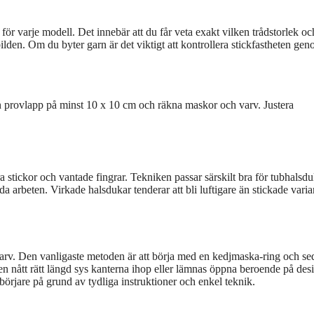
 varje modell. Det innebär att du får veta exakt vilken trådstorlek oc
en. Om du byter garn är det viktigt att kontrollera stickfastheten gen
en provlapp på minst 10 x 10 cm och räkna maskor och varv. Justera
ra stickor och vantade fingrar. Tekniken passar särskilt bra för tubhalsd
da arbeten. Virkade halsdukar tenderar att bli luftigare än stickade varia
 varv. Den vanligaste metoden är att börja med en kedjmaska-ring och se
ben nått rätt längd sys kanterna ihop eller lämnas öppna beroende på des
örjare på grund av tydliga instruktioner och enkel teknik.