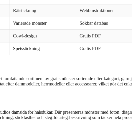
Rätstickning
Webbinstruktioner
Varierade mönster
Sökbar databas
Cowl-design
Gratis PDF
Spetsstickning
Gratis PDF
 omfattande sortiment av gratismönster sorterade efter kategori, garnt
t efter dammodeller, herrmodeller eller accessoarer, vilket gör det enkel
udios damsida för halsdukar
. Där presenteras mönster med foton, diag
eckning, stickfasthet och steg-för-steg-beskrivning som täcker hela proc