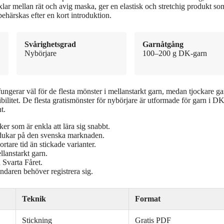
ar mellan rät och avig maska, ger en elastisk och stretchig produkt som
härskas efter en kort introduktion.
Svårighetsgrad
Garnåtgång
Nybörjare
100–200 g DK-garn
 fungerar väl för de flesta mönster i mellanstarkt garn, medan tjockare ga
xibilitet. De flesta gratismönster för nybörjare är utformade för garn i D
t.
ker som är enkla att lära sig snabbt.
dukar på den svenska marknaden.
ortare tid än stickade varianter.
llanstarkt garn.
 Svarta Fåret.
daren behöver registrera sig.
Teknik
Format
Stickning
Gratis PDF