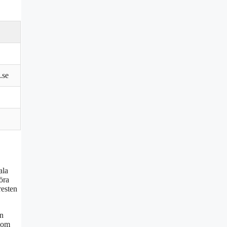
.se
ala
öra
resten
an
 som