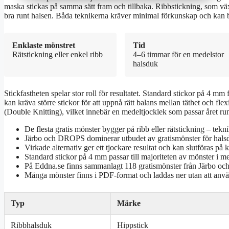
maska stickas på samma sätt fram och tillbaka. Ribbstickning, som växl
bra runt halsen. Båda teknikerna kräver minimal förkunskap och kan be
Enklaste mönstret
Tid
Rätstickning eller enkel ribb
4–6 timmar för en medelstor
halsduk
Stickfastheten spelar stor roll för resultatet. Standard stickor på 4 mm
kan kräva större stickor för att uppnå rätt balans mellan täthet och fle
(Double Knitting), vilket innebär en medeltjocklek som passar året run
De flesta gratis mönster bygger på ribb eller rätstickning – tekni
Järbo och DROPS dominerar utbudet av gratismönster för hals
Virkade alternativ ger ett tjockare resultat och kan slutföras på k
Standard stickor på 4 mm passar till majoriteten av mönster i me
På Eddna.se finns sammanlagt 118 gratismönster från Järbo och
Många mönster finns i PDF-format och laddas ner utan att använ
Typ
Märke
Ribbhalsduk
Hippstick