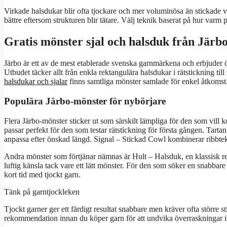
Virkade halsdukar blir ofta tjockare och mer voluminösa än stickade v
bättre eftersom strukturen blir tätare. Välj teknik baserat på hur varm 
Gratis mönster sjal och halsduk från Järb
Järbo är ett av de mest etablerade svenska garnmärkena och erbjuder öv
Utbudet täcker allt från enkla rektangulära halsdukar i rätstickning t
halsdukar och sjalar
finns samtliga mönster samlade för enkel åtkomst
Populära Järbo-mönster för nybörjare
Flera Järbo-mönster sticker ut som särskilt lämpliga för den som vill
passar perfekt för den som testar rätstickning för första gången. Tarta
anpassa efter önskad längd. Signal – Stickad Cowl kombinerar ribbt
Andra mönster som förtjänar nämnas är Hult – Halsduk, en klassisk r
luftig känsla tack vare ett lätt mönster. För den som söker en snabbare
kort tid med tjockt garn.
Tänk på garntjockleken
Tjockt garner ger ett färdigt resultat snabbare men kräver ofta större s
rekommendation innan du köper garn för att undvika överraskningar i s