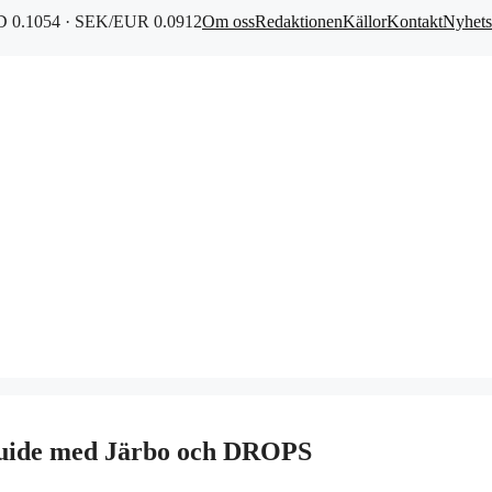
 0.1054 · SEK/EUR 0.0912
Om oss
Redaktionen
Källor
Kontakt
Nyhets
rguide med Järbo och DROPS