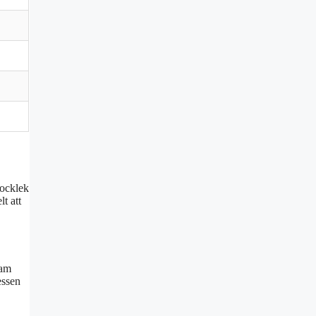
jocklek
t att
ram
essen