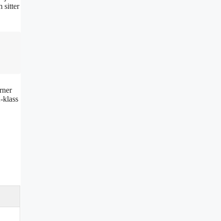
 sitter
rner
K-klass