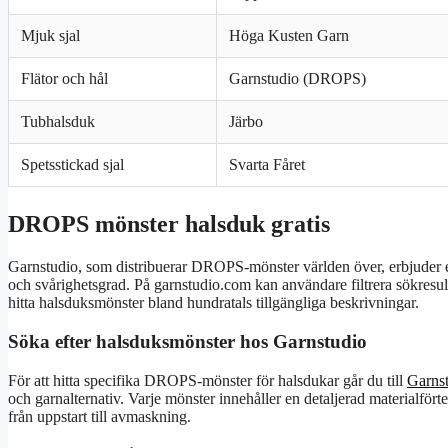
Mjuk sjal
Höga Kusten Garn
Flätor och hål
Garnstudio (DROPS)
Tubhalsduk
Järbo
Spetsstickad sjal
Svarta Fåret
DROPS mönster halsduk gratis
Garnstudio, som distribuerar DROPS-mönster världen över, erbjuder ett
och svårighetsgrad. På garnstudio.com kan användare filtrera sökresulta
hitta halsduksmönster bland hundratals tillgängliga beskrivningar.
Söka efter halsduksmönster hos Garnstudio
För att hitta specifika DROPS-mönster för halsdukar går du till
Garnst
och garnalternativ. Varje mönster innehåller en detaljerad materialfört
från uppstart till avmaskning.