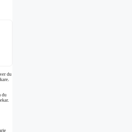
ver du
rkare.
m du
ekar.
arje