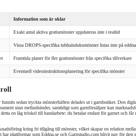
Information som är oklar
Exakt antal aktiva gratismönster uppdateras inte i realtid
Vissa DROPS-specifika tubhalsduksmönster listas inte på eddna
et
Framtida planer för fler gratismönster från specifika tillverkare
Eventuell videoinstruktionsplanering för specifika mönster
roll
r funnits sedan tryckta mönsterhäften delades ut i garnbutiker. Den digit
 konsument utan mellanhänder, samtidigt som garnförsäljare kan marknadsf
tta en låg tröskel till handarbete: du betalar endast för garnet och får 
dsföring kring fri tillgång till mönster, vilket skapar en relation mell
t har plattformar som Eddna.se och Garnstudio.com blivit nav för den