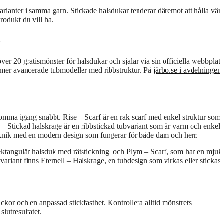
arianter i samma garn. Stickade halsdukar tenderar däremot att hålla v
produkt du vill ha.
o
er 20 gratismönster för halsdukar och sjalar via sin officiella webbplat
ill mer avancerade tubmodeller med ribbstruktur. På
järbo.se i avdelningen
.
 komma igång snabbt. Rise – Scarf är en rak scarf med enkel struktur so
n – Stickad halskrage är en ribbstickad tubvariant som är varm och enkel
eknik med en modern design som fungerar för både dam och herr.
ektangulär halsduk med rätstickning, och Plym – Scarf, som har en mju
 variant finns Eternell – Halskrage, en tubdesign som virkas eller sticka
tickor och en anpassad stickfasthet. Kontrollera alltid mönstrets
lutresultatet.