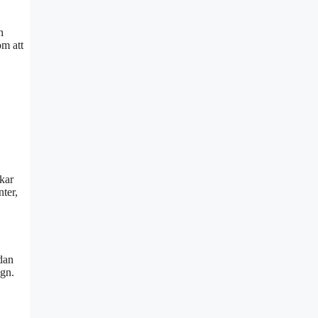
h
om att
ukar
nter,
dan
ign.