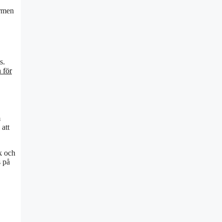
ärmen
s.
 för
m
 att
k och
s på