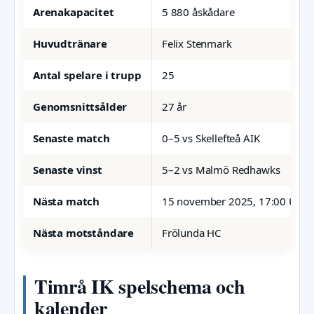
Arenakapacitet
5 880 åskådare
Huvudtränare
Felix Stenmark
Antal spelare i trupp
25
Genomsnittsålder
27 år
Senaste match
0–5 vs Skellefteå AIK
Senaste vinst
5–2 vs Malmö Redhawks
Nästa match
15 november 2025, 17:00 UTC
Nästa motståndare
Frölunda HC
Timrå IK spelschema och
kalender