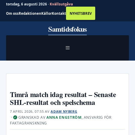
torsdag, 6 augusti 2026 ·
Kvällsutgåva
Om oss
Redaktionen
Källor
Kontakt
NYHETSBREV
Hoppa
Samtidsfokus
till
innehåll
MENY
Timrå match idag resultat – Senaste
SHL-resultat och spelschema
7 APRIL 2026, 07:55
AV
ADAM NYBERG
·
GRANSKAD AV
ANNA ENGSTRÖM
, ANSVARIG FÖR
✓
FAKTAGRANSKNING