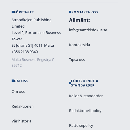
FÖRETAGET
KONTAKTA OSS
Allmänt:
Strandkajen Publishing
Limited
info@samtidsfokus.se
Level 2, Portomaso Business
Tower
Kontaktsida
St Julians STJ 4011, Malta
+356 2138 9340
Tipsa oss
Malta Business Registry: C
89712
OM OSS
FÖRTROENDE &
STANDARDER
Om oss
Källor & standarder
Redaktionen
Redaktionell policy
Vår historia
Rättelsepolicy