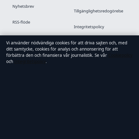
Nyhetsbrev
Tillgänglighetsredogörelse
RSS-flöde
Integritetspolicy
Kändisar & integritet
Vi använder nödvändiga cookies för att driva sajten och, med
ditt samtycke, cookies för analys och annonsering för att
förbättra den och finansiera vår journalistik. Se vår
Cookiepolicy
och
Integritetspolicy
.
OM SAMTIDSFOKUS I KORTHET
Samtidsfokus är en oberoende svensk digital nyhetssajt med
fokus på film, tv, kultur och nöjesnyheter. Varje artikel har en
namngiven byline, granskas av en redaktör och
faktagranskas innan publicering.
Vi rättar misstag skyndsamt. Allmänna förfrågningar:
info@samtidsfokus.se
.