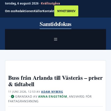
torsdag, 6 augusti 2026 ·
Kvällsutgåva
Om oss
Redaktionen
Källor
Kontakt
NYHETSBREV
Hoppa
Samtidsfokus
till
innehåll
MENY
Buss från Arlanda till Västerås – priser
& tidtabell
11 JUNI 2026, 12:53
AV
ADAM NYBERG
·
GRANSKAD AV
ANNA ENGSTRÖM
, ANSVARIG FÖR
✓
FAKTAGRANSKNING