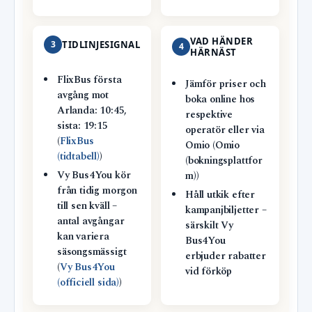
VAD HÄNDER
3
TIDLINJESIGNAL
4
HÄRNÄST
FlixBus första
Jämför priser och
avgång mot
boka online hos
Arlanda: 10:45,
respektive
sista: 19:15
operatör eller via
(
FlixBus
Omio (Omio
(tidtabell)
)
(bokningsplattfor
Vy Bus4You kör
m))
från tidig morgon
Håll utkik efter
till sen kväll –
kampanjbiljetter –
antal avgångar
särskilt Vy
kan variera
Bus4You
säsongsmässigt
erbjuder rabatter
(
Vy Bus4You
vid förköp
(officiell sida)
)