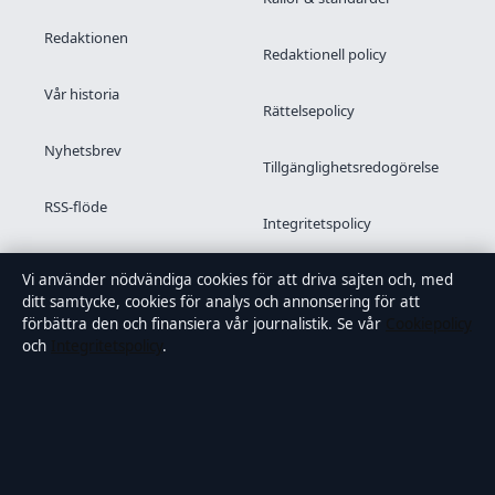
Redaktionen
Redaktionell policy
Vår historia
Rättelsepolicy
Nyhetsbrev
Tillgänglighetsredogörelse
RSS-flöde
Integritetspolicy
Kändisar & integritet
Vi använder nödvändiga cookies för att driva sajten och, med
ditt samtycke, cookies för analys och annonsering för att
förbättra den och finansiera vår journalistik. Se vår
Cookiepolicy
och
Integritetspolicy
.
OM SAMTIDSFOKUS I KORTHET
Samtidsfokus är en oberoende svensk digital nyhetssajt med
fokus på film, tv, kultur och nöjesnyheter. Varje artikel har en
namngiven byline, granskas av en redaktör och
faktagranskas innan publicering.