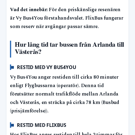
Vad det innebär:
För den priskänslige resenären
är Vy Bus4You förstahandsvalet. FlixBus fungerar
som reserv när avgångar passar sämre.
Hur lång tid tar bussen från Arlanda till
Västerås?
RESTID MED VY BUS4YOU
Vy Bus4You anger restiden till cirka 80 minuter
enligt Flygbussarna (operatör). Denna tid
förutsätter normalt trafikflöde mellan Arlanda
och Västerås, en sträcka på cirka 78 km (Busbud
(prisjämförelse)).
RESTID MED FLIXBUS
Hos FlixBus anges restiden till hela 3 timmar för