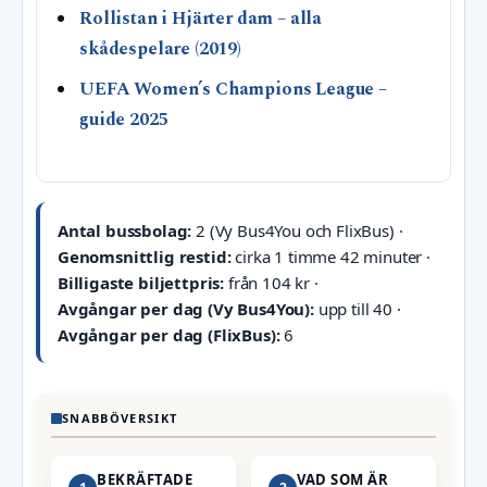
Rollistan i Hjärter dam – alla
skådespelare (2019)
UEFA Women’s Champions League –
guide 2025
Antal bussbolag:
2 (Vy Bus4You och FlixBus) ·
Genomsnittlig restid:
cirka 1 timme 42 minuter ·
Billigaste biljettpris:
från 104 kr ·
Avgångar per dag (Vy Bus4You):
upp till 40 ·
Avgångar per dag (FlixBus):
6
SNABBÖVERSIKT
BEKRÄFTADE
VAD SOM ÄR