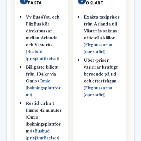
1
2
FAKTA
OKLART
Vy Bus4You och
Exakta taxipriser
FlixBus kör
från Arlanda till
direktbussar
Västerås saknas i
mellan Arlanda
officiella källor
och Västerås
(
Flygbussarna
(
Busbud
(operatör)
)
(prisjämförelse)
)
Uber-priser
Billigaste biljett
varierar kraftigt
från 104 kr via
beroende på tid
Omio (
Omio
och efterfrågan
(bokningsplattfor
(
Flygbussarna
m)
)
(operatör)
)
Restid cirka 1
timme 42 minuter
(Omio
(bokningsplattfor
m)) (
Busbud
(prisjämförelse)
)