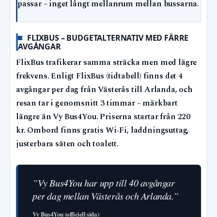
passar – inget långt mellanrum mellan bussarna.
FLIXBUS – BUDGETALTERNATIV MED FÄRRE
AVGÅNGAR
FlixBus trafikerar samma sträcka men med lägre
frekvens. Enligt FlixBus (tidtabell) finns det 4
avgångar per dag från Västerås till Arlanda, och
resan tar i genomsnitt 3 timmar – märkbart
längre än Vy Bus4You. Priserna startar från 220
kr. Ombord finns gratis Wi‑Fi, laddningsuttag,
justerbara säten och toalett.
”Vy Bus4You har upp till 40 avgångar
per dag mellan Västerås och Arlanda.”
Vy Bus4You (officiell sida)