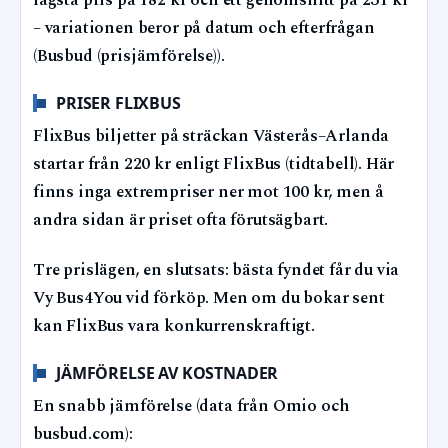
lägsta pris på 182 kr och ett genomsnitt på 231 kr
– variationen beror på datum och efterfrågan
(Busbud (prisjämförelse)).
PRISER FLIXBUS
FlixBus biljetter på sträckan Västerås–Arlanda
startar från 220 kr enligt FlixBus (tidtabell). Här
finns inga extrempriser ner mot 100 kr, men å
andra sidan är priset ofta förutsägbart.
Tre prislägen, en slutsats: bästa fyndet får du via
Vy Bus4You vid förköp. Men om du bokar sent
kan FlixBus vara konkurrenskraftigt.
JÄMFÖRELSE AV KOSTNADER
En snabb jämförelse (data från Omio och
busbud.com):