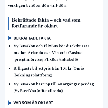
verkligen behöver dörr-till-dörr.
Bekräftade fakta – och vad som
fortfarande är oklart
BEKRÄFTADE FAKTA
Vy Bus4You och FlixBus kör direktbussar
mellan Arlanda och Västerås (Busbud
(prisjämförelse), FlixBus (tidtabell))
Billigaste biljettpris från 104 kr (Omio
(bokningsplattform))
Vy Bus4You har upp till 40 avgångar per dag
(Vy Bus4You (officiell sida))
VAD SOM ÄR OKLART