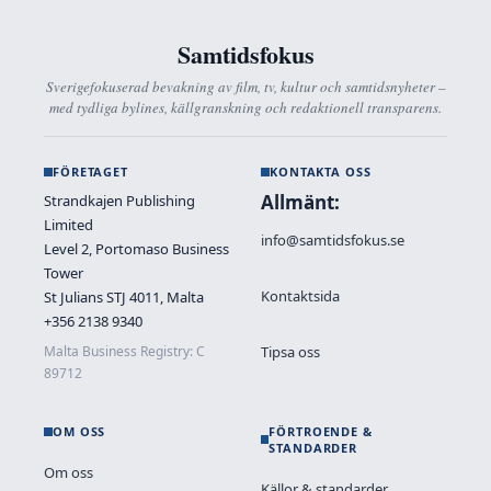
Samtidsfokus
Sverigefokuserad bevakning av film, tv, kultur och samtidsnyheter –
med tydliga bylines, källgranskning och redaktionell transparens.
FÖRETAGET
KONTAKTA OSS
Allmänt:
Strandkajen Publishing
Limited
info@samtidsfokus.se
Level 2, Portomaso Business
Tower
Kontaktsida
St Julians STJ 4011, Malta
+356 2138 9340
Tipsa oss
Malta Business Registry: C
89712
OM OSS
FÖRTROENDE &
STANDARDER
Om oss
Källor & standarder