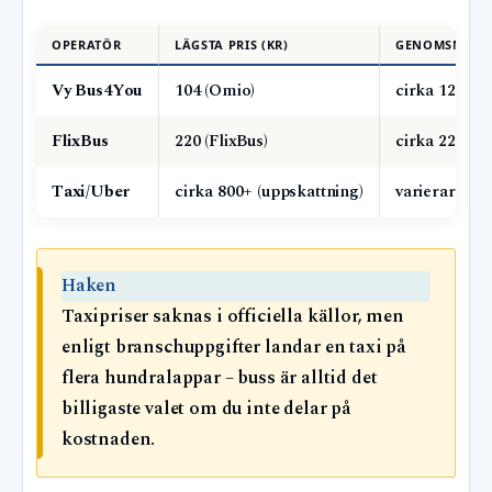
OPERATÖR
LÄGSTA PRIS (KR)
GENOMSNITTLI
Vy Bus4You
104 (Omio)
cirka 121–23
FlixBus
220 (FlixBus)
cirka 220–25
Taxi/Uber
cirka 800+ (uppskattning)
varierar
Haken
Taxipriser saknas i officiella källor, men
enligt branschuppgifter landar en taxi på
flera hundralappar – buss är alltid det
billigaste valet om du inte delar på
kostnaden.