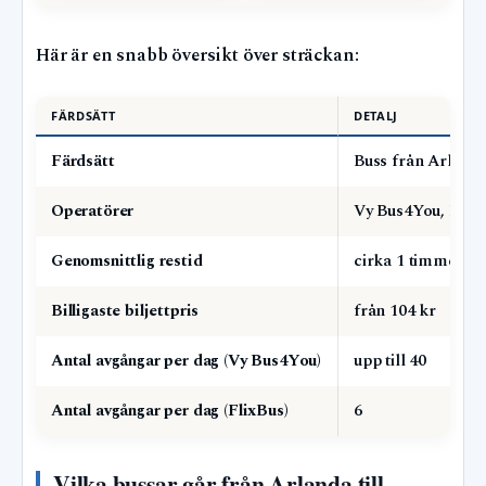
Här är en snabb översikt över sträckan:
FÄRDSÄTT
DETALJ
Färdsätt
Buss från Arlanda 
Operatörer
Vy Bus4You, Flix
Genomsnittlig restid
cirka 1 timme 42 
Billigaste biljettpris
från 104 kr
Antal avgångar per dag (Vy Bus4You)
upp till 40
Antal avgångar per dag (FlixBus)
6
Vilka bussar går från Arlanda till