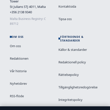
Tower
Kontaktsida
St Julians STJ 4011, Malta
+356 2138 9340
Tipsa oss
Malta Business Registry: C
89712
OM OSS
FÖRTROENDE &
STANDARDER
Om oss
Källor & standarder
Redaktionen
Redaktionell policy
Vår historia
Rättelsepolicy
Nyhetsbrev
Tillgänglighetsredogörelse
RSS-flöde
Integritetspolicy