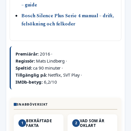
– guide
Bosch Silence Plus Serie 4 manual – drift,
felsökning och felkoder
Premiärår:
2016 ·
Regissör:
Mats Lindberg ·
Speltid:
ca 90 minuter ·
Tillgänglig på:
Netflix, SVT Play ·
IMDb-betyg:
6,2/10
SNABBÖVERSIKT
BEKRÄFTADE
VAD SOM ÄR
1
2
FAKTA
OKLART