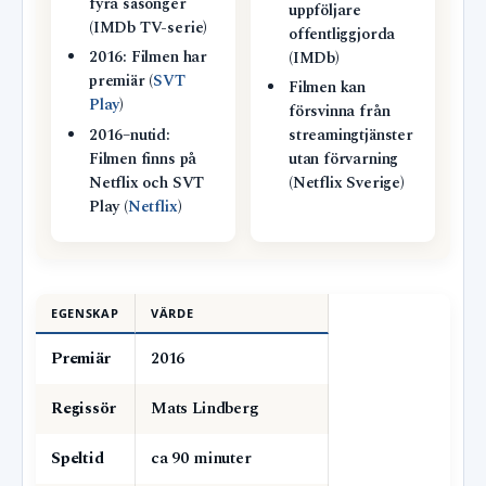
fyra säsonger
uppföljare
(IMDb TV-serie)
offentliggjorda
2016: Filmen har
(IMDb)
premiär (
SVT
Filmen kan
Play
)
försvinna från
2016–nutid:
streamingtjänster
Filmen finns på
utan förvarning
Netflix och SVT
(Netflix Sverige)
Play (
Netflix
)
EGENSKAP
VÄRDE
Premiär
2016
Regissör
Mats Lindberg
Speltid
ca 90 minuter