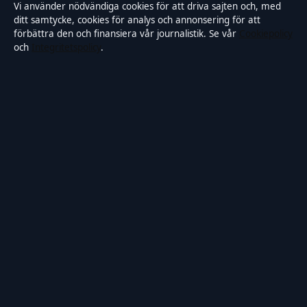
Kändisar & integritet
Vi använder nödvändiga cookies för att driva sajten och, med
ditt samtycke, cookies för analys och annonsering för att
förbättra den och finansiera vår journalistik. Se vår
Cookiepolicy
och
Integritetspolicy
.
OM SAMTIDSFOKUS I KORTHET
Samtidsfokus är en oberoende svensk digital nyhetssajt med
fokus på film, tv, kultur och nöjesnyheter. Varje artikel har en
namngiven byline, granskas av en redaktör och
faktagranskas innan publicering.
Vi rättar misstag skyndsamt. Allmänna förfrågningar:
info@samtidsfokus.se
.
samtidsfokus.se drivs av Strandkajen Publishing Limited
(Malta Business Registry: C 89712).
© 2026 samtidsfokus.se ·
Så verifierar vi vår rapportering