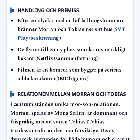
HANDLING OCH PREMISS
Efter en olycka med en luftballongsbrännare
bränner Morran och Tobias ner sitt hus (
SVT
Play (beskrivning)
)
De flyttar till en ny plats som känns märkligt
bekant (Netflix (sammanfattning))
Filmen är en komedi som bygger på seriens
udda karaktärer (IMDb (genre))
RELATIONEN MELLAN MORRAN OCH TOBIAS
I centrum står den unika mor–son-relationen.
Morran, spelad av Mona Seilitz, är dominant och
frispråkig medan sonen Tobias (Tobias
Jacobsson) ofta är den mer försiktige. Deras
dynamik är grunden för både humorn och dramat