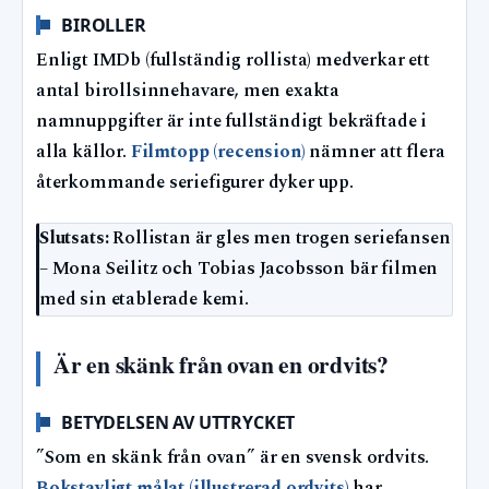
BIROLLER
Enligt IMDb (fullständig rollista) medverkar ett
antal birollsinnehavare, men exakta
namnuppgifter är inte fullständigt bekräftade i
alla källor.
Filmtopp (recension)
nämner att flera
återkommande seriefigurer dyker upp.
Slutsats:
Rollistan är gles men trogen seriefansen
– Mona Seilitz och Tobias Jacobsson bär filmen
med sin etablerade kemi.
Är en skänk från ovan en ordvits?
BETYDELSEN AV UTTRYCKET
”Som en skänk från ovan” är en svensk ordvits.
Bokstavligt målat (illustrerad ordvits)
har