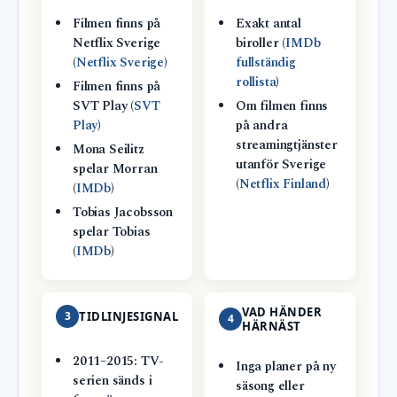
Filmen finns på
Exakt antal
Netflix Sverige
biroller (
IMDb
(
Netflix Sverige
)
fullständig
rollista
)
Filmen finns på
SVT Play (
SVT
Om filmen finns
Play
)
på andra
streamingtjänster
Mona Seilitz
utanför Sverige
spelar Morran
(
Netflix Finland
)
(
IMDb
)
Tobias Jacobsson
spelar Tobias
(
IMDb
)
VAD HÄNDER
3
TIDLINJESIGNAL
4
HÄRNÄST
2011–2015: TV-
Inga planer på ny
serien sänds i
säsong eller