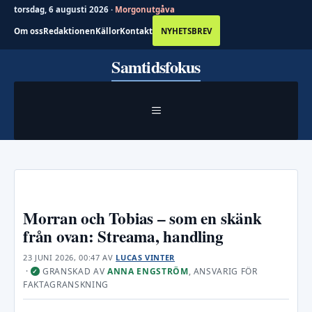
torsdag, 6 augusti 2026 ·
Morgonutgåva
Om oss
Redaktionen
Källor
Kontakt
NYHETSBREV
Hoppa
Samtidsfokus
till
innehåll
MENY
Morran och Tobias – som en skänk
från ovan: Streama, handling
23 JUNI 2026, 00:47
AV
LUCAS VINTER
·
GRANSKAD AV
ANNA ENGSTRÖM
, ANSVARIG FÖR
✓
FAKTAGRANSKNING