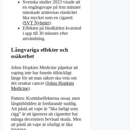
Svenska studier 2023 visade att
en engångsvape på fem minuter
minskade artärernas elasticitet
lika mycket som en cigarett
(
SVT Nyheter
).
Effekten på blodkärlen kvarstod
i upp till 30 minuter efter
användning.
Långvariga effekter och
osäkerhet
Johns Hopkins Medicine påpekar att
vaping inte har funnits tillräckligt
länge för att man säkert ska veta om
det orsakar cancer (
Johns Hopkins
Medicine
).
Pattern: Korttidseffekterna oroar, men
långtidsbilden är fortfarande suddig.
Att påstå att vape är ”lika farligt som
cigg” är att ignorera att cigaretter har
många decenniers bevisad skada. Men
att påstå att vape är ofarligt är lika
felaktigt.