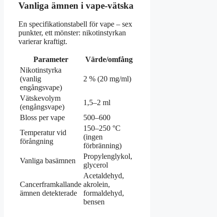
Vanliga ämnen i vape-vätska
En specifikationstabell för vape – sex
punkter, ett mönster: nikotinstyrkan
varierar kraftigt.
Parameter
Värde/omfång
Nikotinstyrka
(vanlig
2 % (20 mg/ml)
engångsvape)
Vätskevolym
1,5–2 ml
(engångsvape)
Bloss per vape
500–600
150–250 °C
Temperatur vid
(ingen
förångning
förbränning)
Propylenglykol,
Vanliga basämnen
glycerol
Acetaldehyd,
Cancerframkallande
akrolein,
ämnen detekterade
formaldehyd,
bensen