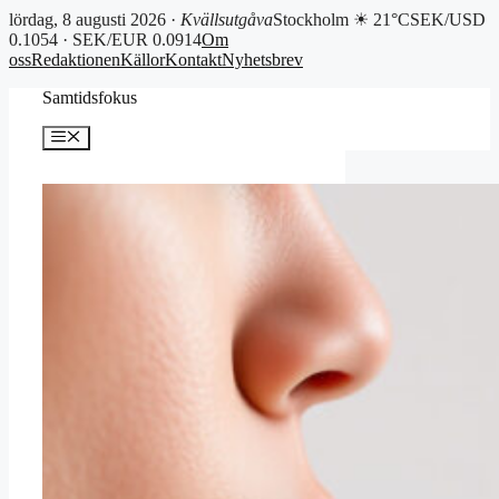
lördag, 8 augusti 2026 ·
Kvällsutgåva
Stockholm ☀ 21°C
SEK/USD
0.1054 · SEK/EUR 0.0914
Om
oss
Redaktionen
Källor
Kontakt
Nyhetsbrev
Hoppa
Samtidsfokus
till
innehåll
Meny