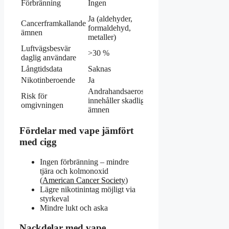
Förbränning
Ingen
(tobaksförbränning)
Ja (aldehyder,
Cancerframkallande
formaldehyd,
Ja (minst 70 kända)
ämnen
metaller)
Luftvägsbesvär
>30 %
>50 %
daglig användare
Långtidsdata
Saknas
Omfattande
Nikotinberoende
Ja
Ja
Andrahandsaerosol
Risk för
Passiv rökning
innehåller skadliga
omgivningen
bevisat farlig
ämnen
Fördelar med vape jämfört
med cigg
Ingen förbränning – mindre
tjära och kolmonoxid
(
American Cancer Society
)
Lägre nikotinintag möjligt via
styrkeval
Mindre lukt och aska
Nackdelar med vape