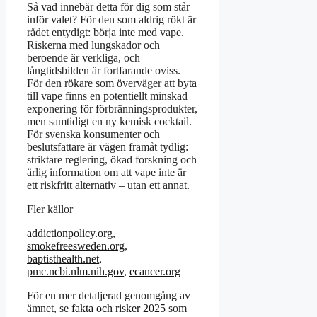
Så vad innebär detta för dig som står
inför valet? För den som aldrig rökt är
rådet entydigt: börja inte med vape.
Riskerna med lungskador och
beroende är verkliga, och
långtidsbilden är fortfarande oviss.
För den rökare som överväger att byta
till vape finns en potentiellt minskad
exponering för förbränningsprodukter,
men samtidigt en ny kemisk cocktail.
För svenska konsumenter och
beslutsfattare är vägen framåt tydlig:
striktare reglering, ökad forskning och
ärlig information om att vape inte är
ett riskfritt alternativ – utan ett annat.
Fler källor
addictionpolicy.org
,
smokefreesweden.org
,
baptisthealth.net
,
pmc.ncbi.nlm.nih.gov
,
ecancer.org
För en mer detaljerad genomgång av
ämnet, se
fakta och risker 2025
som