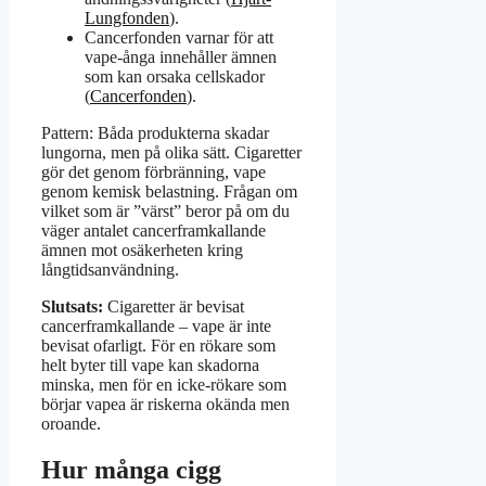
Lungfonden
).
Cancerfonden varnar för att
vape-ånga innehåller ämnen
som kan orsaka cellskador
(
Cancerfonden
).
Pattern: Båda produkterna skadar
lungorna, men på olika sätt. Cigaretter
gör det genom förbränning, vape
genom kemisk belastning. Frågan om
vilket som är ”värst” beror på om du
väger antalet cancerframkallande
ämnen mot osäkerheten kring
långtidsanvändning.
Slutsats:
Cigaretter är bevisat
cancerframkallande – vape är inte
bevisat ofarligt. För en rökare som
helt byter till vape kan skadorna
minska, men för en icke-rökare som
börjar vapea är riskerna okända men
oroande.
Hur många cigg