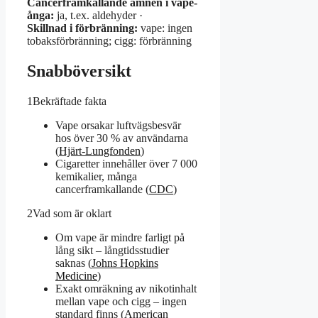
Cancerframkallande ämnen i vape-
ånga:
ja, t.ex. aldehyder ·
Skillnad i förbränning:
vape: ingen
tobaksförbränning; cigg: förbränning
Snabböversikt
1
Bekräftade fakta
Vape orsakar luftvägsbesvär
hos över 30 % av användarna
(
Hjärt-Lungfonden
)
Cigaretter innehåller över 7 000
kemikalier, många
cancerframkallande (
CDC
)
2
Vad som är oklart
Om vape är mindre farligt på
lång sikt – långtidsstudier
saknas (
Johns Hopkins
Medicine
)
Exakt omräkning av nikotinhalt
mellan vape och cigg – ingen
standard finns (
American