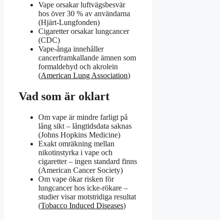
Vape orsakar luftvägsbesvär
hos över 30 % av användarna
(Hjärt-Lungfonden)
Cigaretter orsakar lungcancer
(CDC)
Vape-ånga innehåller
cancerframkallande ämnen som
formaldehyd och akrolein
(
American Lung Association
)
Vad som är oklart
Om vape är mindre farligt på
lång sikt – långtidsdata saknas
(Johns Hopkins Medicine)
Exakt omräkning mellan
nikotinstyrka i vape och
cigaretter – ingen standard finns
(American Cancer Society)
Om vape ökar risken för
lungcancer hos icke-rökare –
studier visar motstridiga resultat
(
Tobacco Induced Diseases
)