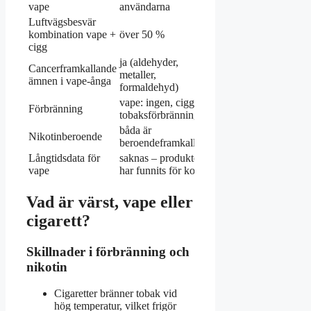
vape
användarna
Luftvägsbesvär
kombination vape +
över 50 %
cigg
ja (aldehyder,
Cancerframkallande
metaller,
ämnen i vape-ånga
formaldehyd)
vape: ingen, cigg:
Förbränning
tobaksförbränning
båda är
Nikotinberoende
beroendeframkallande
Långtidsdata för
saknas – produkterna
vape
har funnits för kort tid
Vad är värst, vape eller
cigarett?
Skillnader i förbränning och
nikotin
Cigaretter bränner tobak vid
hög temperatur, vilket frigör