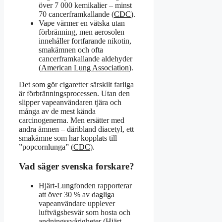
över 7 000 kemikalier – minst
70 cancerframkallande (
CDC
).
Vape värmer en vätska utan
förbränning, men aerosolen
innehåller fortfarande nikotin,
smakämnen och ofta
cancerframkallande aldehyder
(
American Lung Association
).
Det som gör cigaretter särskilt farliga
är förbränningsprocessen. Utan den
slipper vapeanvändaren tjära och
många av de mest kända
carcinogenerna. Men ersätter med
andra ämnen – däribland diacetyl, ett
smakämne som har kopplats till
”popcornlunga” (
CDC
).
Vad säger svenska forskare?
Hjärt-Lungfonden rapporterar
att över 30 % av dagliga
vapeanvändare upplever
luftvägsbesvär som hosta och
andningssvårigheter (
Hjärt-