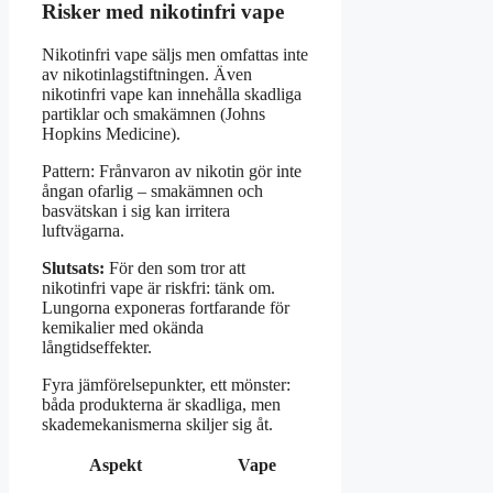
Risker med nikotinfri vape
Nikotinfri vape säljs men omfattas inte
av nikotinlagstiftningen. Även
nikotinfri vape kan innehålla skadliga
partiklar och smakämnen (Johns
Hopkins Medicine).
Pattern: Frånvaron av nikotin gör inte
ångan ofarlig – smakämnen och
basvätskan i sig kan irritera
luftvägarna.
Slutsats:
För den som tror att
nikotinfri vape är riskfri: tänk om.
Lungorna exponeras fortfarande för
kemikalier med okända
långtidseffekter.
Fyra jämförelsepunkter, ett mönster:
båda produkterna är skadliga, men
skademekanismerna skiljer sig åt.
Aspekt
Vape
Cigarett
Ja