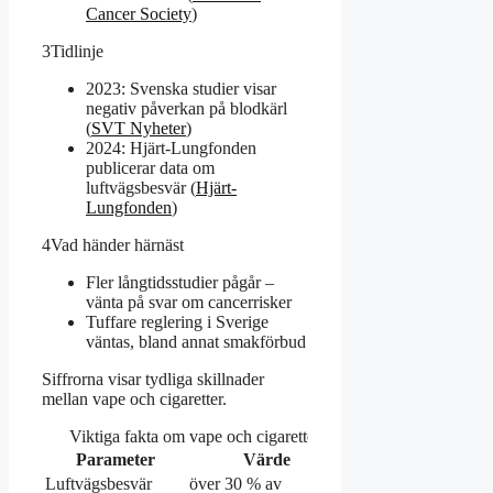
Cancer Society
)
3
Tidlinje
2023: Svenska studier visar
negativ påverkan på blodkärl
(
SVT Nyheter
)
2024: Hjärt-Lungfonden
publicerar data om
luftvägsbesvär (
Hjärt-
Lungfonden
)
4
Vad händer härnäst
Fler långtidsstudier pågår –
vänta på svar om cancerrisker
Tuffare reglering i Sverige
väntas, bland annat smakförbud
Siffrorna visar tydliga skillnader
mellan vape och cigaretter.
Viktiga fakta om vape och cigaretter
Parameter
Värde
Luftvägsbesvär
över 30 % av