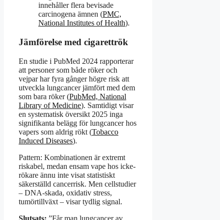
innehåller flera bevisade
carcinogena ämnen (
PMC,
National Institutes of Health
).
Jämförelse med cigarettrök
En studie i PubMed 2024 rapporterar
att personer som både röker och
vejpar har fyra gånger högre risk att
utveckla lungcancer jämfört med dem
som bara röker (
PubMed, National
Library of Medicine
). Samtidigt visar
en systematisk översikt 2025 inga
signifikanta belägg för lungcancer hos
vapers som aldrig rökt (
Tobacco
Induced Diseases
).
Pattern: Kombinationen är extremt
riskabel, medan ensam vape hos icke-
rökare ännu inte visat statistiskt
säkerställd cancerrisk. Men cellstudier
– DNA-skada, oxidativ stress,
tumörtillväxt – visar tydlig signal.
Slutsats:
”Får man lungcancer av