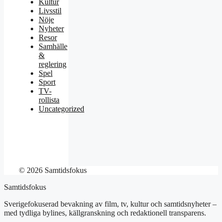
Kultur
Livsstil
Nöje
Nyheter
Resor
Samhälle
&
reglering
Spel
Sport
TV-
rollista
Uncategorized
© 2026 Samtidsfokus
Samtidsfokus
Sverigefokuserad bevakning av film, tv, kultur och samtidsnyheter –
med tydliga bylines, källgranskning och redaktionell transparens.