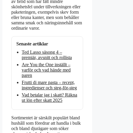
av bröd som har fått mindre
skönhetsfel under tillverkningen eller
paketeringen, exempelvis skev form
eller bruna kanter, men som behåller
samma smak och näringsinnehåll som
ordinarie varor.
Senaste artiklar
Ted Lasso säsong 4 –
premiär, avsnitt och rollista
Are You the One inställt –
varför och vad hände med
paren
Frutti di mare pasta – recept,
ingredienser och steg-för-steg
Vad betalar jag i skatt? Räkna
ut lön efter skatt 2025
Sortimentet är särskilt populärt bland
hushåll som föredrar att handla i bulk
och bland djurägare som söker