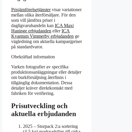
Prisjämförelsetjänster
visar variationer
mellan olika återförsäljare. För den
som vill jämföra priser i
dagligvaruhandeln kan
ICA Maxi
Haninge erbjudanden
eller
ICA
Kvantum Vimmerby erbjudanden
ge
vägledning om aktuella kampanjpriser
på standardvaror.
Obekräftad information
Varken fotografier av specifika
produktionsanläggningar eller detaljer
om burkförsäljning återfinns i
tillgänglig dokumentation. Dessa
detaljer kräver direktkontakt med
fabriken för verifiering.
Prisutveckling och
aktuella erbjudanden
2025
– Storpack 2:a sortering
(4-5 kg) marknadsförs till cirka