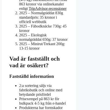
863 kronor via onlinekanaler
enligt
TripAdvisor-recensioner
2025
– Normalgräddat 830g
standardpris: 35 kronor i
officiell webbutik
2025
– Fäbodknäcke 730g: 45
kronor
2025
– Ekologisk
normalgräddat 650g: 37 kronor
2025
– Minirut/Trekant 200g:
13-15 kronor
Vad är fastställt och
vad är osäkert?
Fastställd information
2:a sortering säljs via
fabriksbutik och online med
betydande prisfördel
Prisexempel på 863 kr för
bulkpack 4-5 kg från e-handel
Produkterna har formskador