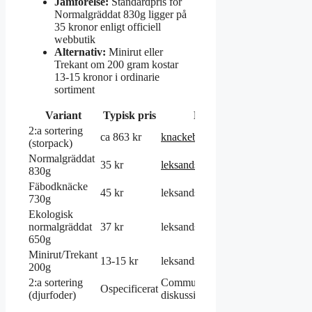
Jämförelse:
Standardpris för
Normalgräddat 830g ligger på
35 kronor enligt officiell
webbutik
Alternativ:
Minirut eller
Trekant om 200 gram kostar
13-15 kronor i ordinarie
sortiment
Variant
Typisk pris
Källa
Noter
2:a sortering
4-5 kg
ca 863 kr
knackebrodonline.se
(storpack)
bulkförpack
Normalgräddat
Standardpris
35 kr
leksands.se
830g
webbutik
Fäbodknäcke
45 kr
leksands.se
Premiumvari
730g
Ekologisk
Ekologiskt
normalgräddat
37 kr
leksands.se
alternativ
650g
Minirut/Trekant
Mindre
13-15 kr
leksands.se
200g
förpackning
2:a sortering
Community-
Efterfrågan
Ospecificerat
(djurfoder)
diskussioner
pågår