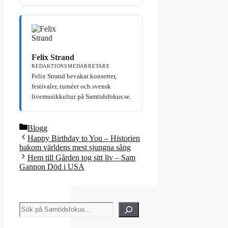
Felix Strand
REDAKTIONSMEDARBETARE
Felix Strand bevakar konserter,
festivaler, turnéer och svensk
livemusikkultur på Samtidsfokus.se.
Kategorier
Blogg
Happy Birthday to You – Historien
bakom världens mest sjungna sång
Hem till Gården tog sitt liv – Sam
Gannon Död i USA
Sök