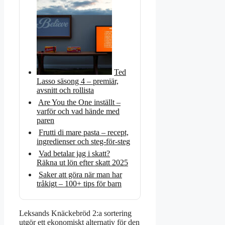
Ted
Lasso säsong 4 – premiär,
avsnitt och rollista
Are You the One inställt –
varför och vad hände med
paren
Frutti di mare pasta – recept,
ingredienser och steg-för-steg
Vad betalar jag i skatt?
Räkna ut lön efter skatt 2025
Saker att göra när man har
tråkigt – 100+ tips för barn
Leksands Knäckebröd 2:a sortering
utgör ett ekonomiskt alternativ för den