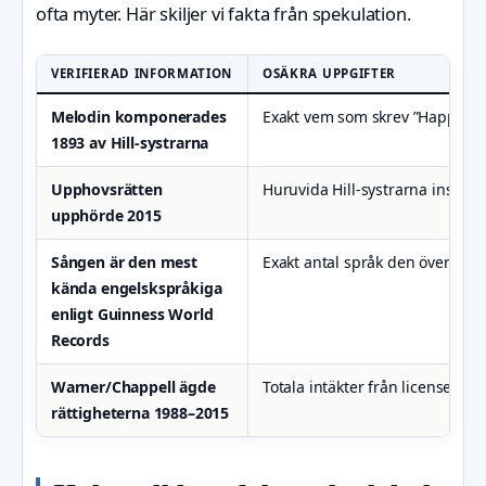
ofta myter. Här skiljer vi fakta från spekulation.
VERIFIERAD INFORMATION
OSÄKRA UPPGIFTER
Melodin komponerades
Exakt vem som skrev ”Happy Bi
1893 av Hill-systrarna
Upphovsrätten
Huruvida Hill-systrarna inspire
upphörde 2015
Sången är den mest
Exakt antal språk den översatts t
kända engelskspråkiga
enligt Guinness World
Records
Warner/Chappell ägde
Totala intäkter från licenser u
rättigheterna 1988–2015