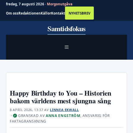
fredag, 7 augusti 2026 ·
Morgonutgåva
Om oss
Redaktionen
Källor
Kontakt
NYHETSBREV
Hoppa
Samtidsfokus
till
innehåll
MENY
Happy Birthday to You – Historien
bakom världens mest sjungna sång
8 APRIL 2026, 13:37
AV
LINNEA EKWALL
·
GRANSKAD AV
ANNA ENGSTRÖM
, ANSVARIG FÖR
✓
FAKTAGRANSKNING