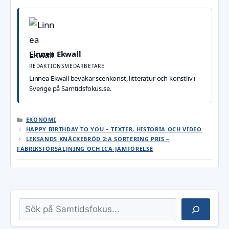
Linnea Ekwall
REDAKTIONSMEDARBETARE
Linnea Ekwall bevakar scenkonst, litteratur och konstliv i
Sverige på Samtidsfokus.se.
KATEGORIER
EKONOMI
HAPPY BIRTHDAY TO YOU – TEXTER, HISTORIA OCH VIDEO
LEKSANDS KNÄCKEBRÖD 2:A SORTERING PRIS –
FABRIKSFÖRSÄLJNING OCH ICA-JÄMFÖRELSE
Sök