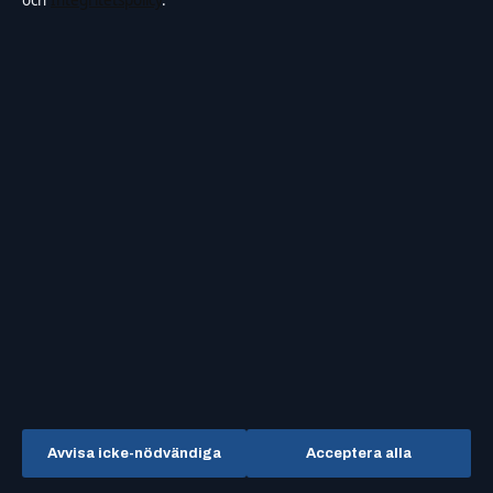
och
Integritetspolicy
.
Samtidsfokus
Sverigefokuserad bevakning av film, tv, kultur och samtidsnyheter –
med tydliga bylines, källgranskning och redaktionell transparens.
FÖRETAGET
KONTAKTA OSS
Allmänt:
Strandkajen Publishing
Limited
info@samtidsfokus.se
Level 2, Portomaso Business
Avvisa icke-nödvändiga
Acceptera alla
Tower
Kontaktsida
St Julians STJ 4011, Malta