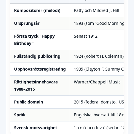
Kompositörer (melodi)
Patty och Mildred J. Hill
Ursprungsår
1893 (som ”Good Morning to Al
Första tryck ”Happy
Senast 1912
Birthday”
Fullständig publicering
1924 (Robert H. Coleman)
Upphovsrättsregistrering
1935 (Clayton F. Summy Co.)
Rättighetsinnehavare
Warner/Chappell Music
1988–2015
Public domain
2015 (federal domstol, USA)
Språk
Engelska, översatt till 18+ språ
Svensk motsvarighet
”Ja må hon leva” (sedan 1800-ta