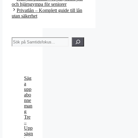
och hjärngympa för seniorer
Privatlån – Komplett guide till lån
utan säkerhet
Sök
Säg
a
upp
abo
nne
man
g
Tre
–
Upp
sägn