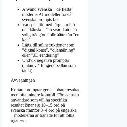
Använd svenska – de flesta
moderna AI-modeller förstår
svenska prompts bra
Var specifik med färger, miljö
och känsla – ”en svart katt i en
solig trädgård” blir bättre än ”en
katt”
Lägg till stilinstruktioner som
”digital konst”, ”oljemålning”
eller ”3D-rendering”
Undvik negativa promptar
(”utan…” fungerar sällan som
tänkt)
Avvägningen
Kortare promptar ger snabbare resultat
men ofta mindre kontroll. För svenska
användare som vill ha specifika
resultat lönar sig 10–15 ord på
svenska framför 3–4 ord på engelska
– modellerna är tränade för att tolka
nyanser.