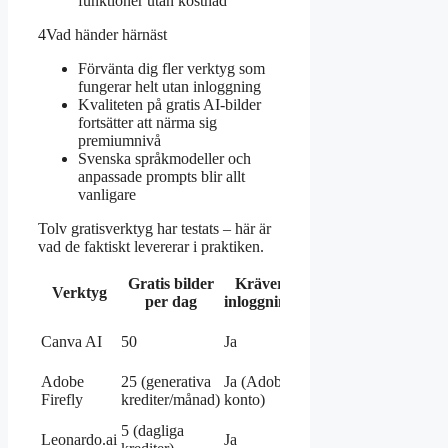
funktioner utan kostnad
4
Vad händer härnäst
Förvänta dig fler verktyg som
fungerar helt utan inloggning
Kvaliteten på gratis AI-bilder
fortsätter att närma sig
premiumnivå
Svenska språkmodeller och
anpassade prompts blir allt
vanligare
Tolv gratisverktyg har testats – här är
vad de faktiskt levererar i praktiken.
Gratis bilder
Kräver
Verktyg
Bäst för
per dag
inloggning
Enkel design
Canva AI
50
Ja
och sociala
medier
Adobe
25 (generativa
Ja (Adobe-
Professionell
Firefly
krediter/månad)
konto)
integrering
Realistiska och
5 (dagliga
Leonardo.ai
Ja
detaljerade