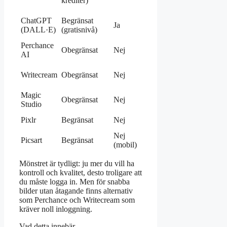
krediter)
bilder
Snabba
ChatGPT
Begränsat
Ja
experiment och
(DALL·E)
(gratisnivå)
redigering
Perchance
Användning
Obegränsat
Nej
AI
utan konto
Copywriting
Writecream
Obegränsat
Nej
och bilder
kombinerat
Magic
Stilrena bilder
Obegränsat
Nej
Studio
snabbt
Bildredigering
Pixlr
Begränsat
Nej
med AI
Nej
Mobilanvändare
Picsart
Begränsat
(mobil)
och kreatörer
Mönstret är tydligt: ju mer du vill ha
kontroll och kvalitet, desto troligare att
du måste logga in. Men för snabba
bilder utan åtagande finns alternativ
som Perchance och Writecream som
kräver noll inloggning.
Vad detta innebär