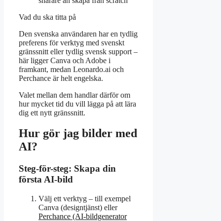
snarare än skapa från scratch
Vad du ska titta på
Den svenska användaren har en tydlig
preferens för verktyg med svenskt
gränssnitt eller tydlig svensk support –
här ligger Canva och Adobe i
framkant, medan Leonardo.ai och
Perchance är helt engelska.
Valet mellan dem handlar därför om
hur mycket tid du vill lägga på att lära
dig ett nytt gränssnitt.
Hur gör jag bilder med
AI?
Steg-för-steg: Skapa din
första AI-bild
Välj ett verktyg – till exempel
Canva (designtjänst) eller
Perchance (AI-bildgenerator