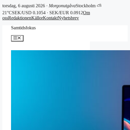
torsdag, 6 augusti 2026 ·
Morgonutgåva
Stockholm ⛅
21°C
SEK/USD 0.1054 · SEK/EUR 0.0912
Om
oss
Redaktionen
Källor
Kontakt
Nyhetsbrev
Hoppa
Samtidsfokus
till
innehåll
Meny