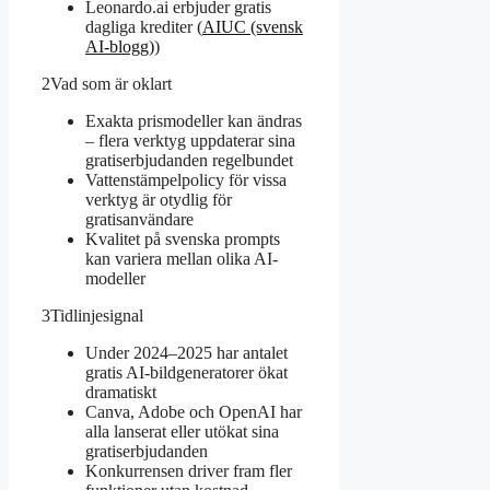
Leonardo.ai erbjuder gratis
dagliga krediter (
AIUC (svensk
AI-blogg)
)
2
Vad som är oklart
Exakta prismodeller kan ändras
– flera verktyg uppdaterar sina
gratiserbjudanden regelbundet
Vattenstämpelpolicy för vissa
verktyg är otydlig för
gratisanvändare
Kvalitet på svenska prompts
kan variera mellan olika AI-
modeller
3
Tidlinjesignal
Under 2024–2025 har antalet
gratis AI-bildgeneratorer ökat
dramatiskt
Canva, Adobe och OpenAI har
alla lanserat eller utökat sina
gratiserbjudanden
Konkurrensen driver fram fler