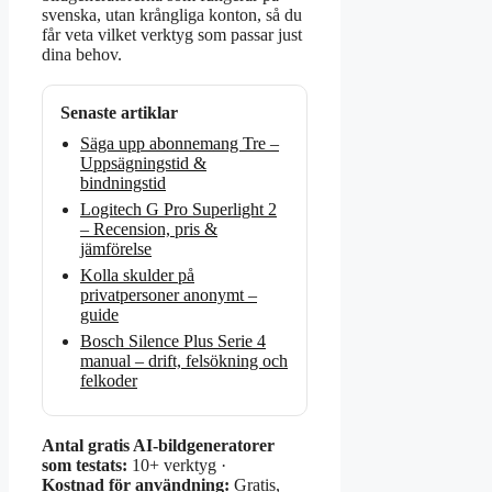
svenska, utan krångliga konton, så du
får veta vilket verktyg som passar just
dina behov.
Senaste artiklar
Säga upp abonnemang Tre –
Uppsägningstid &
bindningstid
Logitech G Pro Superlight 2
– Recension, pris &
jämförelse
Kolla skulder på
privatpersoner anonymt –
guide
Bosch Silence Plus Serie 4
manual – drift, felsökning och
felkoder
Antal gratis AI-bildgeneratorer
som testats:
10+ verktyg ·
Kostnad för användning:
Gratis,