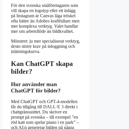
För den svenska småföretagaren som
vill skapa en logotyp eller ett inlägg
på Instagram är Canvas låga tröskel
ofta bättre än Adobes kraftfullare men
mer komplexa verktyg. Valet handlar
mer om arbetsflöde än bildkvalitet.
Mönstret: ju mer specialiserat verktyg,
desto större krav på inloggning och
inlärningskurva.
Kan ChatGPT skapa
bilder?
Hur använder man
ChatGPT för bilder?
Med ChatGPT och GPT-4-modellen
får du tillgång till DALL·E 3 direkt i
chattgränssnittet. Du skriver en
prompt på svenska – till exempel ”en
röd katt som spelar piano i en park” –
och AI:n genererar bilden på några