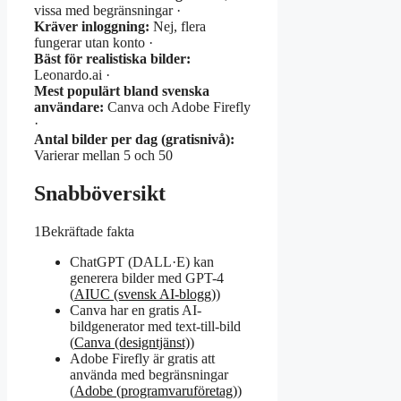
vissa med begränsningar ·
Kräver inloggning:
Nej, flera
fungerar utan konto ·
Bäst för realistiska bilder:
Leonardo.ai ·
Mest populärt bland svenska
användare:
Canva och Adobe Firefly
·
Antal bilder per dag (gratisnivå):
Varierar mellan 5 och 50
Snabböversikt
1
Bekräftade fakta
ChatGPT (DALL·E) kan
generera bilder med GPT-4
(
AIUC (svensk AI-blogg)
)
Canva har en gratis AI-
bildgenerator med text-till-bild
(
Canva (designtjänst)
)
Adobe Firefly är gratis att
använda med begränsningar
(
Adobe (programvaruföretag)
)