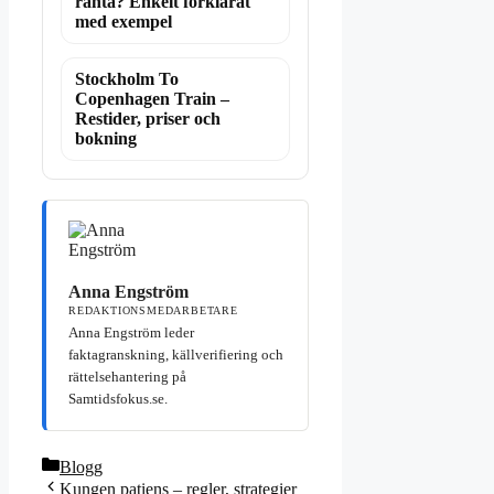
ränta? Enkelt förklarat
med exempel
Stockholm To
Copenhagen Train –
Restider, priser och
bokning
Anna Engström
REDAKTIONSMEDARBETARE
Anna Engström leder
faktagranskning, källverifiering och
rättelsehantering på
Samtidsfokus.se.
Kategorier
Blogg
Kungen patiens – regler, strategier