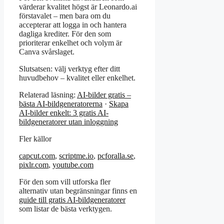
värderar kvalitet högst är Leonardo.ai
förstavalet – men bara om du
accepterar att logga in och hantera
dagliga krediter. För den som
prioriterar enkelhet och volym är
Canva svårslaget.
Slutsatsen: välj verktyg efter ditt
huvudbehov – kvalitet eller enkelhet.
Relaterad läsning:
AI-bilder gratis –
bästa AI-bildgeneratorerna
·
Skapa
AI-bilder enkelt: 3 gratis AI-
bildgeneratorer utan inloggning
Fler källor
capcut.com
,
scriptme.io
,
pcforalla.se
,
pixlr.com
,
youtube.com
För den som vill utforska fler
alternativ utan begränsningar finns en
guide till gratis AI-bildgeneratorer
som listar de bästa verktygen.