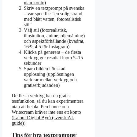
utan konto)
Skriv en textprompt på svenska
– var specifik: ”en solig strand
med blått vatten, fotorealistisk
stil”
Välj stil (fotorealistisk,
illustration, anime, oljemålning)
och aspektförhållande (kvadrat,
16:9, 4:5 för Instagram)
Klicka på generera – de flesta
verktyg ger resultat inom 5–15
sekunder
Spara bilden i önskad
upplösning (upplösningen
varierar mellan verktyg och
gratiserbjudanden)
De flesta verktyg har en gratis
testfunktion, så du kan experimentera
utan att betala. Perchance och
Writecream kräver inte ens ett konto
(
Laiout Digital Byrå (svensk AI-
guide)
).
Tips för bra textprompter