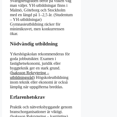
Svårighetsgraden beror på vilken väg
man väljer. YH-utbildningar finns i
Malmö, Göteborg och Stockholm
med en längd på 1–2,5 år. (Studentum
– YH-utbildningar)
Gymnasieutbildning räcker för
minimikravet, men konkurrensen
ökar.
Nödvändig utbildning
Yrkeshögskolan rekommenderas för
goda jobbutsikter. Examen i
fastighetsekonomi, juridik eller
byggteknik ger en stark grund.
(
Isaksson Rekrytering –
utbildningsråd
) Högskoleutbildning
inom teknik eller ekonomi är också
lämplig när uppgifterna breddas.
Erfarenhetskrav
Praktik och nätverksbyggande genom
branschorganisationer är viktigt.
(Isaksson Rekrytering – karriärtips)