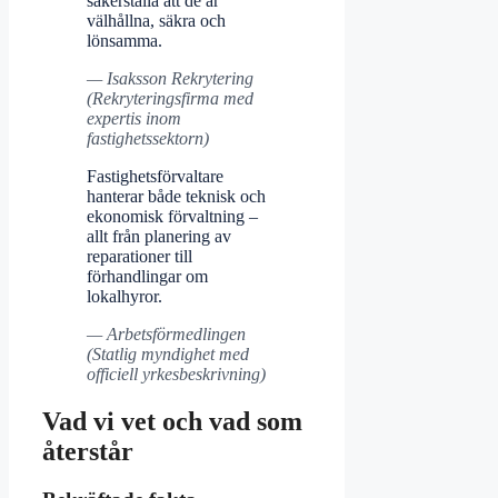
säkerställa att de är
välhållna, säkra och
lönsamma.
— Isaksson Rekrytering
(Rekryteringsfirma med
expertis inom
fastighetssektorn)
Fastighetsförvaltare
hanterar både teknisk och
ekonomisk förvaltning –
allt från planering av
reparationer till
förhandlingar om
lokalhyror.
— Arbetsförmedlingen
(Statlig myndighet med
officiell yrkesbeskrivning)
Vad vi vet och vad som
återstår