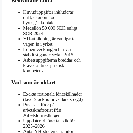
Bekräftade fakta
Huvuduppgifter inkluderar
drift, ekonomi och
hyresgästkontakt
Medellön 50 600 SEK enligt
SCB 2024
YH-utbildning är vanligaste
vägen in i yrket
Löneutvecklingen har varit
stabilt stigande sedan 2015
Arbetsuppgifterna breddas och
kräver alltmer juridisk
kompetens
Vad som är oklart
Exakta regionala löneskillnader
(t.ex. Stockholm vs. landsbygd)
Precisa siffror på
arbetskraftsbrist från
Arbetsförmedlingen
Uppdaterad lönestatistik för
2025–2026
Antal YH-studenter jämfört