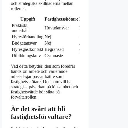
och strategiska skillnaderna mellan
rollerna.
Uppgift
Fastighetsskötare
Fastighetsförvaltare
Praktiskt
Huvudansvar
Beställarrolle
underhåll
Hyresförhandling
Nej
Ja
Budgetansvar
Nej
Ja
Hyresgästkontakt
Begränsad
Omfattande
Utbildningskrav
Gymnasie
YH eller högskola
Vad detta betyder: den som föredrar
hands-on-arbete och varierande
arbetsdagar passar bättre som
fastighetsskötare. Den som vill ha
strategisk påverkan på lönsamhet och
fastighetsvärde bör sikta på
förvaltarrollen.
Är det svårt att bli
fastighetsförvaltare?