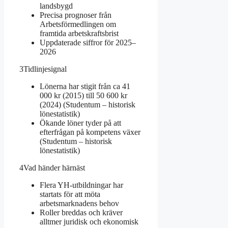
landsbygd
Precisa prognoser från
Arbetsförmedlingen om
framtida arbetskraftsbrist
Uppdaterade siffror för 2025–
2026
3
Tidlinjesignal
Lönerna har stigit från ca 41
000 kr (2015) till 50 600 kr
(2024) (Studentum – historisk
lönestatistik)
Ökande löner tyder på att
efterfrågan på kompetens växer
(Studentum – historisk
lönestatistik)
4
Vad händer härnäst
Flera YH-utbildningar har
startats för att möta
arbetsmarknadens behov
Roller breddas och kräver
alltmer juridisk och ekonomisk