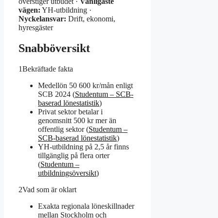
överstiger utbudet ·
Vanligaste
vägen:
YH-utbildning ·
Nyckelansvar:
Drift, ekonomi,
hyresgäster
Snabböversikt
1
Bekräftade fakta
Medellön 50 600 kr/mån enligt
SCB 2024 (
Studentum – SCB-
baserad lönestatistik
)
Privat sektor betalar i
genomsnitt 500 kr mer än
offentlig sektor (
Studentum –
SCB-baserad lönestatistik
)
YH-utbildning på 2,5 år finns
tillgänglig på flera orter
(
Studentum –
utbildningsöversikt
)
2
Vad som är oklart
Exakta regionala löneskillnader
mellan Stockholm och