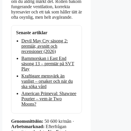
om du aldrig märkt det. Rollen bakom
fungerande ventilation, korrekta
hyresavier och ett tak som håller tätt är
ofta osynlig, men helt avgörande.
Senaste artiklar
Devil May Cry säsong 2:
premiär, avsnitt och
recensioner (2026)
Barnmorskan i East End
säsong 13 – premiär på SVT
Play
Kraftigare mensvärk än
vanligt – orsaker och när du
ska söka vård
American Primeval: Shawnee
Pourier – vem är Two
Moons?
Genomsnittslön:
50 600 kr/mån ·
Arbetsmarknad:
Efterfrågan