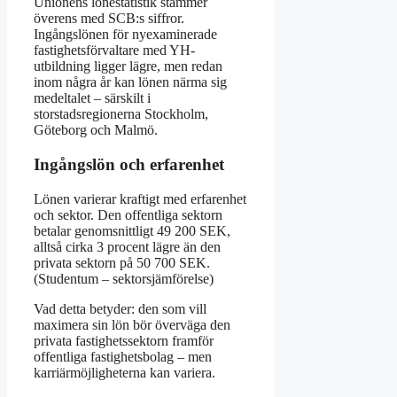
Unionens lönestatistik stämmer
överens med SCB:s siffror.
Ingångslönen för nyexaminerade
fastighetsförvaltare med YH-
utbildning ligger lägre, men redan
inom några år kan lönen närma sig
medeltalet – särskilt i
storstadsregionerna Stockholm,
Göteborg och Malmö.
Ingångslön och erfarenhet
Lönen varierar kraftigt med erfarenhet
och sektor. Den offentliga sektorn
betalar genomsnittligt 49 200 SEK,
alltså cirka 3 procent lägre än den
privata sektorn på 50 700 SEK.
(Studentum – sektorsjämförelse)
Vad detta betyder: den som vill
maximera sin lön bör överväga den
privata fastighetssektorn framför
offentliga fastighetsbolag – men
karriärmöjligheterna kan variera.