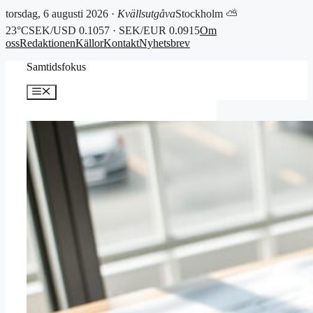
torsdag, 6 augusti 2026 ·
Kvällsutgåva
Stockholm ⛅
23°C
SEK/USD 0.1057 · SEK/EUR 0.0915
Om
oss
Redaktionen
Källor
Kontakt
Nyhetsbrev
Hoppa
Samtidsfokus
till
innehåll
Meny