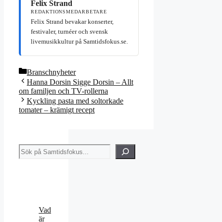
Felix Strand
REDAKTIONSMEDARBETARE
Felix Strand bevakar konserter,
festivaler, turnéer och svensk
livemusikkultur på Samtidsfokus.se.
Kategorier
Branschnyheter
Hanna Dorsin Sigge Dorsin – Allt
om familjen och TV-rollerna
Kyckling pasta med soltorkade
tomater – krämigt recept
Sök
Vad
är