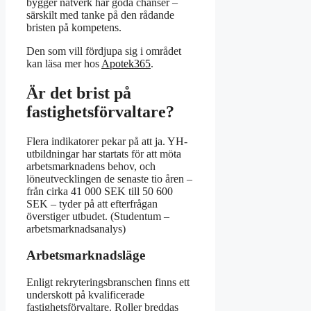
bygger nätverk har goda chanser –
särskilt med tanke på den rådande
bristen på kompetens.
Den som vill fördjupa sig i området
kan läsa mer hos
Apotek365
.
Är det brist på
fastighetsförvaltare?
Flera indikatorer pekar på att ja. YH-
utbildningar har startats för att möta
arbetsmarknadens behov, och
löneutvecklingen de senaste tio åren –
från cirka 41 000 SEK till 50 600
SEK – tyder på att efterfrågan
överstiger utbudet. (Studentum –
arbetsmarknadsanalys)
Arbetsmarknadsläge
Enligt rekryteringsbranschen finns ett
underskott på kvalificerade
fastighetsförvaltare. Roller breddas