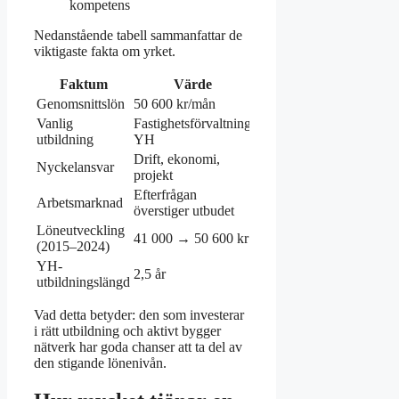
kompetens
Nedanstående tabell sammanfattar de
viktigaste fakta om yrket.
Faktum
Värde
Genomsnittslön
50 600 kr/mån
Vanlig
Fastighetsförvaltning
utbildning
YH
Drift, ekonomi,
Nyckelansvar
projekt
Efterfrågan
Arbetsmarknad
överstiger utbudet
Löneutveckling
41 000 → 50 600 kr
(2015–2024)
YH-
2,5 år
utbildningslängd
Vad detta betyder: den som investerar
i rätt utbildning och aktivt bygger
nätverk har goda chanser att ta del av
den stigande lönenivån.