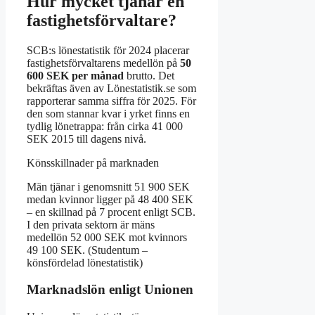
Hur mycket tjänar en
fastighetsförvaltare?
SCB:s lönestatistik för 2024 placerar
fastighetsförvaltarens medellön på
50
600 SEK per månad
brutto. Det
bekräftas även av Lönestatistik.se som
rapporterar samma siffra för 2025. För
den som stannar kvar i yrket finns en
tydlig lönetrappa: från cirka 41 000
SEK 2015 till dagens nivå.
Könsskillnader på marknaden
Män tjänar i genomsnitt 51 900 SEK
medan kvinnor ligger på 48 400 SEK
– en skillnad på 7 procent enligt SCB.
I den privata sektorn är mäns
medellön 52 000 SEK mot kvinnors
49 100 SEK. (Studentum –
könsfördelad lönestatistik)
Marknadslön enligt Unionen