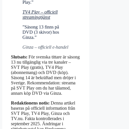
Play.”
TV4 Play – officiell
streamingtjänst
”Säsong 13 finns på
DVD (3 skivor) hos
Ginza.”
Ginza – officiell e-handel
Slutsats:
För svenska tittare är säsong
13 nu tillgänglig via tre kanaler –
SVT Play (gratis), TV4 Play
(abonnemang) och DVD (köp).
Säsong 14 är bekräftad men dröjer i
Sverige. Rekommendation: streama
på SVT Play om du har tålamod,
annars köp DVD via Ginza.
Redaktionens notis:
Denna artikel
baseras på officiell information från
SVT Play, TV4 Play, Ginza och
TV.nu. Fakta kontrollerades i
september 2025. Ändringar i
rättighetsavtal kan förekomma.