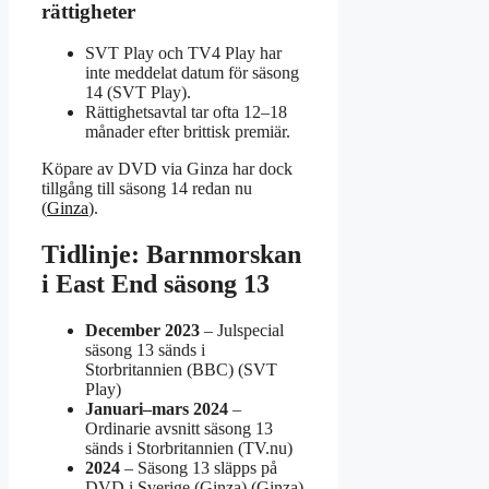
rättigheter
SVT Play och TV4 Play har
inte meddelat datum för säsong
14 (SVT Play).
Rättighetsavtal tar ofta 12–18
månader efter brittisk premiär.
Köpare av DVD via Ginza har dock
tillgång till säsong 14 redan nu
(
Ginza
).
Tidlinje: Barnmorskan
i East End säsong 13
December 2023
– Julspecial
säsong 13 sänds i
Storbritannien (BBC) (SVT
Play)
Januari–mars 2024
–
Ordinarie avsnitt säsong 13
sänds i Storbritannien (TV.nu)
2024
– Säsong 13 släpps på
DVD i Sverige (Ginza) (Ginza)