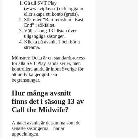
Gå till SVT Play
(www.svtplay.se) och logga in
eller skapa ett konto (gratis).
Sök efter ”Barnmorskan i East
End” i sökfältet.
Välj säsong 13 i listan över
tillgängliga säsonger.
Klicka på avsnitt 1 och börja
streama.
Mönstret: Detta är en standardprocess
för alla SVT Play-sända serier, men
kontrollera att du är inom Sverige för
att undvika geografiska
begränsningar.
Hur många avsnitt
finns det i säsong 13 av
Call the Midwife?
Antalet avsnitt är detsamma som de
senaste säsongerna – här är
uppdelningen.