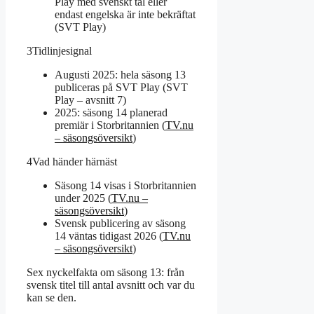
Play med svenskt tal eller
endast engelska är inte bekräftat
(SVT Play)
3
Tidlinjesignal
Augusti 2025: hela säsong 13
publiceras på SVT Play (SVT
Play – avsnitt 7)
2025: säsong 14 planerad
premiär i Storbritannien (
TV.nu
– säsongsöversikt
)
4
Vad händer härnäst
Säsong 14 visas i Storbritannien
under 2025 (
TV.nu –
säsongsöversikt
)
Svensk publicering av säsong
14 väntas tidigast 2026 (
TV.nu
– säsongsöversikt
)
Sex nyckelfakta om säsong 13: från
svensk titel till antal avsnitt och var du
kan se den.