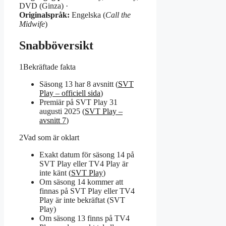
DVD (Ginza) ·
Originalspråk:
Engelska (
Call the
Midwife
)
Snabböversikt
1
Bekräftade fakta
Säsong 13 har 8 avsnitt (
SVT
Play – officiell sida
)
Premiär på SVT Play 31
augusti 2025 (
SVT Play –
avsnitt 7
)
2
Vad som är oklart
Exakt datum för säsong 14 på
SVT Play eller TV4 Play är
inte känt (
SVT Play
)
Om säsong 14 kommer att
finnas på SVT Play eller TV4
Play är inte bekräftat (SVT
Play)
Om säsong 13 finns på TV4