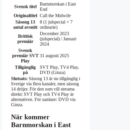
Barnmorskan i East
Svensk titel
End
Originaltitel
Call the Midwife
Säsong 13
8 (1 julspecial + 7
antal avsnitt
ordinarie)
December 2023
Brittisk
(julspecial) / Januari
premiär
2024
Svensk
premiär SVT
31 augusti 2025
Play
Tillgänglig
SVT Play, TV4 Play,
på
DVD (Ginza)
Slutsats:
Säsong 13 är nu tillgänglig i
Sverige via flera kanaler, men säsong
14 dröjer. För den som vill streama
direkt: SVT Play och TV4 Play är
alternativen. För samlare: DVD via
Ginza.
När kommer
Barnmorskan i East