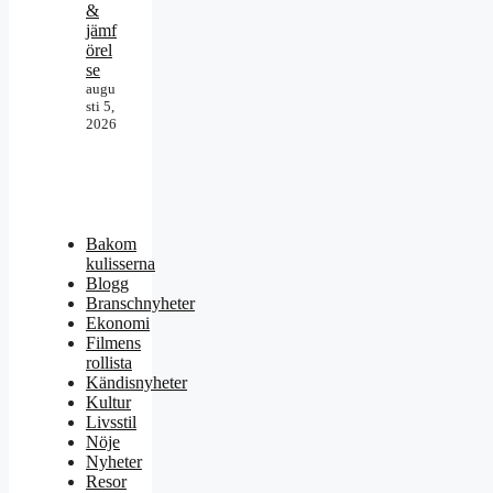
&
jämf
örel
se
augu
sti 5,
2026
Bakom
kulisserna
Blogg
Branschnyheter
Ekonomi
Filmens
rollista
Kändisnyheter
Kultur
Livsstil
Nöje
Nyheter
Resor