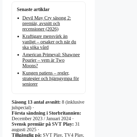
Senaste artiklar
Devil May Cry säsong 2:
premiär, avsnitt och
recensioner (2026)
Kraftigare mensvärk än
vanligt – orsaker och när du
ska söka vård
American Primeval: Shawnee
Pourier – vem är Two
Moons?
Kungen patiens – regler,
strategier och hjärngympa för
seniorer
Säsong 13 antal avsnitt:
8 (inklusive
julspecial) ·
Första sändning i Storbritannien:
December 2023 / Januari 2024 ·
Svensk premiär på SVT Play:
31
augusti 2025 ·
Tillgänglig på:
SVT Play, TV4 Play,