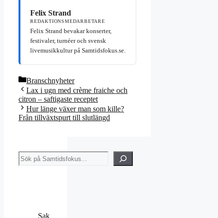
Felix Strand
REDAKTIONSMEDARBETARE
Felix Strand bevakar konserter,
festivaler, turnéer och svensk
livemusikkultur på Samtidsfokus.se.
Kategorier
Branschnyheter
Lax i ugn med crème fraiche och
citron – saftigaste receptet
Hur länge växer man som kille?
Från tillväxtspurt till slutlängd
Sök
Sak