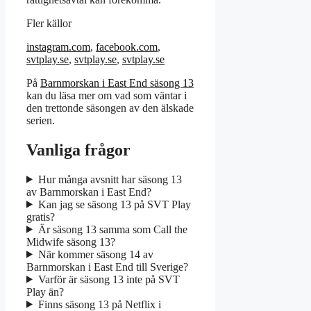
Fler källor
instagram.com
,
facebook.com
,
svtplay.se
,
svtplay.se
,
svtplay.se
På
Barnmorskan i East End säsong 13
kan du läsa mer om vad som väntar i
den trettonde säsongen av den älskade
serien.
Vanliga frågor
Hur många avsnitt har säsong 13
av Barnmorskan i East End?
Kan jag se säsong 13 på SVT Play
gratis?
Är säsong 13 samma som Call the
Midwife säsong 13?
När kommer säsong 14 av
Barnmorskan i East End till Sverige?
Varför är säsong 13 inte på SVT
Play än?
Finns säsong 13 på Netflix i