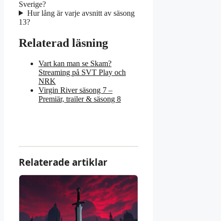
Sverige?
Hur lång är varje avsnitt av säsong
13?
Relaterad läsning
Vart kan man se Skam?
Streaming på SVT Play och
NRK
Virgin River säsong 7 –
Premiär, trailer & säsong 8
Relaterade artiklar