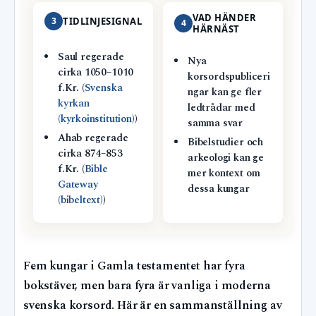
VAD HÄNDER
3
TIDLINJESIGNAL
4
HÄRNÄST
Saul regerade
Nya
cirka 1050–1010
korsordspubliceri
f.Kr. (
Svenska
ngar kan ge fler
kyrkan
ledtrådar med
(kyrkoinstitution)
)
samma svar
Ahab regerade
Bibelstudier och
cirka 874–853
arkeologi kan ge
f.Kr. (
Bible
mer kontext om
Gateway
dessa kungar
(bibeltext)
)
Fem kungar i Gamla testamentet har fyra
bokstäver, men bara fyra är vanliga i moderna
svenska korsord. Här är en sammanställning av