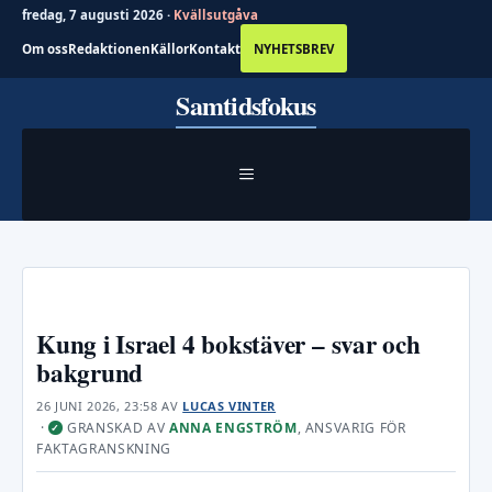
fredag, 7 augusti 2026 ·
Kvällsutgåva
Om oss
Redaktionen
Källor
Kontakt
NYHETSBREV
Hoppa
Samtidsfokus
till
innehåll
MENY
Kung i Israel 4 bokstäver – svar och
bakgrund
26 JUNI 2026, 23:58
AV
LUCAS VINTER
·
GRANSKAD AV
ANNA ENGSTRÖM
, ANSVARIG FÖR
✓
FAKTAGRANSKNING