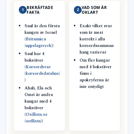
BEKRÄFTADE
VAD SOM ÄR
1
2
FAKTA
OKLART
Saul är den första
Exakt vilket svar
kungen av Israel
som är mest
(
Britannica
korrekt i alla
(uppslagsverk)
)
korsordssamman
hang varierar
Saul har 4
bokstäver
Om fler kungar
(
Korsordsvar
med 4 bokstäver
(korsordsdatabas)
finns i
)
apokryferna är
inte entydigt
Ahab, Ela och
Omri är andra
kungar med 4
bokstäver
(
Ordlista.se
(ordlista)
)