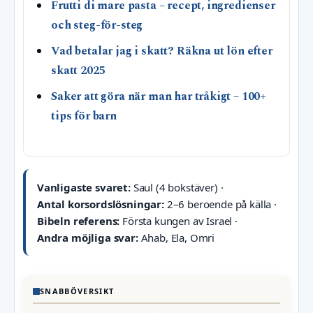
Frutti di mare pasta – recept, ingredienser
och steg-för-steg
Vad betalar jag i skatt? Räkna ut lön efter
skatt 2025
Saker att göra när man har tråkigt – 100+
tips för barn
Vanligaste svaret:
Saul (4 bokstäver) ·
Antal korsordslösningar:
2–6 beroende på källa ·
Bibeln referens:
Första kungen av Israel ·
Andra möjliga svar:
Ahab, Ela, Omri
SNABBÖVERSIKT