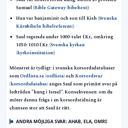
Samuel (
Bible Gateway (bibeltext)
)
Han var benjaminit och son till Kish (
Svenska
Kärnbibeln (bibelreferens)
)
Saul regerade under 1000-talet f.Kr., omkring
1050–1010 f.Kr. (
Svenska kyrkan
(kyrkoinstitution)
)
Mönstret är tydligt: i svenska korsordsdatabaser
som
Ordlista.se (ordlista)
och
Korsordsvar
(korsordsdatabas)
anges Saul som primärt svar på
ledtråden ”kung i Israel”. Konsekvensen: om du
möter denna fråga i en korsordstidning är
chansen stor att Saul är rätt.
ANDRA MÖJLIGA SVAR: AHAB, ELA, OMRI