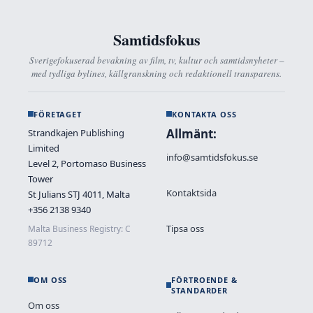
Samtidsfokus
Sverigefokuserad bevakning av film, tv, kultur och samtidsnyheter –
med tydliga bylines, källgranskning och redaktionell transparens.
FÖRETAGET
KONTAKTA OSS
Allmänt:
Strandkajen Publishing
Limited
info@samtidsfokus.se
Level 2, Portomaso Business
Tower
Kontaktsida
St Julians STJ 4011, Malta
+356 2138 9340
Tipsa oss
Malta Business Registry: C
89712
OM OSS
FÖRTROENDE &
STANDARDER
Om oss