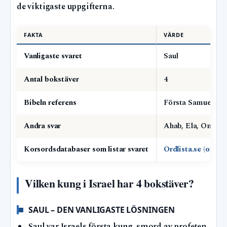
de viktigaste uppgifterna.
FAKTA
VÄRDE
Vanligaste svaret
Saul
Antal bokstäver
4
Bibeln referens
Första Samuelsbo
Andra svar
Ahab, Ela, Omri
Korsordsdatabaser som listar svaret
Ordlista.se (ordlis
Vilken kung i Israel har 4 bokstäver?
SAUL – DEN VANLIGASTE LÖSNINGEN
Saul var Israels första kung, smord av profeten