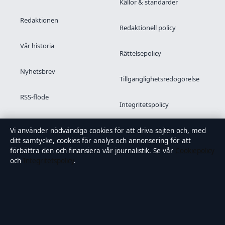
Källor & standarder
Redaktionen
Redaktionell policy
Vår historia
Rättelsepolicy
Nyhetsbrev
Tillgänglighetsredogörelse
RSS-flöde
Integritetspolicy
Kändisar & integritet
Vi använder nödvändiga cookies för att driva sajten och, med
ditt samtycke, cookies för analys och annonsering för att
förbättra den och finansiera vår journalistik. Se vår
Cookiepolicy
och
Integritetspolicy
.
OM SAMTIDSFOKUS I KORTHET
Samtidsfokus är en oberoende svensk digital nyhetssajt med
fokus på film, tv, kultur och nöjesnyheter. Varje artikel har en
namngiven byline, granskas av en redaktör och
faktagranskas innan publicering.