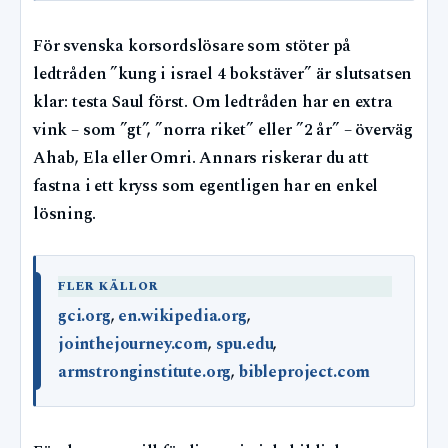
För svenska korsordslösare som stöter på
ledtråden ”kung i israel 4 bokstäver” är slutsatsen
klar: testa Saul först. Om ledtråden har en extra
vink – som ”gt”, ”norra riket” eller ”2 år” – överväg
Ahab, Ela eller Omri. Annars riskerar du att
fastna i ett kryss som egentligen har en enkel
lösning.
FLER KÄLLOR
gci.org
,
en.wikipedia.org
,
jointhejourney.com
,
spu.edu
,
armstronginstitute.org
,
bibleproject.com