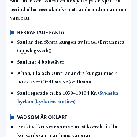
Saul, men om ledtråden anspelar på en specifik
period eller egenskap kan ett av de andra namnen
vara rätt.
BEKRÄFTADE FAKTA
Saul är den första kungen av Israel (Britannica
(uppslagsverk))
Saul har 4 bokstäver
Ahab, Ela och Omri är andra kungar med 4
bokstäver (Ordlista.se (ordlista))
Saul regerade cirka 1050–1010 f.Kr. (
Svenska
kyrkan (kyrkoinstitution)
)
VAD SOM ÄR OKLART
Exakt vilket svar som är mest korrekt i alla
korsordssammanhang varierar