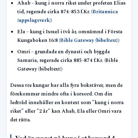
Ahab – kung i norra riket under profeten Elias
tid, regerade cirka 874–853 f.Kr. (
Britannica
(uppslagsverk)
)
Ela – kung i Israel i två år, omnämnd i Första
Kungaboken 16:8 (
Bible Gateway (bibeltext)
)
Omri – grundade en dynasti och byggde
Samaria, regerade cirka 885–874 f.Kr. (Bible
Gateway (bibeltext))
Dessa tre kungar har alla fyra bokstäver, men de
förekommer mindre ofta i korsord. Om din
ledtråd innehåller en kontext som ”kung i norra
riket” eller ”2 år” kan Ahab, Ela eller Omri vara
det rätta.
Vad är svaret på kung i gt korsord 4