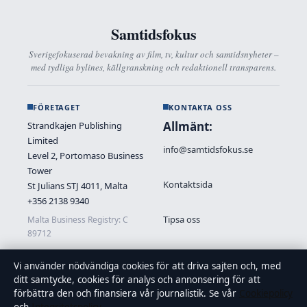
Samtidsfokus
Sverigefokuserad bevakning av film, tv, kultur och samtidsnyheter –
med tydliga bylines, källgranskning och redaktionell transparens.
FÖRETAGET
KONTAKTA OSS
Allmänt:
Strandkajen Publishing
Limited
info@samtidsfokus.se
Level 2, Portomaso Business
Tower
Kontaktsida
St Julians STJ 4011, Malta
+356 2138 9340
Tipsa oss
Malta Business Registry: C
89712
Vi använder nödvändiga cookies för att driva sajten och, med
OM OSS
FÖRTROENDE &
ditt samtycke, cookies för analys och annonsering för att
STANDARDER
förbättra den och finansiera vår journalistik. Se vår
Cookiepolicy
Om oss
Källor & standarder