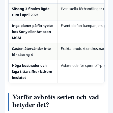
Säsong 3-finalen ägde
Eventuella förhandlingar med an
rum i april 2025
Inga planer på förnyelse
Framtida fan-kampanjers påve
hos Sony eller Amazon
MGM
Casten återvänder inte
Exakta produktionskostnader (ald
för säsong 4
Höga kostnader och
Vidare öde för spinnoff-projekt
låga tittarsiffror bakom
beslutet
Varför avbröts serien och vad
betyder det?