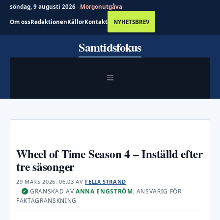
söndag, 9 augusti 2026 ·
Morgonutgåva
Om oss
Redaktionen
Källor
Kontakt
NYHETSBREV
Hoppa
Samtidsfokus
till
innehåll
MENY
Wheel of Time Season 4 – Inställd efter
tre säsonger
29 MARS 2026, 06:03
AV
FELIX STRAND
·
GRANSKAD AV
ANNA ENGSTRÖM
, ANSVARIG FÖR
✓
FAKTAGRANSKNING